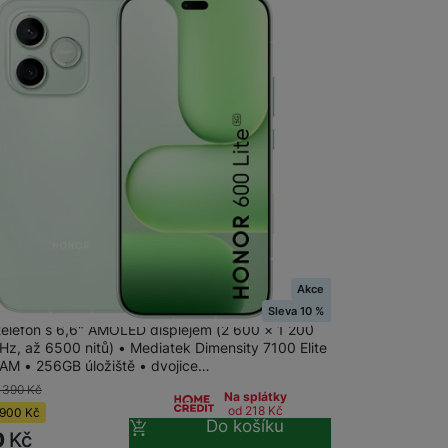
Samsung
Samsung Galaxy Z Flip
Samsung Galaxy Z Fold
Samsung Galaxy Xcover
Samsung Galaxy S
Samsung Galaxy A
iPhone
iPhone Air
m
na 5 prodejnách
Akce
 600 Lite 256+8GB Sprout Green
Apple iPhone 17
Sleva 10 %
 telefon s 6,6" AMOLED displejem (2 600 × 1 200
Hz, až 6500 nitů) • Mediatek Dimensity 7100 Elite
Apple iPhone 15
Apple iPhone 16
AM • 256GB úložiště • dvojice…
 390
Kč
Na splátky
od 218
Kč
900
Kč
Pevné linky
Do košíku
Bezdrátové pevné linky
0
Kč