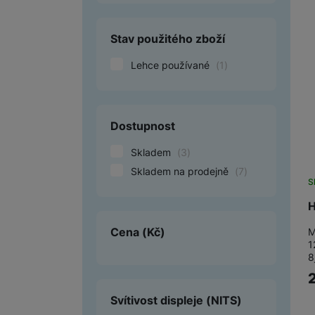
Smart
Stav použitého zboží
Ventilátory
Lehce používané
(
1
)
Počítače a notebooky
Herní zóna
Dostupnost
Péče o zdraví a tělo
Skladem
(
3
)
Příslušenství
Skladem na prodejně
(
7
)
S
Dárkové poukázky iSpace
H
Vrácené zboží
Cena
(Kč)
M
1
8
Svítivost displeje
(NITS)