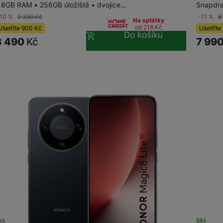
 8GB RAM • 256GB úložiště • dvojice…
Snapdra
-10 %
9 390
Kč
-11 %
8
Na splátky
od 218
Kč
Ušetříte
900
Kč
Ušetříte
Do košíku
8 490
Kč
7 99
kladem na prodejně
na 10 prodejnách
Skladem 