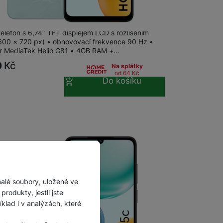
 X5c Plus 64+4GB Ocean Cyan
telefon s 6,74″ TFT displejem LCD s rozlišením
600 × 720 px) • obnovovací frekvence 90 Hz •
r MediaTek Helio G81 • 4GB RAM +…
0
Kč
Na splátky
od 64
Kč
Do košíku
malé soubory, uložené ve
rodukty, jestli jste
lad i v analýzách, které