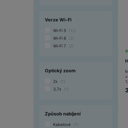
1080 x 2412
(
1
)
2700 x 1224
(
1
)
Marketingové cookies pou
2800 x 1260
(
1
)
Verze Wi-Fi
na našich stránkách, tak n
2808 x 1256
(
1
)
Wi-Fi 5
(
12
)
Wi-Fi 6
(
2
)
Wi-Fi 7
(
2
)
S
H
Optický zoom
M
×
2x
(
1
)
1
3.7x
(
1
)
Způsob nabíjení
Kabelové
(
7
)