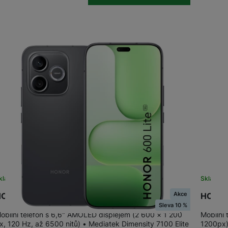
OPPO
POCO
OPPO
OSCAL
TCL
ZTE
kladem na prodejně
na 15 prodejnách
Skladem 
Akce
ONOR 600 Lite 256+8GB Velvet Black
HONOR
Sleva 10 %
obilní telefon s 6,6" AMOLED displejem (2 600 × 1 200
Mobilní
x, 120 Hz, až 6500 nitů) • Mediatek Dimensity 7100 Elite
1200px)