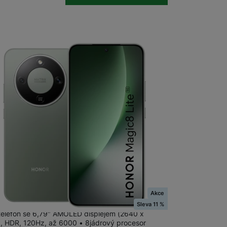
Stolní pevné linky
CUBE1
na prodejně
na 11 prodejnách
Akce
 Magic8 Lite 256+8GB ForestGreen
Sleva 11 %
 telefon se 6,79" AMOLED displejem (2640 x
, HDR, 120Hz, až 6000 • 8jádrový procesor