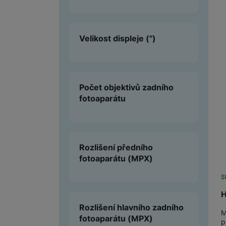
Velikost displeje
(")
Počet objektivů zadního
fotoaparátu
Rozlišení předního
fotoaparátu
(MPX)
S
H
Rozlišení hlavního zadního
M
fotoaparátu
(MPX)
p