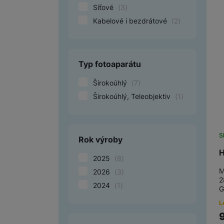
Síťové
(
3
)
Kabelové i bezdrátové
(
2
)
Typ fotoaparátu
Širokoúhlý
(
7
)
Širokoúhlý, Teleobjektiv
(
1
)
S
Rok výroby
H
2025
(
8
)
M
2026
(
3
)
2
2024
(
1
)
G
L