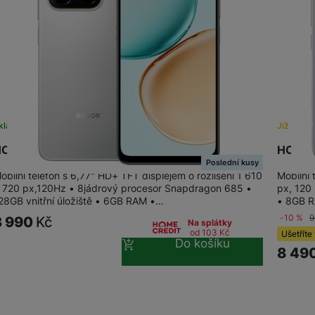
žíváme my nebo naši partneři, abychom vám mohli zobrazit vhodné
a stránkách třetích stran.
kladem na prodejně
na 1 prodejně
Již brzy
ONOR X7d 128+6GB Meteor Silver
HONOR
Poslední kusy
obilní telefon s 6,77" HD+ TFT displejem o rozlišení 1 610
Mobilní
 720 px,120Hz • 8jádrový procesor Snapdragon 685 •
px, 120 
28GB vnitřní úložiště • 6GB RAM •…
• 8GB R
-10 %
9
3 990
Kč
Na splátky
od 103
Kč
Ušetříte
Do košíku
8 49