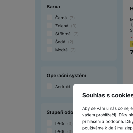
Barva
H
Černá
(
7
)
M
1
Zelená
(
3
)
S
Stříbrná
(
2
)
Šedá
(
2
)
Modrá
(
2
)
Operační systém
Android
(
16
)
Souhlas s cookie
Aby se vám u nás co nejlé
Stupeň odolnosti/krytí
vašem prohlížeči). Díky ni
přihlášeni a podobně. Dí
IP65
(
3
)
používáme k dalšímu zlep
IP66
(
3
)