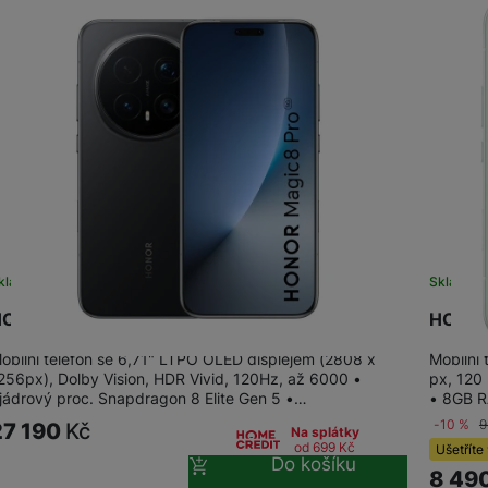
Vivo
Levné telefony
Samsung
Infinix
Xiaomi
Motorola
TCL
Vivo
IKKO
Motorola
Xiaomi
Xiaomi 17
Google Pixel
kladem
Sklade
Infinix
ONOR Magic8 Pro 512+12GB Black
HONOR
Xiaomi 15
Realme
Honor
obilní telefon se 6,71" LTPO OLED displejem (2808 x
Mobilní
256px), Dolby Vision, HDR Vivid, 120Hz, až 6000 •
px, 120 
Xiaomi Redmi Note
Xiaomi Redmi
Doogee
jádrový proc. Snapdragon 8 Elite Gen 5 •…
• 8GB R
Oscal
-10 %
9
27 190
Kč
Na splátky
Nokia
od 699
Kč
Ušetříte
Renewd iPhone
Do košíku
8 49