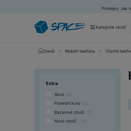
Prodejny
Jak 
Kategorie zboží
Akce a výprodej
Domů
Mobilní telefony
Chytré telef
Mobilní telefony
Nositelná elektronika
Extra
Upřesnit paramet
Televize
Akce
(
6
)
Audio
Poslední kusy
(
1
)
Domácí spotřebiče
Bazarové zboží
(
1
)
Tablety
Nové zboží
(
15
)
Foto