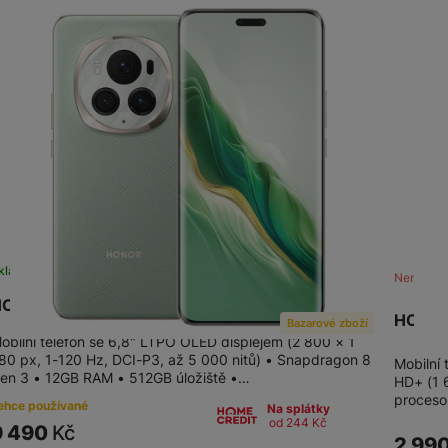
kladem na prodejně
na 1 prodejně
Není skl
ONOR Magic6 Pro 512+12GB Green
HONOR
Bazarové zboží
obilní telefon se 6,8" LTPO OLED displejem (2 800 × 1
80 px, 1-120 Hz, DCI-P3, až 5 000 nitů) • Snapdragon 8
Mobilní 
en 3 • 12GB RAM • 512GB úložiště •…
HD+ (1 
proceso
ehce používané
Na splátky
od 244
Kč
9 490
Kč
2 99