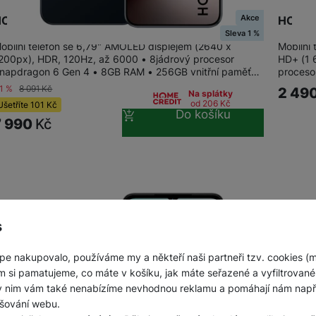
Akce
ONOR Magic8 Lite 256+8GB Midnight Black
HONOR
Sleva 1 %
obilní telefon se 6,79" AMOLED displejem (2640 x
Mobilní 
200px), HDR, 120Hz, až 6000 • 8jádrový procesor
HD+ (1 
napdragon 6 Gen 4 • 8GB RAM • 256GB vnitřní paměť…
proceso
-1 %
8 091
Kč
2 49
Na splátky
od 206
Kč
Ušetříte
101
Kč
Do košíku
7 990
Kč
s
pe nakupovalo, používáme my a někteří naši partneři tzv. cookies (
m si pamatujeme, co máte v košíku, jak máte seřazené a vyfiltrované p
ky nim vám také nenabízíme nevhodnou reklamu a pomáhají nám napřík
šování webu.