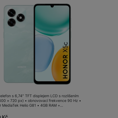
adem
 X5c Plus 128+4GB Ocean Cyan
telefon s 6,74″ TFT displejem LCD s rozlišením
600 × 720 px) • obnovovací frekvence 90 Hz •
r MediaTek Helio G81 • 4GB RAM +…
0
Kč