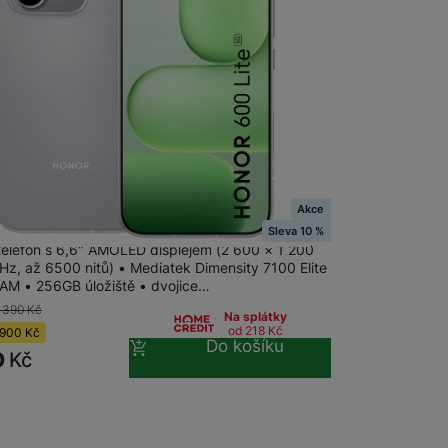
 obsahy nebo reklamy jak
Akce
 600 Lite 256+8GB Velvet Grey
Sleva 10 %
 telefon s 6,6" AMOLED displejem (2 600 × 1 200
Hz, až 6500 nitů) • Mediatek Dimensity 7100 Elite
AM • 256GB úložiště • dvojice…
 390
Kč
Na splátky
od 218
Kč
900
Kč
Do košíku
0
Kč