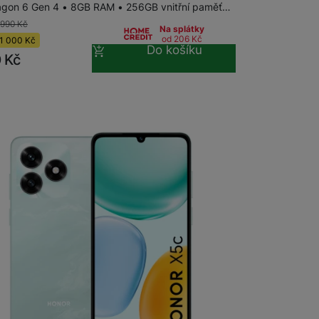
gon 6 Gen 4 • 8GB RAM • 256GB vnitřní paměť…
 990
Kč
Na splátky
od 206
Kč
1 000
Kč
Do košíku
0
Kč
na prodejně
na 13 prodejnách