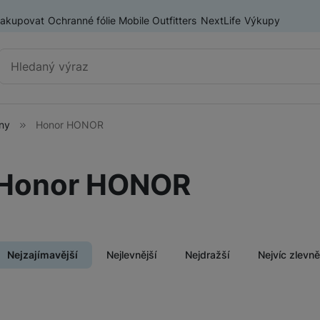
nakupovat
Ochranné fólie Mobile Outfitters
NextLife
Výkupy
Vyhledávání
ony
Honor HONOR
Chytré telefony
iPhone
Honor HONOR
Samsung
ry
OnePlus
Xiaomi
Nejzajímavější
Nejlevnější
Nejdražší
Nejvíc zlevn
Honor
Odolné mobilní telefony
Renewd iPhone
Produkty