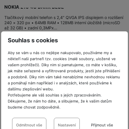
t
e
r
y
a
y
NOKIA 210 4G DARK BLUE
v
a
bí
K
í
F
c
je
P
Tlačítkový mobilní telefon s 2,4" QVGA IPS displejem o rozlišení
a
p
il
k
č
ří
240 × 320 px • 64MB RAM • 128MB interní úložiště (microSD
b
r
t
až 32 GB) • zadní 0,3MPx…
p
k
s
e
o
r
a
y
l
1 399
Kč
Na splátky
l
c
Souhlas s cookies
y
od 36
Kč
d
k
u
Do košíku
y
h
y
c
š
K
a
y
Aby se vám u nás co nejlépe nakupovalo, používáme my a
h
e
r
r
t
S
někteří naši partneři tzv. cookies (malé soubory, uložené ve
y
n
y
e
r
vašem prohlížeči). Díky nim si pamatujeme, co máte v košíku,
o
tr
s
t
d
é
jak máte seřazené a vyfiltrované produkty, jestli jste přihlášeni
ft
ý
t
k
u
a podobně. Díky nim vám také nenabízíme nevhodnou reklamu
h
w
m
v
y
k
a pomáhají nám například i v analýzách, které používáme k
o
a
h
í
dalšímu zlepšování webu.
c
d
r
o
p
A
Potřebujeme ale váš souhlas s jejich zpracováváním.
e
i
e
di
r
d
Děkujeme, že nám ho dáte, a slibujeme, že k vašim datům
n
n
o
a
D
budeme chovat zodpovědně.
k
H
k
i
p
i
y
U
Nastavení souhlasů s kategoriemi
á
P
t
s
B
m
h
cookies
é
Odmítnout vše
Nastavení
Přijmout vše
k
P