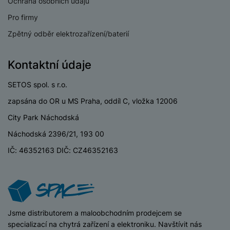
Ochrana osobních údajů
Pro firmy
Zpětný odběr elektrozařízení/baterií
Kontaktní údaje
SETOS spol. s r.o.
zapsána do OR u MS Praha, oddíl C, vložka 12006
City Park Náchodská
Náchodská 2396/21, 193 00
IČ: 46352163 DIČ: CZ46352163
iSpace
Jsme distributorem a maloobchodním prodejcem se
specializací na chytrá zařízení a elektroniku. Navštívit nás