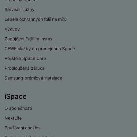
a
n
n
Servisní služby
m
a
i
e
bí
Lepení ochranných fólií na míru
c
r
je
e
Výkupy
y
ní
m
Zapůjčení Fujifilm Instax
CEWE služby na prodejnách Space
Pojištění Space Care
Prodloužená záruka
Samsung prémiová instalace
iSpace
O společnosti
NextLife
Používaní cookies