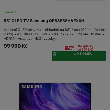
Skladem
83" OLED TV Samsung QE83S85HAEXXH
Moderní OLED televizor s úhlopříčkou 83″ / cca 210 cm (model
2026) • 4K Ultra HD (3840 × 2160 px) • 120 Hz/144 Hz VRR •
HDR10+ Adaptive, HLG (vysoký…
99 990
Kč
Na splátky
od 2 572
Kč
Do košíku