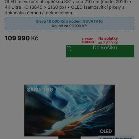
OLED televizor s úhlopříčkou 83″ / cca 210 cm (model 2026) •
a
n
n
4K Ultra HD (3840 × 2160 px) • OLED (samosvítící pixely s
m
a
dokonalou černou a nekonečným…
i
e
bí
c
Sleva
10 000
Kč
s kódem
NOVATV10
r
je
Koupit za 99 990
Kč
e
y
ní
109 990
Kč
m
Na splátky
od 2 829
Kč
Do košíku
Odměna za recenzi