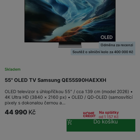
Odměna za recenzi
Soutěž o silniční kolo za 400 000 Kč
Skladem
55" OLED TV Samsung QE55S90HAEXXH
OLED televizor s úhlopříčkou 55″ / cca 139 cm (model 2026) •
4K Ultra HD (3840 × 2160 px) • OLED / QD-OLED (samosvítící
pixely s dokonalou černou a…
44 990
Kč
Na splátky
od 1 157
Kč
Do košíku