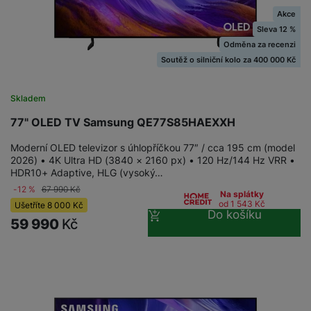
Akce
Sleva 12 %
Odměna za recenzi
Soutěž o silniční kolo za 400 000 Kč
Skladem
77" OLED TV Samsung QE77S85HAEXXH
Moderní OLED televizor s úhlopříčkou 77″ / cca 195 cm (model
2026) • 4K Ultra HD (3840 × 2160 px) • 120 Hz/144 Hz VRR •
HDR10+ Adaptive, HLG (vysoký…
-12 %
67 990
Kč
Na splátky
od 1 543
Kč
Ušetříte
8 000
Kč
Do košíku
59 990
Kč