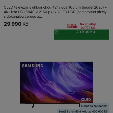
OLED televizor s úhlopříčkou 42″ / cca 106 cm (model 2026) •
4K Ultra HD (3840 × 2160 px) • OLED HDR (samosvítící pixely
s dokonalou černou a…
29 990
Kč
Na splátky
od 771
Kč
Do košíku
Odměna za recenzi
Soutěž o silniční kolo za 400 000 Kč