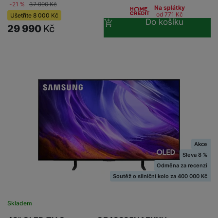
-21 %
37 990
Kč
Na splátky
od 771
Kč
Ušetříte
8 000
Kč
Do košíku
29 990
Kč
Akce
Sleva 8 %
Odměna za recenzi
Soutěž o silniční kolo za 400 000 Kč
Skladem