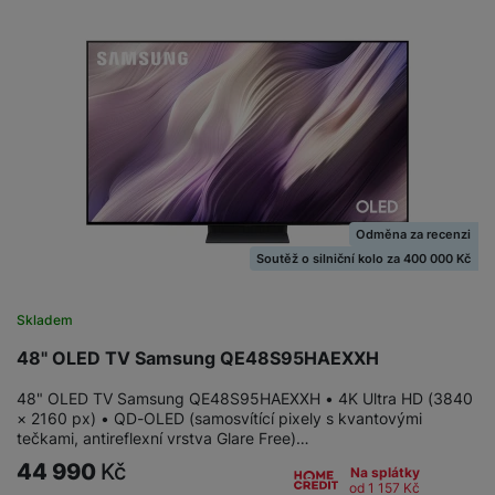
M
e
R
w
ti
ic
á
e
m
H
r
m
r
é
e
o
e
b
di
r
S
č
a
a
ní
D
k
n
m
X
J
y
k
y
C
e
p
y
ši
d
r
p
n
o
r
Odměna za recenzi
H
o
F
o
Soutěž o silniční kolo za 400 000 Kč
e
r
r
d
r
á
a
v
n
Skladem
z
m
ě
í
o
e
a
48" OLED TV Samsung QE48S95HAEXXH
a
v
T
ví
p
48" OLED TV Samsung QE48S95HAEXXH • 4K Ultra HD (3840
é
V
c
o
× 2160 px) • QD-OLED (samosvítící pixely s kvantovými
b
e
č
tečkami, antireflexní vrstva Glare Free)…
A
a
z
ít
u
44 990
Kč
t
a
Na splátky
a
od 1 157
Kč
d