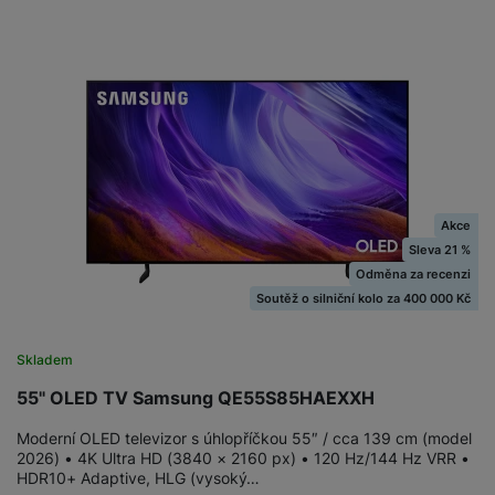
Akce
Sleva 21 %
Odměna za recenzi
Soutěž o silniční kolo za 400 000 Kč
Skladem
55" OLED TV Samsung QE55S85HAEXXH
Moderní OLED televizor s úhlopříčkou 55″ / cca 139 cm (model
2026) • 4K Ultra HD (3840 × 2160 px) • 120 Hz/144 Hz VRR •
HDR10+ Adaptive, HLG (vysoký…