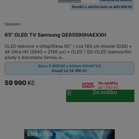
Soutěž o silniční kolo za 400 000 Kč
Skladem
65" OLED TV Samsung QE65S90HAEXXH
OLED televizor s úhlopříčkou 65″ / cca 165 cm (model 2026) •
4K Ultra HD (3840 × 2160 px) • OLED / QD-OLED (samosvítící
pixely s dokonalou černou a…
Sleva
5 000
Kč
s kódem
NOVATV5
Koupit za 54 990
Kč
59 990
Kč
Na splátky
od 1 543
Kč
Do košíku