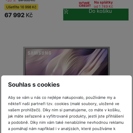
P
-20 %
84 990
Kč
d
Na splátky
a
i
d
ří
od 1 749
Kč
Ušetříte
16 998
Kč
n
m
Do košíku
č
i
s
67 992
Kč
i
ě
e
o
l
c
ť
u
e
o
H
š
P
v
e
e
P
o
é
r
n
ří
u
k
n
s
s
z
a
í
t
l
d
rt
p
v
u
r
y
ř
í
š
a
í
p
e
p
s
Souhlas s cookies
r
n
r
Akce
l
o
s
o
Sleva 13 %
u
Aby se vám u nás co nejlépe nakupovalo, používáme my a
A
t
A
Odměna za recenzi
š
někteří naši partneři tzv. cookies (malé soubory, uložené ve
ir
v
ir
Soutěž o silniční kolo za 400 000 Kč
e
vašem prohlížeči). Díky nim si pamatujeme, co máte v košíku,
P
í
p
n
jak máte seřazené a vyfiltrované produkty, jestli jste přihlášeni
o
p
o
s
Skladem
a podobně. Díky nim vám také nenabízíme nevhodnou reklamu
d
r
d
t
a pomáhají nám například i v analýzách, které používáme k
s
o
s
55" OLED TV Samsung QE55S99HATXXH