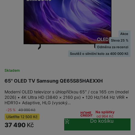
Akce
Sleva 25 %
Odměna za recenzi
Soutěž o silniční kolo za 400 000 Kč
Skladem
65" OLED TV Samsung QE65S85HAEXXH
Moderní OLED televizor s úhlopříčkou 65″ / cca 165 cm (model
2026) • 4K Ultra HD (3840 × 2160 px) • 120 Hz/144 Hz VRR •
HDR10+ Adaptive, HLG (vysoký…
-25 %
49 990
Kč
Na splátky
od 964
Kč
Ušetříte
12 500
Kč
Do košíku
37 490
Kč