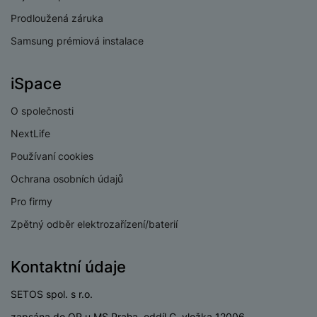
Prodloužená záruka
Samsung prémiová instalace
iSpace
O společnosti
NextLife
Používaní cookies
Ochrana osobních údajů
Pro firmy
Zpětný odběr elektrozařízení/baterií
Kontaktní údaje
SETOS spol. s r.o.
zapsána do OR u MS Praha, oddíl C, vložka 12006