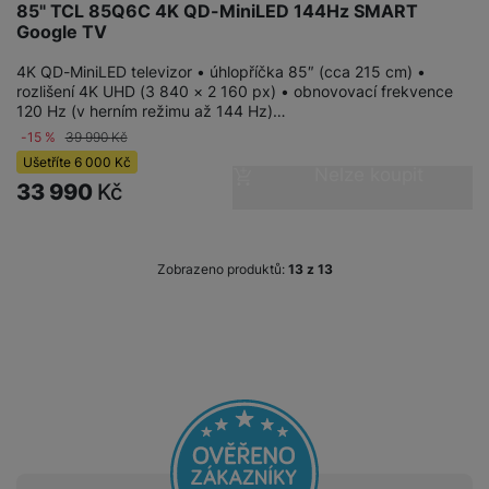
v
85" TCL 85Q6C 4K QD-MiniLED 144Hz SMART
p
í
Google TV
r
a
P
4K QD-MiniLED televizor • úhlopříčka 85″ (cca 215 cm) •
H
č
rozlišení 4K UHD (3 840 × 2 160 px) • obnovovací frekvence
ř
e
120 Hz (v herním režimu až 144 Hz)…
k
í
r
y
-15 %
39 990
Kč
s
ní
a
Ušetříte
6 000
Kč
l
Nelze koupit
m
s
33 990
Kč
u
o
u
š
ni
š
e
t
i
n
Zobrazeno produktů:
z
13
o
č
s
r
k
t
y
y
v
í
H
P
p
e
ří
r
r
sl
o
n
u
t
í
š
e
o