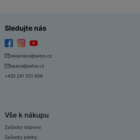
a
n
n
m
a
i
e
bí
c
r
je
Sledujte nás
e
y
ní
m
Facebook
Instagram
YouTube
reklamace@setos.cz
ispace@setos.cz
+420 241 021 666
Vše k nákupu
Způsoby dopravy
Způsoby platby