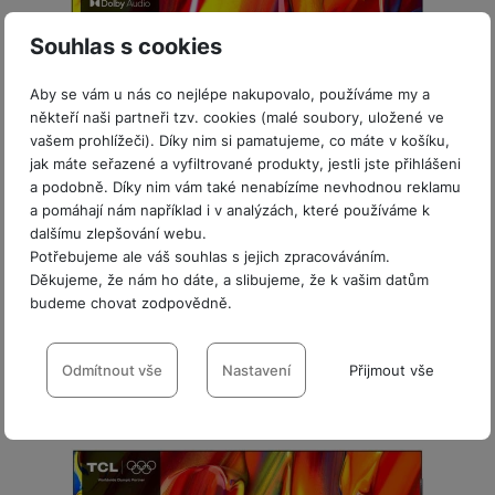
o
r
y
ří
K
R
n
y
/
s
a
Souhlas s cookies
y
e
a
n
l
b
Akce
c
p
o
u
e
Sleva 9 %
Aby se vám u nás co nejlépe nakupovalo, používáme my a
h
P
ř
s
š
l
někteří naši partneři tzv. cookies (malé soubory, uložené ve
l
ří
e
i
e
y
vašem prohlížeči). Díky nim si pamatujeme, co máte v košíku,
o
s
Není skladem
d
č
n
jak máte seřazené a vyfiltrované produkty, jestli jste přihlášeni
n
l
s
R
e
s
40" TCL 40V5C QLED FullHD SMART Android TV
a podobně. Díky nim vám také nenabízíme nevhodnou reklamu
a
u
á
e
d
t
a pomáhají nám například i v analýzách, které používáme k
b
š
QLED televizor s úhlopříčkou 40″ (cca 100 cm) • řada V5C, rok
d
d
a
v
dalšímu zlepšování webu.
íj
e
2025 • rozlišení Full HD (1 920 × 1 080 px) • obnovovací
k
u
t
í
Potřebujeme ale váš souhlas s jejich zpracováváním.
e
n
frekvence 60 Hz • HDR10 •…
y
k
Děkujeme, že nám ho dáte, a slibujeme, že k vašim datům
p
č
s
-9 %
5 490
Kč
P
c
budeme chovat zodpovědně.
r
F
k
t
T
Ušetříte
500
Kč
ří
e
o
Nelze koupit
l
y
v
Nastavení souhlasů s kategoriemi
e
s
4 990
Kč
t
a
í
l
l
cookies
Odmítnout vše
Nastavení
Přijmout vše
a
S
s
p
e
u
b
íť
h
r
Technické
k
Technické
-
bez těchto cookies náš web nebude fungovat
.
š
l
o
d
o
o
VŽDY AKTIVNÍ
e
e
v
i
i
n
n
t
é
s
P
v
s