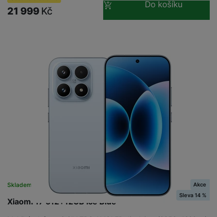
Do košíku
21 999
Kč
Akce
Skladem
na 3 prodejnách
Sleva 14 %
Xiaomi 17 512+12GB Ice Blue