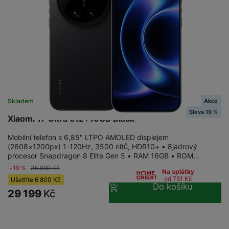
Akce
Skladem na prodejně
na 17 prodejnách
Sleva 19 %
Xiaomi 17 Ultra 512+16GB Black
Mobilní telefon s 6,85" LTPO AMOLED displejem
(2608×1200px) 1-120Hz, 3500 nitů, HDR10+ • 8jádrový
procesor Snapdragon 8 Elite Gen 5 • RAM 16GB • ROM…
-19 %
35 999
Kč
Na splátky
od 751
Kč
Ušetříte
6 800
Kč
Do košíku
29 199
Kč