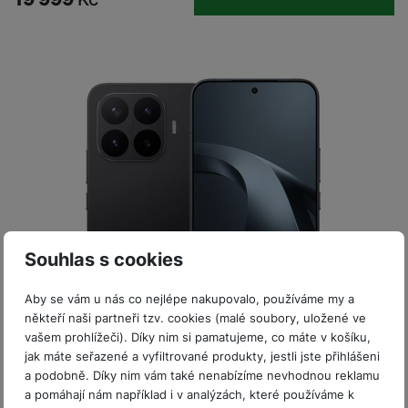
P
d
a
i
d
ří
n
m
č
i
s
i
ě
e
o
l
c
ť
u
e
o
H
š
P
v
e
e
P
o
é
r
n
ří
u
k
n
s
s
z
a
í
t
l
d
rt
p
v
u
r
y
ř
í
š
a
í
p
e
p
s
Souhlas s cookies
r
n
r
l
o
s
o
u
Aby se vám u nás co nejlépe nakupovalo, používáme my a
A
t
A
Akce
š
někteří naši partneři tzv. cookies (malé soubory, uložené ve
ir
v
ir
Sleva 11 %
Skladem na prodejně
na 14 prodejnách
e
vašem prohlížeči). Díky nim si pamatujeme, co máte v košíku,
P
í
p
Získejte elektrokoloběžku za recenzi
n
Xiaomi 17T Pro 512+12GB černá
jak máte seřazené a vyfiltrované produkty, jestli jste přihlášeni
o
p
o
s
a podobně. Díky nim vám také nenabízíme nevhodnou reklamu
d
r
d
Mobilní telefon s 6,83" AMOLED displejem (2772 × 1280 px,
t
a pomáhají nám například i v analýzách, které používáme k
s
o
s
144Hz, až 3 500 nitů, HDR10+) • MediaTek Dimensity 9500 •