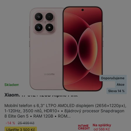
Doporučujeme
Akce
Skladem na prodejně
na 2 prodejnách
Sleva 14 %
Xiaomi 17 512+12GB Alpine Pink
Mobilní telefon s 6,3" LTPO AMOLED displejem (2656×1220px),
1-120Hz, 3500 nitů, HDR10+ • 8jádrový procesor Snapdragon
8 Elite Gen 5 • RAM 12GB • ROM…
-14 %
25 499
Kč
Na splátky
od 566
Kč
Ušetříte
3 500
Kč