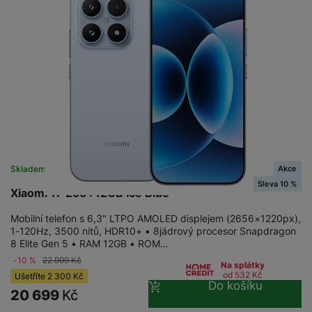
Akce
Skladem
na 1 prodejně
Sleva 10 %
Xiaomi 17 256+12GB Ice Blue
Mobilní telefon s 6,3" LTPO AMOLED displejem (2656×1220px),
1-120Hz, 3500 nitů, HDR10+ • 8jádrový procesor Snapdragon
8 Elite Gen 5 • RAM 12GB • ROM…
-10 %
22 999
Kč
Na splátky
od 532
Kč
Ušetříte
2 300
Kč
Do košíku
20 699
Kč