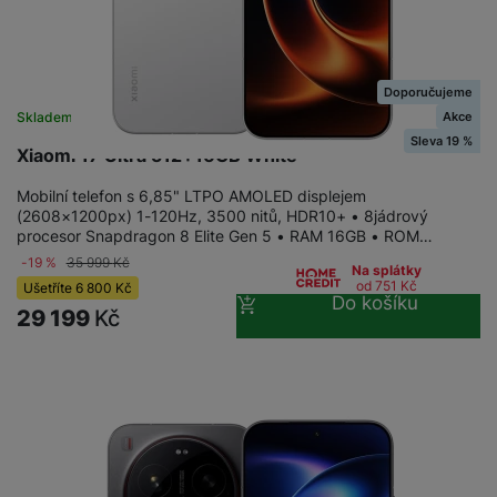
Doporučujeme
Akce
Skladem na prodejně
na 2 prodejnách
Sleva 19 %
Xiaomi 17 Ultra 512+16GB White
Mobilní telefon s 6,85" LTPO AMOLED displejem
(2608×1200px) 1-120Hz, 3500 nitů, HDR10+ • 8jádrový
procesor Snapdragon 8 Elite Gen 5 • RAM 16GB • ROM…
-19 %
35 999
Kč
Na splátky
od 751
Kč
Ušetříte
6 800
Kč
Do košíku
29 199
Kč