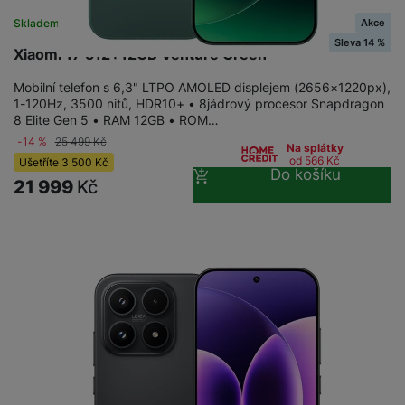
Akce
Skladem na prodejně
na 5 prodejnách
Sleva 14 %
Xiaomi 17 512+12GB Venture Green
Mobilní telefon s 6,3" LTPO AMOLED displejem (2656×1220px),
1-120Hz, 3500 nitů, HDR10+ • 8jádrový procesor Snapdragon
8 Elite Gen 5 • RAM 12GB • ROM…
-14 %
25 499
Kč
Na splátky
od 566
Kč
Ušetříte
3 500
Kč
Do košíku
21 999
Kč