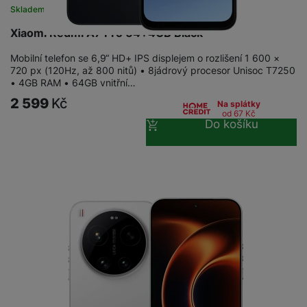
Skladem na prodejně
na 21 prodejnách
Xiaomi Redmi A7 Pro 64+4GB Black
Mobilní telefon se 6,9“ HD+ IPS displejem o rozlišení 1 600 ×
720 px (120Hz, až 800 nitů) • 8jádrový procesor Unisoc T7250
• 4GB RAM • 64GB vnitřní…
2 599
Kč
Na splátky
od 67
Kč
Do košíku