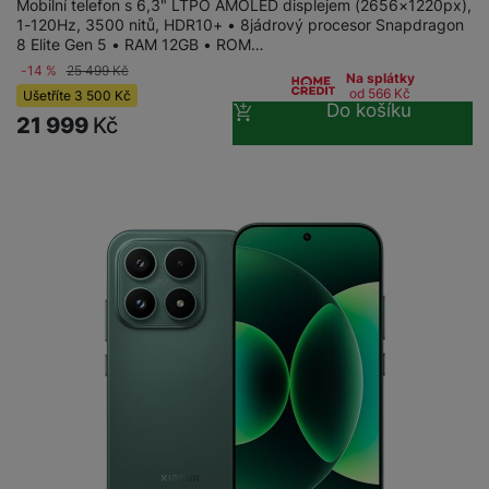
Mobilní telefon s 6,3" LTPO AMOLED displejem (2656×1220px),
1-120Hz, 3500 nitů, HDR10+ • 8jádrový procesor Snapdragon
8 Elite Gen 5 • RAM 12GB • ROM…
-14 %
25 499
Kč
Na splátky
od 566
Kč
Ušetříte
3 500
Kč
Do košíku
21 999
Kč