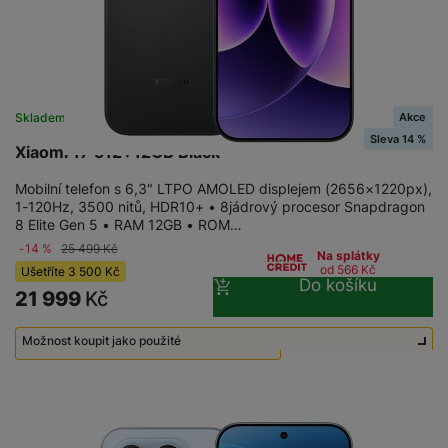
Akce
Skladem
na 26 prodejnách
Sleva 14 %
Xiaomi 17 512+12GB Black
Mobilní telefon s 6,3" LTPO AMOLED displejem (2656×1220px),
1-120Hz, 3500 nitů, HDR10+ • 8jádrový procesor Snapdragon
8 Elite Gen 5 • RAM 12GB • ROM…
-14 %
25 499
Kč
Na splátky
od 566
Kč
Ušetříte
3 500
Kč
Do košíku
21 999
Kč
Možnost koupit jako použité
Použité - Zánovní - jako nové
17 490
Kč