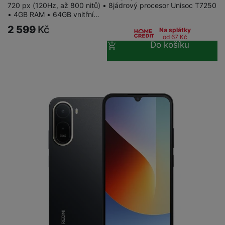
720 px (120Hz, až 800 nitů) • 8jádrový procesor Unisoc T7250
• 4GB RAM • 64GB vnitřní…
2 599
Kč
Na splátky
od 67
Kč
Do košíku