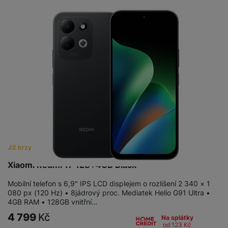
Již brzy
Xiaomi Redmi 17 128+4GB Black
Mobilní telefon s 6,9" IPS LCD displejem o rozlišení 2 340 × 1
080 px (120 Hz) • 8jádrový proc. Mediatek Helio G91 Ultra •
4GB RAM • 128GB vnitřní…
4 799
Kč
Na splátky
od 123
Kč