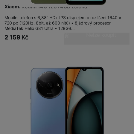
Xiaomi Redmi 14C 128+4GB zelená
Mobilní telefon s 6,88“ HD+ IPS displejem o rozlišení 1640 ×
720 px (120Hz, 8bit, až 600 nitů) • 8jádrový procesor
MediaTek Helio G81 Ultra • 128GB…
Nelze koupit
2 159
Kč