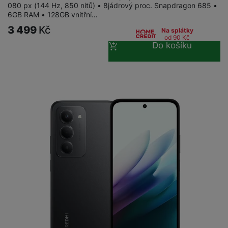
080 px (144 Hz, 850 nitů) • 8jádrový proc. Snapdragon 685 •
6GB RAM • 128GB vnitřní…
3 499
Kč
Na splátky
od 90
Kč
Do košíku