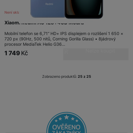
Není skladem
Xiaomi Redmi A3 128+4GB Modrá
Mobilní telefon se 6,71“ HD+ IPS displejem o rozlišení 1 650 ×
720 px (90Hz, 500 nitů, Corning Gorilla Glass) • 8jádrový
procesor MediaTek Helio G36…
Nelze koupit
1 749
Kč
Zobrazeno produktů:
z
25