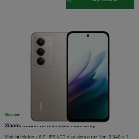
a
n
n
m
a
i
e
bí
c
r
je
e
y
ní
m
Skladem na prodejně
na 7 prodejnách
Xiaomi Redmi 15 128+6GB Titan Gray
Mobilní telefon s 6,9" IPS LCD displejem o rozlišení 2 340 × 1