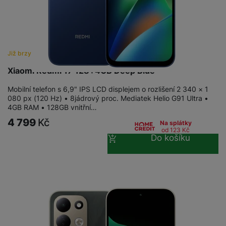
Již brzy
Xiaomi Redmi 17 128+4GB Deep Blue
Mobilní telefon s 6,9" IPS LCD displejem o rozlišení 2 340 × 1
080 px (120 Hz) • 8jádrový proc. Mediatek Helio G91 Ultra •
4GB RAM • 128GB vnitřní…
4 799
Kč
Na splátky
od 123
Kč
Do košíku