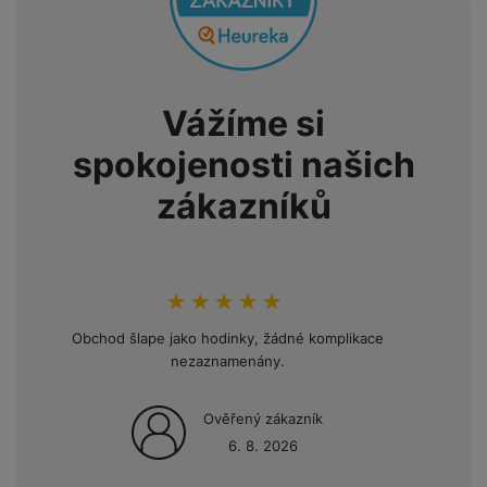
Vážíme si
spokojenosti našich
zákazníků
hodnoceni_zakazniku
100
%
Obchod šlape jako hodinky, žádné komplikace
Opakov
nezaznamenány.
mini
Ověřený zákazník
6. 8. 2026