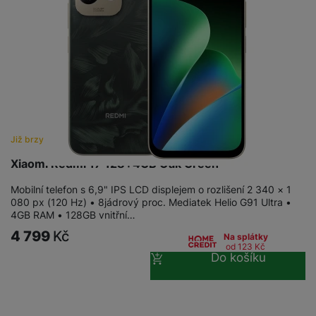
Již brzy
Xiaomi Redmi 17 128+4GB Oak Green
Mobilní telefon s 6,9" IPS LCD displejem o rozlišení 2 340 × 1
080 px (120 Hz) • 8jádrový proc. Mediatek Helio G91 Ultra •
4GB RAM • 128GB vnitřní…
4 799
Kč
Na splátky
od 123
Kč
Do košíku