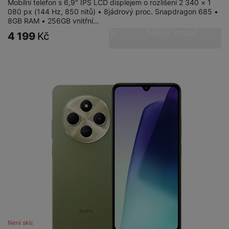
Mobilní telefon s 6,9" IPS LCD displejem o rozlišení 2 340 × 1
080 px (144 Hz, 850 nitů) • 8jádrový proc. Snapdragon 685 •
8GB RAM • 256GB vnitřní…
Nelze koupit
4 199
Kč
Není skladem