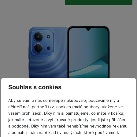
P
d
a
i
d
ří
n
m
č
i
s
i
ě
e
o
l
c
ť
u
e
o
H
š
P
v
e
e
P
o
é
r
n
ří
u
k
n
s
s
z
a
í
t
l
d
rt
p
v
u
r
y
ř
í
š
a
í
p
e
p
s
Souhlas s cookies
r
n
r
l
o
s
o
u
Aby se vám u nás co nejlépe nakupovalo, používáme my a
A
t
A
š
někteří naši partneři tzv. cookies (malé soubory, uložené ve
ir
v
ir
Skladem
na 14 prodejnách
e
vašem prohlížeči). Díky nim si pamatujeme, co máte v košíku,
P
í
p
n
Xiaomi Redmi 15C 128+4GB Moonlight Blue
jak máte seřazené a vyfiltrované produkty, jestli jste přihlášeni
o
p
o
s
a podobně. Díky nim vám také nenabízíme nevhodnou reklamu
d
r
d
Mobilní telefon s 6,9" IPS LCD displejem o rozlišení 720 × 1 600
t
a pomáhají nám například i v analýzách, které používáme k
s
o
s
px, až 120 Hz • Gorilla Glass 3 • 8jádrový procesor MediaTek