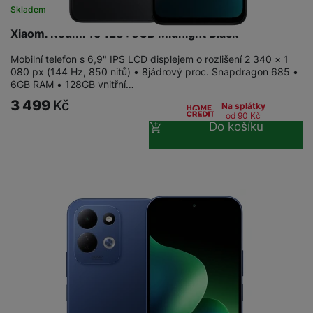
Skladem na prodejně
na 9 prodejnách
Xiaomi Redmi 15 128+6GB Midnight Black
Mobilní telefon s 6,9" IPS LCD displejem o rozlišení 2 340 × 1
080 px (144 Hz, 850 nitů) • 8jádrový proc. Snapdragon 685 •
6GB RAM • 128GB vnitřní…
3 499
Kč
Na splátky
od 90
Kč
Do košíku