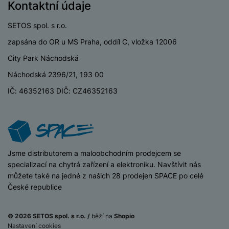
P
d
Kontaktní údaje
a
i
d
ří
n
m
č
i
s
SETOS spol. s r.o.
i
ě
e
o
l
c
ť
zapsána do OR u MS Praha, oddíl C, vložka 12006
u
e
o
H
š
P
City Park Náchodská
v
e
e
P
o
é
r
Náchodská 2396/21, 193 00
n
ří
u
k
n
s
s
z
IČ: 46352163 DIČ: CZ46352163
a
í
t
l
d
rt
p
v
u
r
y
ř
í
š
a
í
p
e
p
s
r
n
r
l
iSpace
Jsme distributorem a maloobchodním prodejcem se
o
s
o
u
specializací na chytrá zařízení a elektroniku. Navštívit nás
A
t
A
š
můžete také na jedné z našich 28 prodejen SPACE po celé
ir
v
ir
e
České republice
P
í
p
n
o
p
o
s
d
r
d
© 2026 SETOS spol. s r.o. /
běží na
Shopio
t
s
o
s
Nastavení cookies