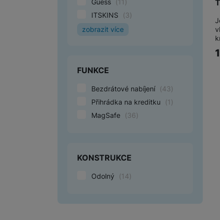
T
Guess
(
11
)
ITSKINS
(
3
)
J
v
zobrazit více
k
Karl Lagerfeld
(
1
)
Nillkin
(
3
)
Speck
(
7
)
FUNKCE
Bezdrátové nabíjení
(
43
)
Přihrádka na kreditku
(
1
)
MagSafe
(
36
)
KONSTRUKCE
Odolný
(
14
)