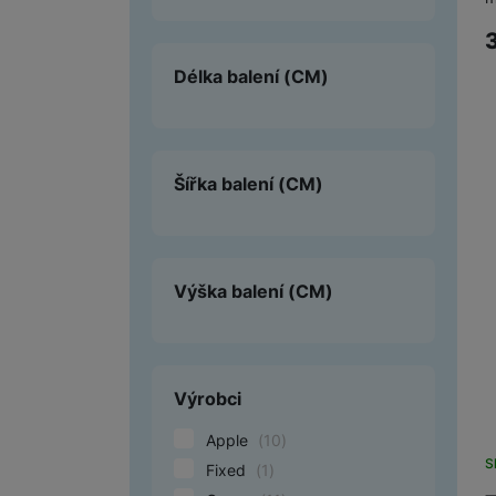
Délka balení
(CM)
Šířka balení
(CM)
Výška balení
(CM)
Výrobci
Apple
(
10
)
S
Fixed
(
1
)