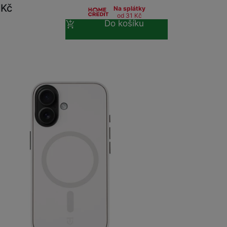
0
Kč
Na splátky
od 31
Kč
Do košíku
m
na 4 prodejnách