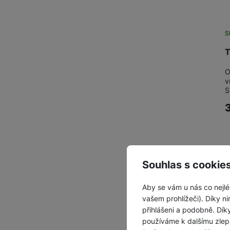
S
T
O
v
S
Souhlas s cookie
Aby se vám u nás co nejlé
vašem prohlížeči). Díky ni
přihlášeni a podobně. Dí
používáme k dalšímu zlep