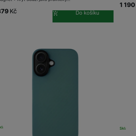
1 19
379
Kč
Do košíku
kladem
Sklade