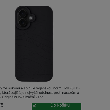
m
na 5 prodejnách
al MagForce Beaver iPhone 16, Asphalt
ý ze silikonu a splňuje vojenskou normu MIL-STD-
 která zajišťuje nejvyšší odolnost proti nárazům a
Originální lokalizační vzor…
Kč
Do košíku