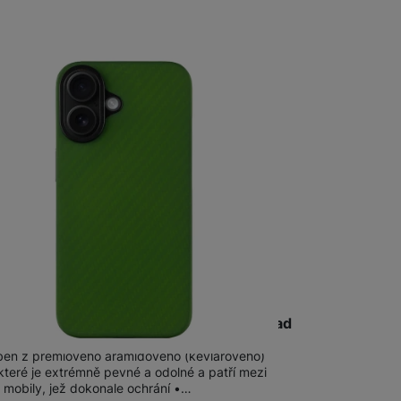
Foto
Smart
Ventilátory
Počítače a notebooky
Herní zóna
Péče o zdraví a tělo
Příslušenství
al MagForce Aramid iPhone 16 Green Toad
ben z prémiového aramidového (kevlarového)
které je extrémně pevné a odolné a patří mezi
 mobily, jež dokonale ochrání •…