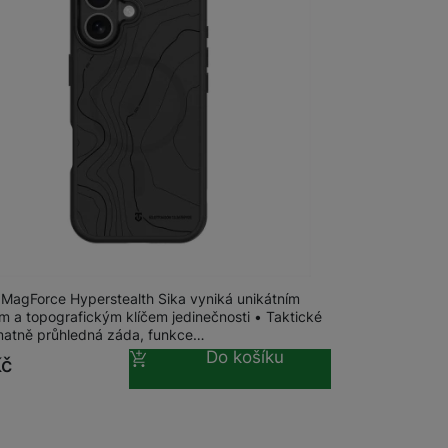
 obsahy nebo reklamy jak
m
na 25 prodejnách
al MagForce Hypersteal. Sika iPhone 16
l MagForce Hyperstealth Sika vyniká unikátním
m a topografickým klíčem jedinečnosti • Taktické
matně průhledná záda, funkce…
Do košíku
Kč