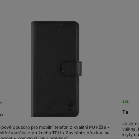
Tablety
Produkty
Foto
Smart
Ventilátory
Počítače a notebooky
Herní zóna
Skladem
kladem
na 1 prodejně
Péče o zdraví a tělo
Tactic
actical Field Notes Apple iPhone 16, Black
Je vyro
lipové pouzdro pro mobilní telefon z kvalitní PU kůže •
vlákna, 
nitřní vanička z pružného TPU • Zavírání s přezkou na
kryty na
agnet • Kryt slouží jako praktický…