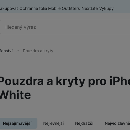
nakupovat
Ochranné fólie Mobile Outfitters
NextLife
Výkupy
Vyhledávání
šenství
Pouzdra a kryty
Výprodej
Mobilní telefony
Nositelná elektronika
Pouzdra a kryty pro iP
ry
Příslušenství
Televize
White
Audio
Domácí spotřebiče
Nejzajímavější
Nejlevnější
Nejdražší
Nejvíc zlevn