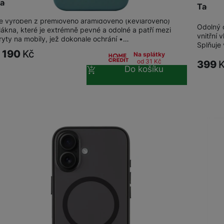
actical MagForce Aramid iPhone 16 Blue Jay
Tactic
e vyroben z prémiového aramidového (kevlarového)
Odolný 
lákna, které je extrémně pevné a odolné a patří mezi
vnitřní
ryty na mobily, jež dokonale ochrání •…
Splňuje
1 190
Kč
Na splátky
od 31
Kč
399
Do košíku