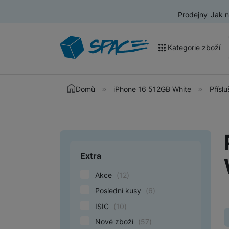
Prodejny
Jak 
Kategorie zboží
Akce a výprodej
Domů
iPhone 16 512GB White
Příslu
Mobilní telefony
Nositelná elektronika
Televize
Extra
Upřesnit paramet
Audio
Akce
(
12
)
Domácí spotřebiče
Poslední kusy
(
6
)
ISIC
(
10
)
Tablety
Nové zboží
(
57
)
Foto