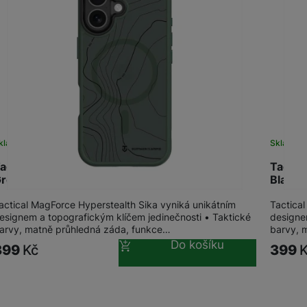
žíváme my nebo naši partneři, abychom vám mohli zobrazit vhodné
a stránkách třetích stran.
kladem
Sklade
actical MagForce Hypersteal. Sika iPhone 16
Tactic
reen
Black
actical MagForce Hyperstealth Sika vyniká unikátním
Tactica
esignem a topografickým klíčem jedinečnosti • Taktické
designe
arvy, matně průhledná záda, funkce…
barvy, 
Do košíku
399
Kč
399