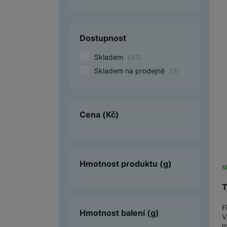
Smart
Dostupnost
Ventilátory
Skladem
(
53
)
Počítače a notebooky
Skladem na prodejně
(
3
)
Herní zóna
Péče o zdraví a tělo
Cena
(Kč)
Příslušenství
Dárkové poukázky iSpace
Vrácené zboží
Hmotnost produktu
(g)
S
T
F
Hmotnost balení
(g)
V
m