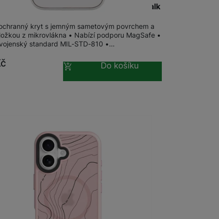
al MagForce SmoothIsFast iPhone 16 Chalk
ochranný kryt s jemným sametovým povrchem a
 vložkou z mikrovlákna • Nabízí podporu MagSafe •
 vojenský standard MIL-STD-810 •…
Kč
Do košíku