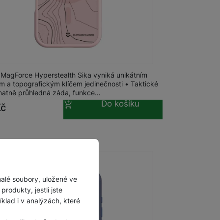
m
na 1 prodejně
al MagForce Hyperstealth Sika iPhone 16
l MagForce Hyperstealth Sika vyniká unikátním
m a topografickým klíčem jedinečnosti • Taktické
matně průhledná záda, funkce…
Do košíku
Kč
malé soubory, uložené ve
rodukty, jestli jste
lad i v analýzách, které