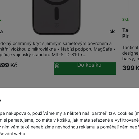
Sklade
kladem
na 26 prodejnách
Tactic
actical MagForce SmoothIsFast iPhone 16 Black
Pink
dolný ochranný kryt s jemným sametovým povrchem a
Tactica
nitřní vložkou z mikrovlákna • Nabízí podporu MagSafe •
designe
plňuje vojenský standard MIL-STD-810 •…
barvy, 
399
Kč
Do košíku
399
s
pe nakupovalo, používáme my a někteří naši partneři tzv. cookies (
m si pamatujeme, co máte v košíku, jak máte seřazené a vyfiltrované p
ky nim vám také nenabízíme nevhodnou reklamu a pomáhají nám napřík
šování webu.