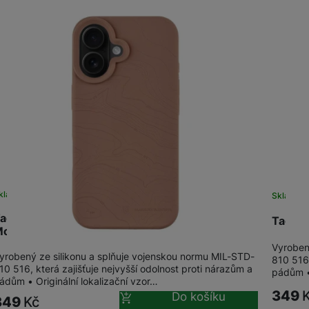
kladem
na 2 prodejnách
Sklade
actical MagForce Beaver iPhone 16, Moucha
Tactic
Moose
Vyroben
yrobený ze silikonu a splňuje vojenskou normu MIL-STD-
810 516,
10 516, která zajišťuje nejvyšší odolnost proti nárazům a
pádům • 
ádům • Originální lokalizační vzor…
349
Do košíku
349
Kč