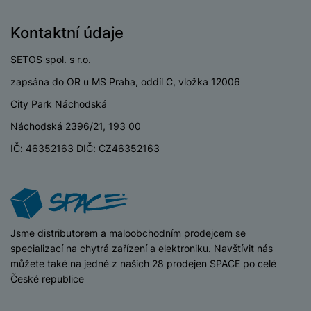
P
d
a
i
d
ří
n
m
č
i
Kontaktní údaje
s
i
ě
e
o
l
c
ť
SETOS spol. s r.o.
u
e
o
H
š
P
zapsána do OR u MS Praha, oddíl C, vložka 12006
v
e
e
P
o
é
r
City Park Náchodská
n
ří
u
k
n
s
s
z
Náchodská 2396/21, 193 00
a
í
t
l
d
rt
p
IČ: 46352163 DIČ: CZ46352163
v
u
r
y
ř
í
š
a
í
p
e
p
s
r
n
r
l
o
s
o
u
A
t
A
iSpace
Jsme distributorem a maloobchodním prodejcem se
š
ir
v
ir
specializací na chytrá zařízení a elektroniku. Navštívit nás
e
P
í
p
můžete také na jedné z našich 28 prodejen SPACE po celé
n
o
p
o
České republice
s
d
r
d
t
s
o
s