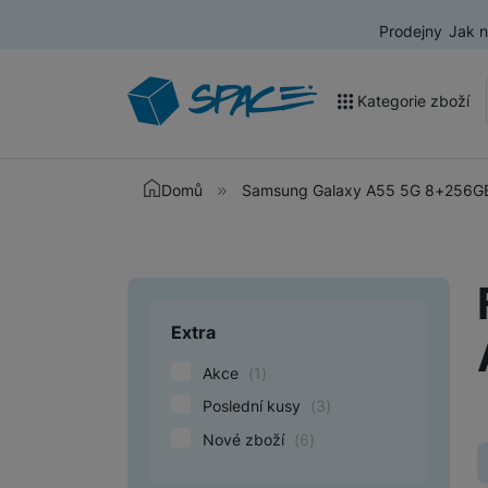
Prodejny
Jak 
Kategorie zboží
Akce a výprodej
Domů
Samsung Galaxy A55 5G 8+256GB
Mobilní telefony
Nositelná elektronika
Televize
Extra
Upřesnit paramet
Audio
Akce
(
1
)
Domácí spotřebiče
Poslední kusy
(
3
)
Nové zboží
(
6
)
Tablety
Foto