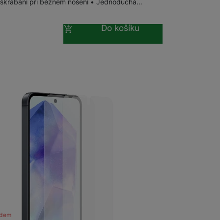
škrábání při běžném nošení • Jednoduchá…
Do košíku
adem