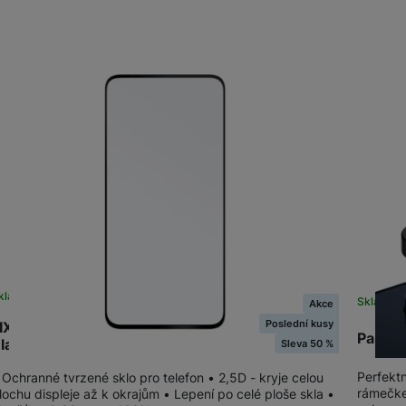
Tablety
Produkty
Foto
Smart
Ventilátory
Počítače a notebooky
Herní zóna
kladem na prodejně
na 2 prodejnách
Skladem 
Akce
Péče o zdraví a tělo
Poslední kusy
IXED Full-Cover sklo Samsung Galaxy A55 5G,
Panze
lack
Sleva 50 %
Perfekt
 Ochranné tvrzené sklo pro telefon • 2,5D - kryje celou
rámečke
lochu displeje až k okrajům • Lepení po celé ploše skla •