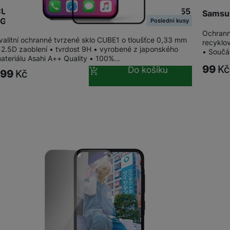
UBE1 Full Cover sklo 2.5D Samsung Galaxy A55
Samsun
5G
Poslední kusy
Ochrann
valitní ochranné tvrzené sklo CUBE1 o tloušťce 0,33 mm
recyklo
 2.5D zaoblení • tvrdost 9H • vyrobené z japonského
• Součá
ateriálu Asahi A++ Quality • 100%…
99
Kč
Do košíku
199
Kč