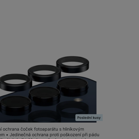
Foto
Smart
Ventilátory
Počítače a notebooky
Herní zóna
Péče o zdraví a tělo
na prodejně
na 1 prodejně
Příslušenství
rGlass HoOps Samsung Galaxy A55 5G
Poslední kusy
ní ochrana čoček fotoaparátu s hliníkovým
m • Jedinečná ochrana proti poškození při pádu