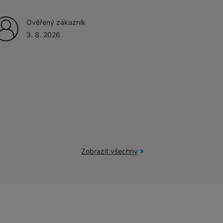
Ověřený zákazník
žíváme my nebo naši partneři, abychom vám mohli zobrazit vhodné
3. 8. 2026
a stránkách třetích stran.
Zobrazit všechny