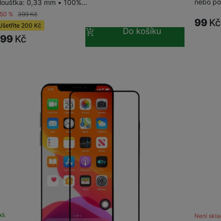
nebo po
loušťka: 0,33 mm • 100%…
-50 %
399
Kč
99
Kč
Ušetříte
200
Kč
Do košíku
199
Kč
kladem
na 2 prodejnách
Není skl