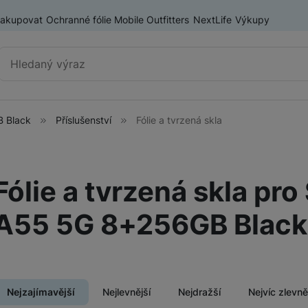
nakupovat
Ochranné fólie Mobile Outfitters
NextLife
Výkupy
Vyhledávání
 Black
Příslušenství
Fólie a tvrzená skla
Výprodej
Mobilní telefony
Nositelná elektronika
Fólie a tvrzená skla pr
ry
Příslušenství
Televize
A55 5G 8+256GB Black
Audio
Domácí spotřebiče
Nejzajímavější
Nejlevnější
Nejdražší
Nejvíc zlevn