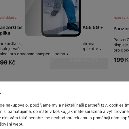
ení skladem
Není skl
anzerGlass Privacy Samsung Galaxy A55 5G +
Panzer
pliká
PanzerG
anzerGlass je nekompromisní a ta nejlepší ochrana
displeje
ispleje Vašeho telefonu s filtrem soukromí • Aplikátor v
pro dok
alení pro dokonalé nalepení i doma •…
199
K
Nelze koupit
199
Kč
s
obrazeno produktů:
z
6
pe nakupovalo, používáme my a někteří naši partneři tzv. cookies (
m si pamatujeme, co máte v košíku, jak máte seřazené a vyfiltrované p
ky nim vám také nenabízíme nevhodnou reklamu a pomáhají nám napřík
šování webu.