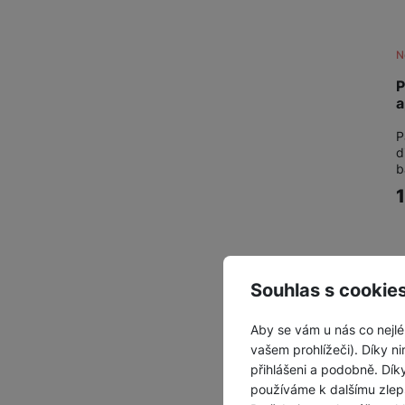
N
P
a
P
d
b
Souhlas s cookie
Z
Aby se vám u nás co nejlé
vašem prohlížeči). Díky ni
přihlášeni a podobně. Dí
používáme k dalšímu zlep