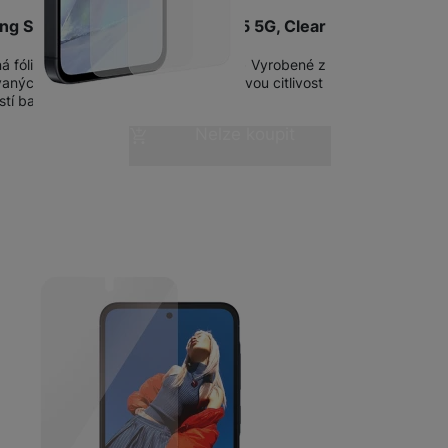
g Screen Protector Galaxy A55 5G, Clear
á fólie pro Samsung Galaxy A55 5G • Vyrobené z
vaných materiálů • Zachovává dotykovou citlivost
stí balení sada pro snadnou a…
Nelze koupit