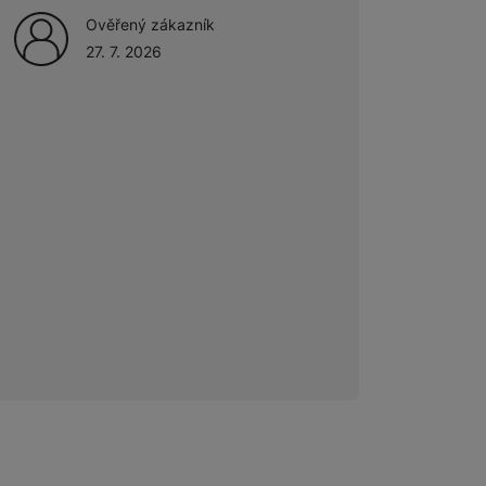
Ověřený zákazník
27. 7. 2026
 obsahy nebo reklamy jak