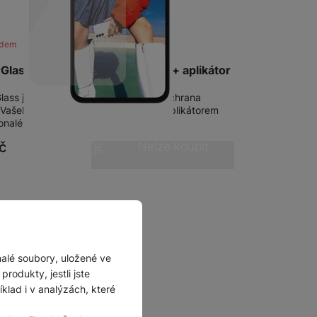
adem
Glass Samsung Galaxy A55 5G + aplikátor
lass je nekompromisní a ta nejlepší ochrana
 Vašeho telefonu • Nově v balení i s aplikátorem
onalé nalepení i doma • Tloušťka…
č
Nelze koupit
malé soubory, uložené ve
rodukty, jestli jste
lad i v analýzách, které