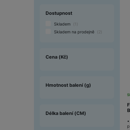
Smart
Dostupnost
Ventilátory
Skladem
(
1
)
Skladem na prodejně
(
2
)
Počítače a notebooky
Herní zóna
Cena
(Kč)
Péče o zdraví a tělo
Příslušenství
Dárkové poukázky iSpace
Hmotnost balení
(g)
Vrácené zboží
S
F
B
Délka balení
(CM)
•
p