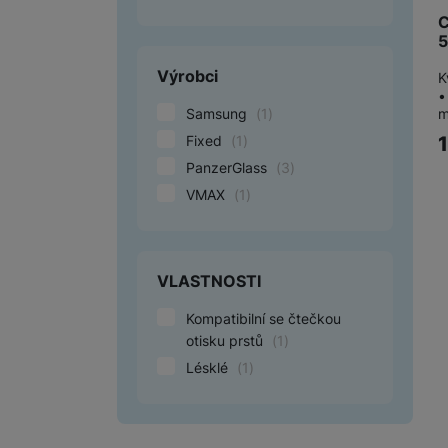
C
Výrobci
K
•
m
Samsung
(
1
)
Fixed
(
1
)
PanzerGlass
(
3
)
VMAX
(
1
)
VLASTNOSTI
Kompatibilní se čtečkou
otisku prstů
(
1
)
Lésklé
(
1
)