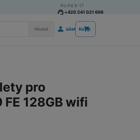
Po-Pá 9-17
+420 241 021 666
Uživatelská s
Hledat
účet
Košík
Akce
Nositelná elektronika
Televize
lety pro
Mobilní telefony
Audio
 FE 128GB wifi
Domácí spotřebiče
Tablety