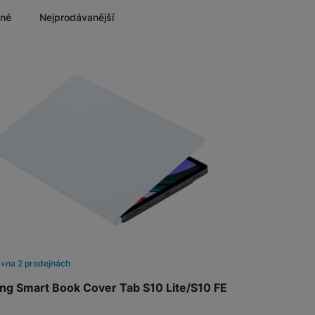
Foto
ěné
Nejprodávanější
Nalez
Smart
Ventilátory
Počítače a notebooky
Herní zóna
Péče o zdraví a tělo
Příslušenství
m
na 2 prodejnách
g Smart Book Cover Tab S10 Lite/S10 FE