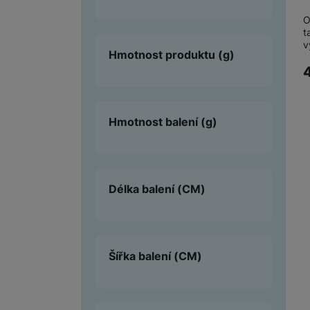
O
t
v
Hmotnost produktu
(g)
Hmotnost balení
(g)
Délka balení
(CM)
Šířka balení
(CM)