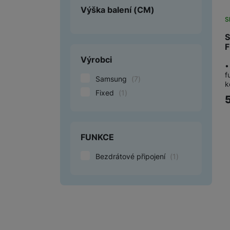
Výška balení
(CM)
S
S
F
Výrobci
•
f
Samsung
(
7
)
k
Fixed
(
1
)
FUNKCE
Bezdrátové připojení
(
1
)