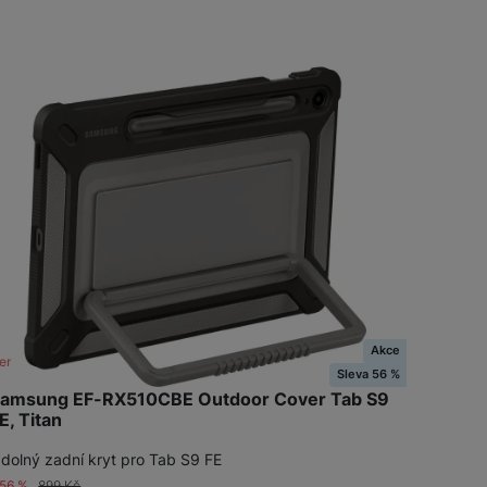
žíváme my nebo naši partneři, abychom vám mohli zobrazit vhodné
a stránkách třetích stran.
Akce
ení skladem
Sleva 56 %
amsung EF-RX510CBE Outdoor Cover Tab S9
E, Titan
dolný zadní kryt pro Tab S9 FE
-56 %
899
Kč