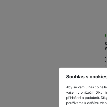
S
S
W
•
k
a
Souhlas s cookie
Aby se vám u nás co nejlé
vašem prohlížeči). Díky ni
přihlášeni a podobně. Dí
používáme k dalšímu zlep