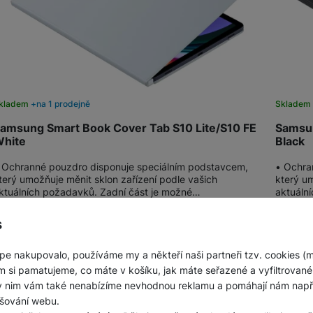
kladem
na 1 prodejně
Sklade
amsung Smart Book Cover Tab S10 Lite/S10 FE
Samsun
hite
Black
 Ochranné pouzdro disponuje speciálním podstavcem,
• Ochra
terý umožňuje měnit sklon zařízení podle vašich
který um
ktuálních požadavků. Zadní část je možné…
aktuáln
1 999
Kč
1 99
Na splátky
s
od 51
Kč
Do košíku
pe nakupovalo, používáme my a někteří naši partneři tzv. cookies (
m si pamatujeme, co máte v košíku, jak máte seřazené a vyfiltrované p
ky nim vám také nenabízíme nevhodnou reklamu a pomáhají nám napřík
šování webu.