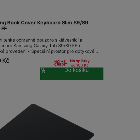
g Book Cover Keyboard Slim S9/S9
 FE
ní tenké ochranné pouzdro s klávesnicí a
em pro Samsung Galaxy Tab S9/S9 FE •
nké provedení • Speciální prostor pro dotykové…
9
Kč
Na splátky
od 100
Kč
Do košíku