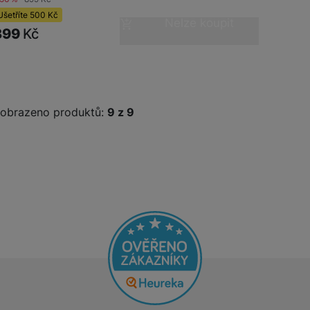
Ušetříte
500
Kč
Nelze koupit
399
Kč
obrazeno produktů:
z
9