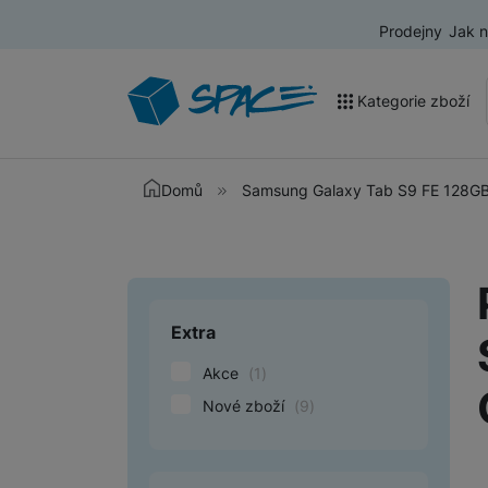
Prodejny
Jak 
Kategorie zboží
Akce a výprodej
Domů
Samsung Galaxy Tab S9 FE 128GB 
Mobilní telefony
Nositelná elektronika
Televize
Extra
Upřesnit paramet
Audio
Akce
(
1
)
Domácí spotřebiče
Nové zboží
(
9
)
Tablety
Foto