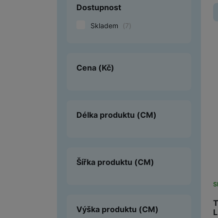
Dostupnost
Smart
Skladem
(
7
)
Ventilátory
Počítače a notebooky
Cena
(Kč)
Herní zóna
Péče o zdraví a tělo
Délka produktu
(CM)
Příslušenství
Dárkové poukázky iSpace
Vrácené zboží
Šířka produktu
(CM)
S
T
Výška produktu
(CM)
L