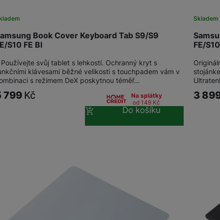
kladem
Skladem
amsung Book Cover Keyboard Tab S9/S9
Samsun
E/S10 FE Bl
FE/S10
 Používejte svůj tablet s lehkostí. Ochranný kryt s
Originál
unkčními klávesami běžné velikosti s touchpadem vám v
stojánk
ombinaci s režimem DeX poskytnou téměř…
Ultrate
5 799
Kč
3 89
Na splátky
od 149
Kč
Do košíku