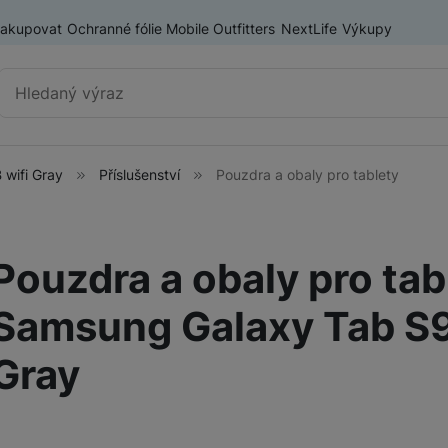
nakupovat
Ochranné fólie Mobile Outfitters
NextLife
Výkupy
Vyhledávání
wifi Gray
Příslušenství
Pouzdra a obaly pro tablety
Výprodej
Mobilní telefony
Nositelná elektronika
Pouzdra a obaly pro tab
ry
Příslušenství
Televize
Samsung Galaxy Tab S9
Gray
Audio
Domácí spotřebiče