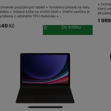
• Ochra
chranné pouzdro pro tablet • Vyrobeno přesně na míru
který um
abletu • Imitace kůže na vrchní části • Vnitřní vanička je
aktuáln
yrobena z odolného TPU materiálu •…
1 99
449
Kč
Do košíku