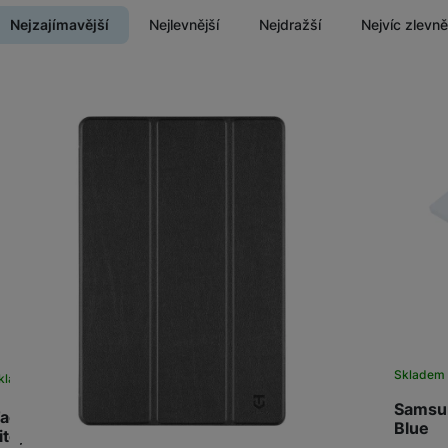
Tablety
Nejzajímavější
Nejlevnější
Nejdražší
Nejvíc zlevn
Foto
Produkty
Smart
Ventilátory
Počítače a notebooky
Herní zóna
Péče o zdraví a tělo
Sklade
kladem
na 6 prodejnách
Samsun
actical Book Tri Fold Tab S9 FE/S10 FE/S10
Blue
ite,B