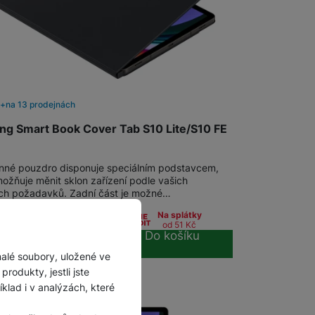
m
na 13 prodejnách
g Smart Book Cover Tab S10 Lite/S10 FE
nné pouzdro disponuje speciálním podstavcem,
ožňuje měnit sklon zařízení podle vašich
ích požadavků. Zadní část je možné…
9
Kč
Na splátky
od 51
Kč
Do košíku
malé soubory, uložené ve
rodukty, jestli jste
lad i v analýzách, které