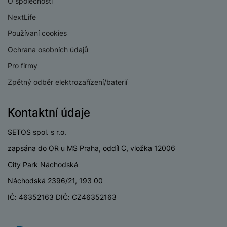
O společnosti
M
e
R
w
ti
ic
á
e
NextLife
m
H
r
m
r
é
Používaní cookies
e
o
e
b
di
r
S
Ochrana osobních údajů
č
a
a
ní
D
k
n
Pro firmy
m
X
J
y
k
y
C
Zpětný odběr elektrozařízení/baterií
e
p
y
ši
d
r
p
n
o
r
Kontaktní údaje
H
o
F
o
e
r
r
d
SETOS spol. s r.o.
r
á
a
v
n
zapsána do OR u MS Praha, oddíl C, vložka 12006
z
m
ě
í
o
e
a
City Park Náchodská
a
v
T
ví
p
Náchodská 2396/21, 193 00
é
V
c
o
b
e
IČ: 46352163 DIČ: CZ46352163
č
A
a
z
ít
u
t
a
a
d