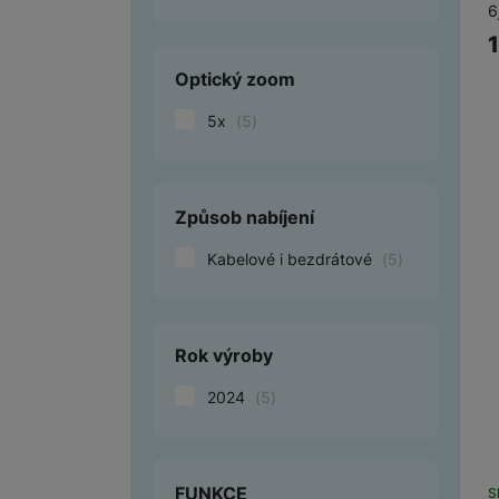
6
Optický zoom
5x
(
5
)
Způsob nabíjení
Kabelové i bezdrátové
(
5
)
Rok výroby
2024
(
5
)
FUNKCE
S