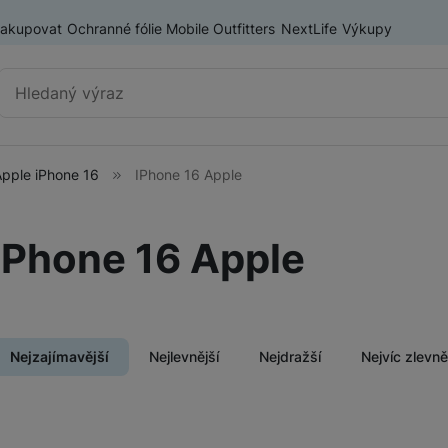
nakupovat
Ochranné fólie Mobile Outfitters
NextLife
Výkupy
Vyhledávání
Apple iPhone 16
IPhone 16 Apple
Chytré telefony
iPhone
IPhone 16 Apple
Samsung
ry
OnePlus
Xiaomi
Nejzajímavější
Nejlevnější
Nejdražší
Nejvíc zlevn
Honor
Odolné mobilní telefony
Renewd iPhone
Produkty