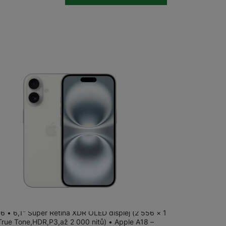
Stolní pevné linky
CUBE1
m
na 10 prodejnách
 16 128GB White
16 • 6,1" Super Retina XDR OLED displej (2 556 × 1
True Tone,HDR,P3,až 2 000 nitů) • Apple A18 –