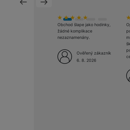
předchozí
následující
Marketingové cookies pou
hodnoceni_zakazniku
100
%
h
1
na našich stránkách, tak n
Obchod šlape jako hodinky,
O
žádné komplikace
po
nezaznamenány.
m
š
p
Ověřený zákazník
c
6. 8. 2026