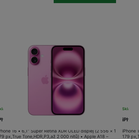
OPPO
POCO
OPPO
OSCAL
TCL
ZTE
kladem na prodejně
na 5 prodejnách
Sklade
Phone 16 128GB Pink
iPhone
Phone 16 • 6,1" Super Retina XDR OLED displej (2 556 × 1
iPhone 
79 px,True Tone,HDR,P3,až 2 000 nitů) • Apple A18 –
179 px,