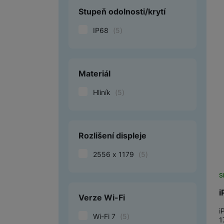
Stupeň odolnosti/krytí
IP68
(
5
)
Materiál
Hliník
(
5
)
Rozlišení displeje
2556 x 1179
(
5
)
S
i
Verze Wi-Fi
i
Wi-Fi 7
(
5
)
1