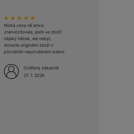
 obsahy nebo reklamy jak
hodnoceni_zakazniku
100
%
hodnoceni_zakazniku
100
%
Nízká cena ně lehce
Odporúčam
znervózňovala, jestli ve zboží
nějaký háček, ale nebyl,
Ověřený zákazník
dorazilo originální zboží v
27. 7. 2026
původním neporušeném balení.
Ověřený zákazník
27. 7. 2026