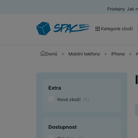
Prodejny
Jak 
Kategorie zboží
Akce a výprodej
Domů
Mobilní telefony
iPhone
Mobilní telefony
Nositelná elektronika
Extra
Upřesnit paramet
Televize
Nové zboží
(
5
)
Audio
Domácí spotřebiče
Tablety
Dostupnost
Foto