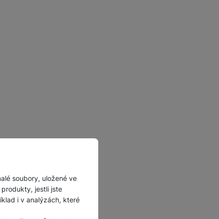
malé soubory, uložené ve
rodukty, jestli jste
lad i v analýzách, které