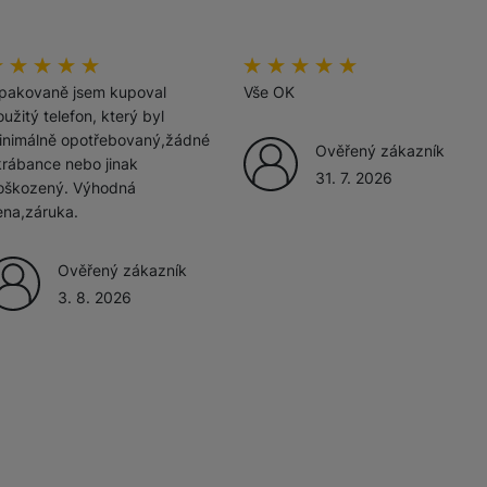
žíváme my nebo naši partneři, abychom vám mohli zobrazit vhodné
odnoceni_zakazniku
00
%
hodnoceni_zakazniku
100
%
a stránkách třetích stran.
pakovaně jsem kupoval
Vše OK
užitý telefon, který byl
inimálně opotřebovaný,žádné
Ověřený zákazník
krábance nebo jinak
31. 7. 2026
oškozený. Výhodná
ena,záruka.
Ověřený zákazník
3. 8. 2026