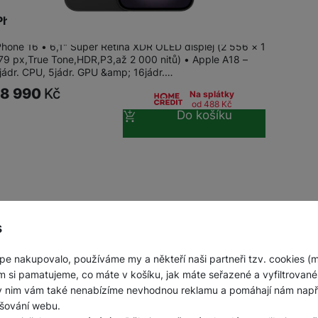
Phone 16 128GB Black
Phone 16 • 6,1" Super Retina XDR OLED displej (2 556 × 1
79 px,True Tone,HDR,P3,až 2 000 nitů) • Apple A18 –
jádr. CPU, 5jádr. GPU &amp; 16jádr.…
18 990
Kč
Na splátky
od 488
Kč
Do košíku
obrazeno produktů:
z
5
s
pe nakupovalo, používáme my a někteří naši partneři tzv. cookies (
m si pamatujeme, co máte v košíku, jak máte seřazené a vyfiltrované p
ky nim vám také nenabízíme nevhodnou reklamu a pomáhají nám napřík
šování webu.