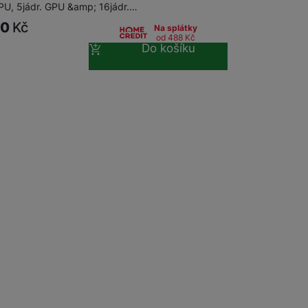
CPU, 5jádr. GPU &amp; 16jádr.…
90
Kč
Na splátky
od 488
Kč
Do košíku