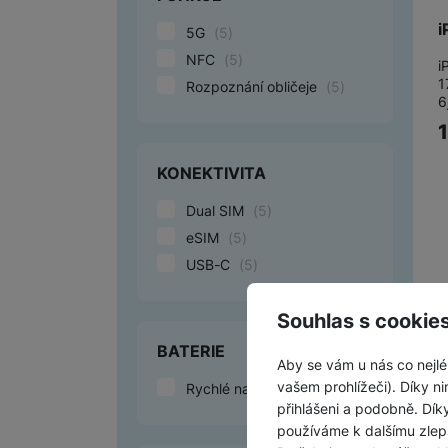
i
5G
(
5
)
NFC
(
5
)
i
1
Rozpoznání obličeje
(
5
)
6
KONEKTIVITA
Dual SIM
(
5
)
eSIM
(
5
)
USB-C
(
5
)
Z
Souhlas s cookie
BATERIE
Aby se vám u nás co nejlé
vašem prohlížeči). Díky ni
Rychlé nabíjení
(
5
)
přihlášeni a podobně. Dí
používáme k dalšímu zlep