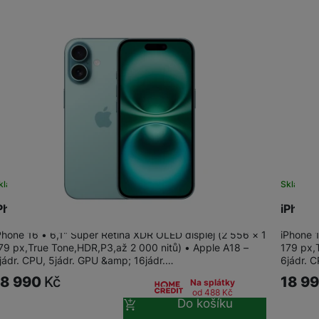
Vivo
Levné telefony
Samsung
Infinix
Xiaomi
Motorola
TCL
Vivo
IKKO
Motorola
Xiaomi
Xiaomi 17
Google Pixel
kladem
na 5 prodejnách
Sklade
Infinix
Phone 16 128GB Teal
iPhone
Xiaomi 15
Realme
Honor
Phone 16 • 6,1" Super Retina XDR OLED displej (2 556 × 1
iPhone 
79 px,True Tone,HDR,P3,až 2 000 nitů) • Apple A18 –
179 px,
Xiaomi Redmi Note
Xiaomi Redmi
Doogee
jádr. CPU, 5jádr. GPU &amp; 16jádr.…
6jádr. 
Oscal
18 990
Kč
18 9
Na splátky
Nokia
od 488
Kč
Renewd iPhone
Do košíku