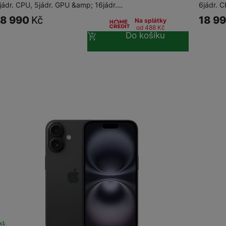
jádr. CPU, 5jádr. GPU &amp; 16jádr.…
6jádr. 
18 990
Kč
18 9
Na splátky
od 488
Kč
Do košíku
kladem
na 26 prodejnách