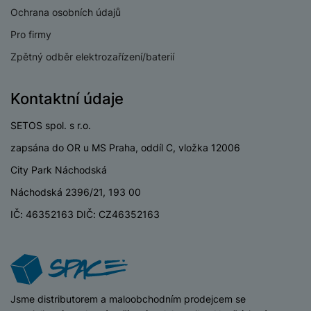
e
ří
č
Ochrana osobních údajů
i
ri
z
o
o
e
e
Pro firmy
v
-
ní
é
Zpětný odběr elektrozařízení/baterií
P
v
s
ří
i
P
t
sl
d
o
Kontaktní údaje
o
u
e
w
l
š
o
e
SETOS spol. s r.o.
y
e
k
r
zapsána do OR u MS Praha, oddíl C, vložka 12006
n
a
b
H
st
b
a
City Park Náchodská
e
ví
e
n
r
Náchodská 2396/21, 193 00
p
l
k
n
r
y
y
IČ: 46352163 DIČ: CZ46352163
í
o
s
k
a
r
l
u
y
á
t
c
v
o
hl
e
iSpace
Jsme distributorem a maloobchodním prodejcem se
k
o
s