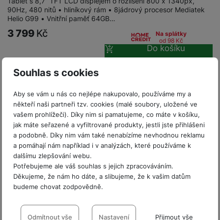
Tablet s 8,7” TFT LCD displejem o rozlišení 800 x 1340px,
a
m
v
e
P
bi
90Hz, 480 nitů • hliníkový rám • 8jádrový procesor Mediatek
a
B
e
e
Helio G99 • Vnitřní paměť 64GB…
ř
ln
M
b
e
č
s
í
í
3 799
Kč
Na splátky
y
a
z
k
ni
s
od 98
Kč
t
ši
t
d
Do košíku
y
c
l
el
a
o
r
e
u
e
p
h
á
k
Souhlas s cookies
š
f
Možnost koupit jako použité
o
y
t
t
e
o
dl
o
a
Použité - Zánovní - jako nové
2 790
Kč
Aby se vám u nás co nejlépe nakupovalo, používáme my a
n
n
S
o
v
bl
někteří naši partneři tzv. cookies (malé soubory, uložené ve
s
y
l
ž
é
e
vašem prohlížeči). Díky nim si pamatujeme, co máte v košíku,
t
u
k
n
t
P
jak máte seřazené a vyfiltrované produkty, jestli jste přihlášeni
v
n
y
a
ů
a podobně. Díky nim vám také nenabízíme nevhodnou reklamu
ří
í
e
p
b
m
a pomáhají nám například i v analýzách, které používáme k
s
p
č
o
íj
dalšímu zlepšování webu.
l
r
n
S
d
e
Potřebujeme ale váš souhlas s jejich zpracováváním.
u
o
í
I
m
č
Děkujeme, že nám ho dáte, a slibujeme, že k vašim datům
š
A
c
M
y
k
budeme chovat zodpovědně.
e
p
l
k
š
y
n
p
Nastavení souhlasů s kategoriemi
o
a
s
l
T
n
N
cookies
Odmítnout vše
Nastavení
Přijmout vše
rt
Bazarové zboží