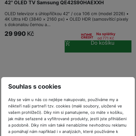
P
d
42" OLED TV Samsung QE42S90HAEXXH
a
i
d
ří
n
m
č
i
s
OLED televizor s úhlopříčkou 42″ / cca 106 cm (model 2026) •
i
ě
e
o
4K Ultra HD (3840 × 2160 px) • OLED HDR (samosvítící pixely
l
c
ť
s dokonalou černou a…
u
e
o
H
29 990
Kč
š
P
Na splátky
v
e
od 771
Kč
e
P
o
Do košíku
é
r
n
ří
u
k
n
s
s
z
a
í
t
l
d
rt
p
v
u
r
y
ř
í
š
a
í
p
e
p
s
Souhlas s cookies
r
n
r
l
o
s
o
u
Aby se vám u nás co nejlépe nakupovalo, používáme my a
A
t
A
š
někteří naši partneři tzv. cookies (malé soubory, uložené ve
ir
v
ir
e
vašem prohlížeči). Díky nim si pamatujeme, co máte v košíku,
P
í
p
n
jak máte seřazené a vyfiltrované produkty, jestli jste přihlášeni
o
p
o
s
a podobně. Díky nim vám také nenabízíme nevhodnou reklamu
d
r
d
t
a pomáhají nám například i v analýzách, které používáme k
Odměna za recenzi
s
o
s