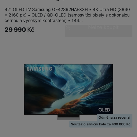
42" OLED TV Samsung QE42S92HAEXXH • 4K Ultra HD (3840
× 2160 px) • OLED / QD-OLED (samosvítící pixely s dokonalou
černou a vysokým kontrastem) • 144…
Nelze koupit
29 990
Kč
Odměna za recenzi
Soutěž o silniční kolo za 400 000 Kč