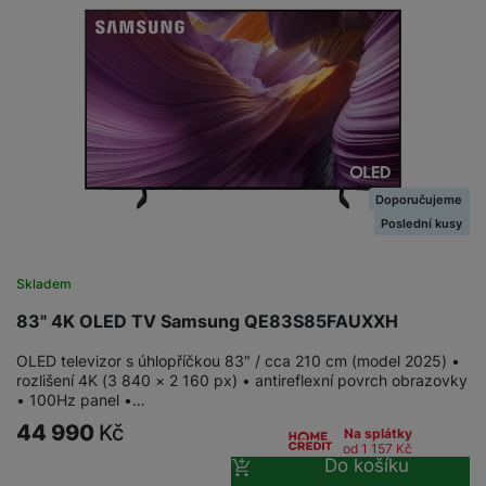
Doporučujeme
Poslední kusy
Skladem
83" 4K OLED TV Samsung QE83S85FAUXXH
OLED televizor s úhlopříčkou 83″ / cca 210 cm (model 2025) •
rozlišení 4K (3 840 × 2 160 px) • antireflexní povrch obrazovky
• 100Hz panel •…
44 990
Kč
Na splátky
od 1 157
Kč
Do košíku