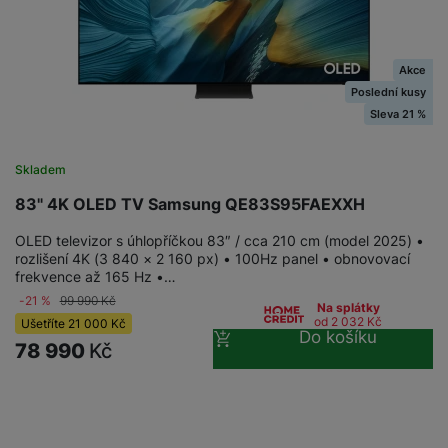
Akce
Poslední kusy
Sleva 21 %
Skladem
83" 4K OLED TV Samsung QE83S95FAEXXH
OLED televizor s úhlopříčkou 83″ / cca 210 cm (model 2025) •
rozlišení 4K (3 840 × 2 160 px) • 100Hz panel • obnovovací
frekvence až 165 Hz •…
-21 %
99 990
Kč
Na splátky
od 2 032
Kč
Ušetříte
21 000
Kč
Do košíku
78 990
Kč