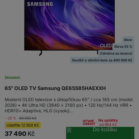
a
z
č
ě
d
e
ť
H
r
o
e
D
á
v
r
r
t
é
n
ž
o
k
í
Akce
á
v
a
a
Sleva 25 %
k
é
r
p
Odměna za recenzi
y
p
t
o
Soutěž o silniční kolo za 400 000 Kč
p
o
y
č
r
w
ít
o
e
S
Skladem
a
M
t
r
t
č
ic
65" OLED TV Samsung QE65S85HAEXXH
e
b
y
o
r
l
a
l
Moderní OLED televizor s úhlopříčkou 65″ / cca 165 cm (model
v
o
e
n
u
2026) • 4K Ultra HD (3840 × 2160 px) • 120 Hz/144 Hz VRR •
é
S
v
k
HDR10+ Adaptive, HLG (vysoký…
s
ž
D
i
y
-25 %
49 990
Kč
y
Na splátky
i
H
z
od 964
Kč
Ušetříte
12 500
Kč
d
P
C
Do košíku
M
e
37 490
Kč
l
o
ul