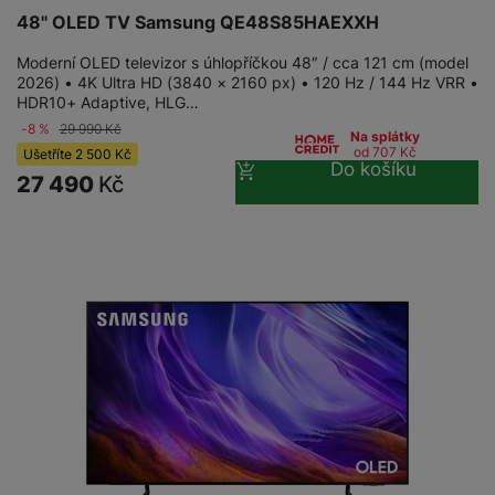
a
n
48" OLED TV Samsung QE48S85HAEXXH
n
m
a
i
e
bí
Moderní OLED televizor s úhlopříčkou 48″ / cca 121 cm (model
c
2026) • 4K Ultra HD (3840 × 2160 px) • 120 Hz / 144 Hz VRR •
r
je
e
HDR10+ Adaptive, HLG…
y
ní
-8 %
29 990
Kč
m
Na splátky
od 707
Kč
Ušetříte
2 500
Kč
Do košíku
27 490
Kč