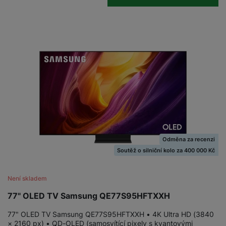
Odměna za recenzi
Soutěž o silniční kolo za 400 000 Kč
Není skladem
77" OLED TV Samsung QE77S95HFTXXH
77" OLED TV Samsung QE77S95HFTXXH • 4K Ultra HD (3840
× 2160 px) • QD-OLED (samosvítící pixely s kvantovými