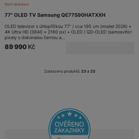
Není skladem
77" OLED TV Samsung QE77S90HATXXH
OLED televizor s úhlopříčkou 77″ / cca 195 cm (model 2026) •
4K Ultra HD (3840 × 2160 px) • OLED / QD-OLED (samosvítící
pixely s dokonalou černou a…
Nelze koupit
89 990
Kč
Zobrazeno produktů:
z
23