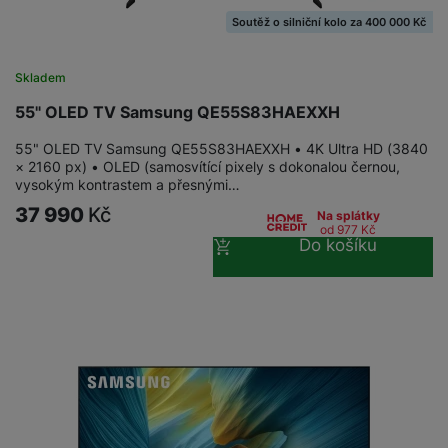
Soutěž o silniční kolo za 400 000 Kč
Skladem
55" OLED TV Samsung QE55S83HAEXXH
55" OLED TV Samsung QE55S83HAEXXH • 4K Ultra HD (3840
× 2160 px) • OLED (samosvítící pixely s dokonalou černou,
vysokým kontrastem a přesnými…
37 990
Kč
Na splátky
od 977
Kč
Do košíku