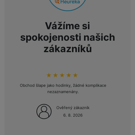
Vážíme si
spokojenosti našich
zákazníků
hodnoceni_zakazniku
100
%
Obchod šlape jako hodinky, žádné komplikace
Opakov
nezaznamenány.
mini
Ověřený zákazník
6. 8. 2026