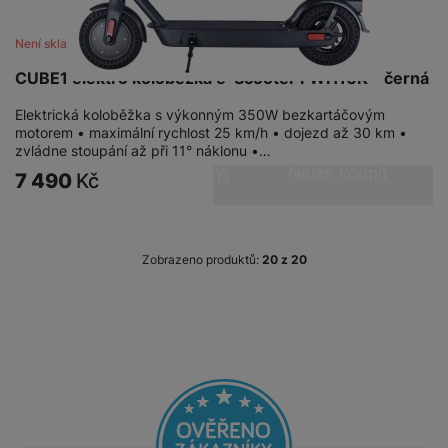
Není skladem
CUBE1 elektro koloběžka e-Scooter FWH10K - černá
Elektrická koloběžka s výkonným 350W bezkartáčovým
motorem • maximální rychlost 25 km/h • dojezd až 30 km •
zvládne stoupání až při 11° náklonu •…
Nelze koupit
7 490
Kč
Zobrazeno produktů:
z
20