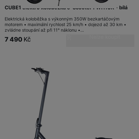
CUBE1 elektro koloběžka e-Scooter FWH10K - bílá
Elektrická koloběžka s výkonným 350W bezkartáčovým
motorem • maximální rychlost 25 km/h • dojezd až 30 km •
zvládne stoupání až při 11° náklonu •…
Nelze koupit
7 490
Kč