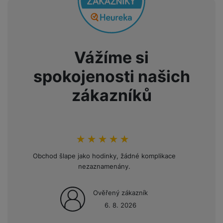
Vážíme si
spokojenosti našich
zákazníků
hodnoceni_zakazniku
100
%
Obchod šlape jako hodinky, žádné komplikace
Opakov
nezaznamenány.
mini
Ověřený zákazník
6. 8. 2026