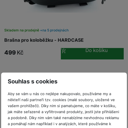
P
d
a
i
d
ří
n
m
č
i
s
i
ě
e
o
l
c
ť
u
e
o
H
Skladem na prodejně
na 5 prodejnách
š
P
v
e
e
P
o
Brašna pro koloběžku - HARDCASE
é
r
n
ří
u
k
n
Do košíku
s
s
z
499
Kč
a
í
t
l
d
rt
p
v
u
r
y
ř
í
š
a
í
p
e
p
s
Souhlas s cookies
r
n
r
l
o
s
o
u
Aby se vám u nás co nejlépe nakupovalo, používáme my a
A
t
A
š
někteří naši partneři tzv. cookies (malé soubory, uložené ve
ir
v
ir
e
vašem prohlížeči). Díky nim si pamatujeme, co máte v košíku,
P
í
p
n
jak máte seřazené a vyfiltrované produkty, jestli jste přihlášeni
o
p
o
s
a podobně. Díky nim vám také nenabízíme nevhodnou reklamu
d
r
d
t
a pomáhají nám například i v analýzách, které používáme k
s
o
s