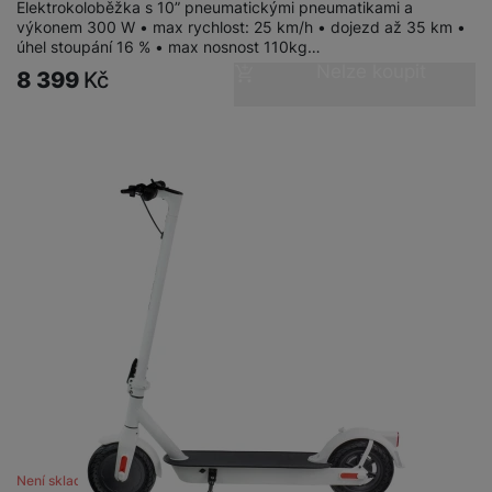
Elektrokoloběžka s 10” pneumatickými pneumatikami a
výkonem 300 W • max rychlost: 25 km/h • dojezd až 35 km •
úhel stoupání 16 % • max nosnost 110kg…
Nelze koupit
8 399
Kč
Není skladem