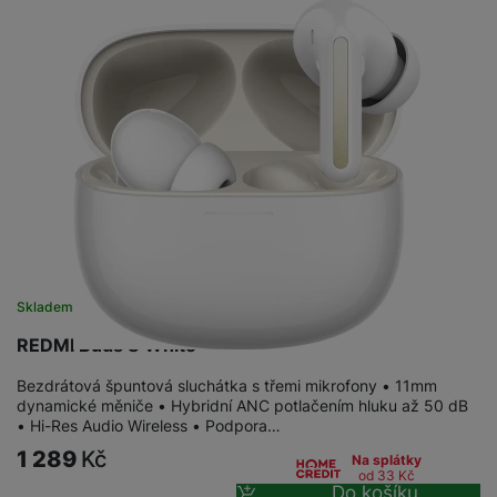
Skladem
na 1 prodejně
REDMI Buds 8 White
Bezdrátová špuntová sluchátka s třemi mikrofony • 11mm
dynamické měniče • Hybridní ANC potlačením hluku až 50 dB
• Hi-Res Audio Wireless • Podpora…
1 289
Kč
Na splátky
od 33
Kč
Do košíku