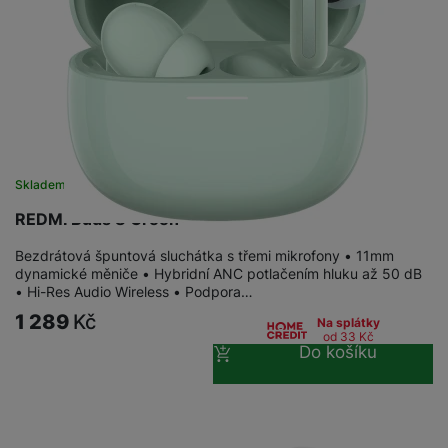
Skladem
REDMI Buds 8 Green
Bezdrátová špuntová sluchátka s třemi mikrofony • 11mm
dynamické měniče • Hybridní ANC potlačením hluku až 50 dB
• Hi-Res Audio Wireless • Podpora…
1 289
Kč
Na splátky
od 33
Kč
Do košíku