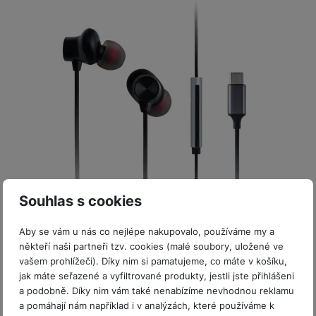
P
d
a
i
d
ří
n
m
č
i
s
i
ě
e
o
l
c
ť
u
e
o
H
š
P
v
e
e
P
o
é
r
n
ří
u
k
n
s
s
z
a
í
t
l
d
rt
p
v
u
r
y
ř
í
š
a
í
p
e
p
Skladem
s
Souhlas s cookies
r
n
r
Novinka
l
Panasonic RP-TCM225DEK In-ear headphones, Black
o
s
o
u
Aby se vám u nás co nejlépe nakupovalo, používáme my a
A
t
A
š
Drátová pecková sluchátka do uší • 9mm dynamické měniče s
někteří naši partneři tzv. cookies (malé soubory, uložené ve
ir
v
ir
čistým zvukem a výraznými basy • Pasivní izolace okolního
e
vašem prohlížeči). Díky nim si pamatujeme, co máte v košíku,
P
í
p
hluku díky špuntové konstrukci •…
n
jak máte seřazené a vyfiltrované produkty, jestli jste přihlášeni
o
p
o
Do košíku
s
279
Kč
a podobně. Díky nim vám také nenabízíme nevhodnou reklamu
d
r
d
t
a pomáhají nám například i v analýzách, které používáme k
s
o
s