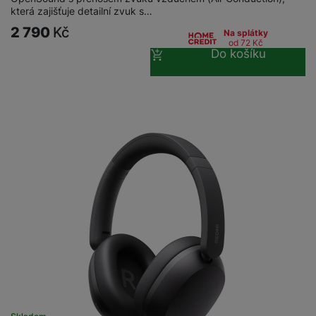
která zajišťuje detailní zvuk s…
2 790
Kč
Na splátky
od 72
Kč
Do košíku