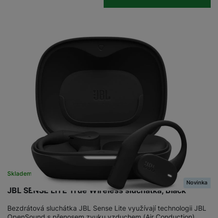
Skladem
na 9 prodejnách
Novinka
JBL SENSE LITE True Wireless sluchátka, Black
Bezdrátová sluchátka JBL Sense Lite využívají technologii JBL
OpenSound s přenosem zvuku vzduchem (Air Conduction),