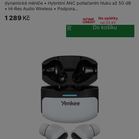
dynamické měniče • Hybridní ANC potlačením hluku až 50 dB
• Hi-Res Audio Wireless • Podpora…
1 289
Kč
Na splátky
od 33
Kč
Do košíku