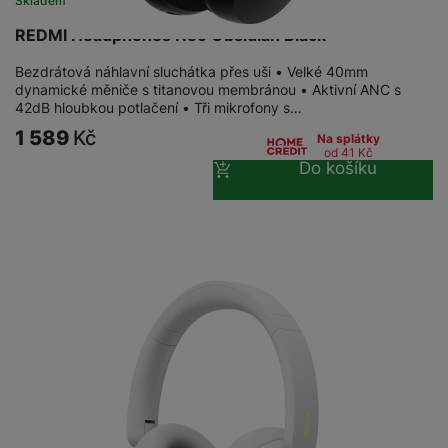
Skladem
REDMI Headphones Neo Obsidian Black
Bezdrátová náhlavní sluchátka přes uši • Velké 40mm
dynamické měniče s titanovou membránou • Aktivní ANC s
42dB hloubkou potlačení • Tři mikrofony s…
1 589
Kč
Na splátky
od 41
Kč
Do košíku