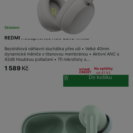
Skladem
REDMI Headphones Neo Sand White
Bezdrátová náhlavní sluchátka přes uši • Velké 40mm
dynamické měniče s titanovou membránou • Aktivní ANC s
42dB hloubkou potlačení • Tři mikrofony s…
1 589
Kč
Na splátky
od 41
Kč
Do košíku