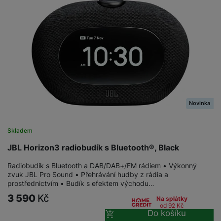
Novinka
Skladem
JBL Horizon3 radiobudík s Bluetooth®, Black
Radiobudík s Bluetooth a DAB/DAB+/FM rádiem • Výkonný
zvuk JBL Pro Sound • Přehrávání hudby z rádia a
prostřednictvím • Budík s efektem východu…
3 590
Kč
Na splátky
od 92
Kč
Do košíku