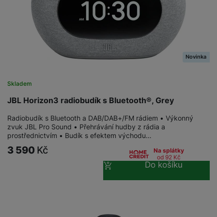
a
n
n
m
a
i
e
bí
c
r
je
e
y
ní
Novinka
m
Skladem
JBL Horizon3 radiobudík s Bluetooth®, Grey
Radiobudík s Bluetooth a DAB/DAB+/FM rádiem • Výkonný
zvuk JBL Pro Sound • Přehrávání hudby z rádia a
prostřednictvím • Budík s efektem východu…
3 590
Kč
Na splátky
od 92
Kč
Do košíku