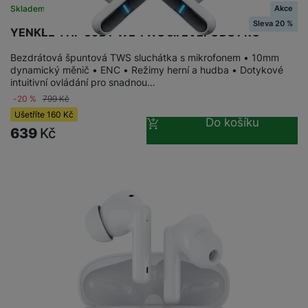
Akce
Skladem
Sleva 20 %
YENKEE YHP 09BT WE TWS sl. EVEPODS PRO
Bezdrátová špuntová TWS sluchátka s mikrofonem • 10mm
dynamický měnič • ENC • Režimy herní a hudba • Dotykové
intuitivní ovládání pro snadnou…
-20 %
799
Kč
Ušetříte
160
Kč
Do košíku
639
Kč