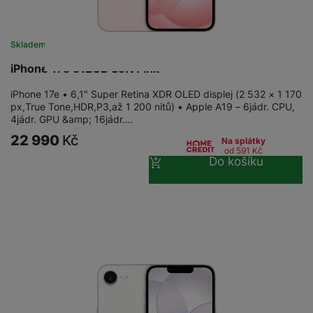
a
n
n
m
a
i
e
bí
c
Skladem
r
je
e
iPhone 17e 512GB Soft Pink
y
ní
m
iPhone 17e • 6,1" Super Retina XDR OLED displej (2 532 × 1 170
px,True Tone,HDR,P3,až 1 200 nitů) • Apple A19 – 6jádr. CPU,
4jádr. GPU &amp; 16jádr.…
22 990
Kč
Na splátky
od 591
Kč
Do košíku