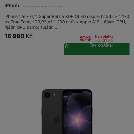
iPhone 17e 256GB White
iPhone 17e • 6,1" Super Retina XDR OLED displej (2 532 × 1 170
px,True Tone,HDR,P3,až 1 200 nitů) • Apple A19 – 6jádr. CPU,
4jádr. GPU &amp; 16jádr.…
16 990
Kč
Na splátky
od 437
Kč
Do košíku