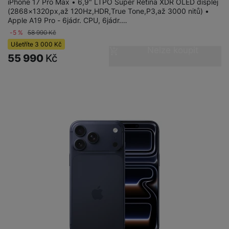
iPhone 17 Pro Max • 6,9" LTPO Super Retina XDR OLED displej
(2868×1320px,až 120Hz,HDR,True Tone,P3,až 3000 nitů) •
Apple A19 Pro - 6jádr. CPU, 6jádr.…
-5 %
58 990
Kč
Ušetříte
3 000
Kč
Nelze koupit
55 990
Kč