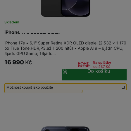
Skladem
na 26 prodejnách
iPhone 17e 256GB Black
iPhone 17e • 6,1" Super Retina XDR OLED displej (2 532 × 1 170
px,True Tone,HDR,P3,až 1 200 nitů) • Apple A19 – 6jádr. CPU,
4jádr. GPU &amp; 16jádr.…
16 990
Kč
Na splátky
od 437
Kč
Do košíku
Možnost koupit jako použité
Použité - Zánovní - jako nové
14 990
Kč