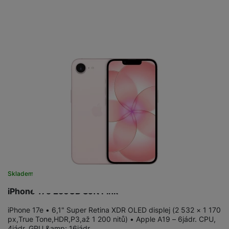
Skladem
na 8 prodejnách
iPhone 17e 256GB Soft Pink
iPhone 17e • 6,1" Super Retina XDR OLED displej (2 532 × 1 170
px,True Tone,HDR,P3,až 1 200 nitů) • Apple A19 – 6jádr. CPU,
4jádr. GPU &amp; 16jádr.…