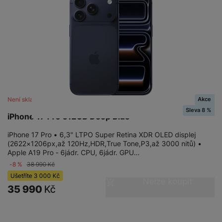
Akce
Není skladem
Sleva 8 %
iPhone 17 Pro 512GB Deep Blue
iPhone 17 Pro • 6,3" LTPO Super Retina XDR OLED displej
(2622×1206px,až 120Hz,HDR,True Tone,P3,až 3000 nitů) •
Apple A19 Pro - 6jádr. CPU, 6jádr. GPU…
-8 %
38 990
Kč
Ušetříte
3 000
Kč
Nelze koupit
35 990
Kč