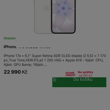
Skladem
iPhone 17e 512GB White
iPhone 17e • 6,1" Super Retina XDR OLED displej (2 532 × 1 170
px,True Tone,HDR,P3,až 1 200 nitů) • Apple A19 – 6jádr. CPU,
4jádr. GPU &amp; 16jádr.…
22 990
Kč
Na splátky
od 591
Kč
Do košíku