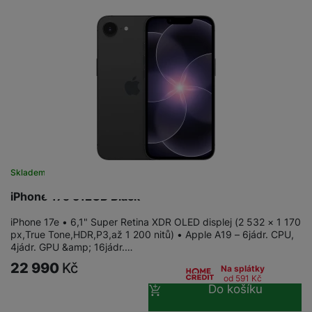
Skladem
iPhone 17e 512GB Black
iPhone 17e • 6,1" Super Retina XDR OLED displej (2 532 × 1 170
px,True Tone,HDR,P3,až 1 200 nitů) • Apple A19 – 6jádr. CPU,
4jádr. GPU &amp; 16jádr.…
22 990
Kč
Na splátky
od 591
Kč
Do košíku