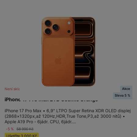
Akce
Není skladem
Sleva 5 %
iPhone 17 Pro Max 2TB Cosmic Orange
iPhone 17 Pro Max • 6,9" LTPO Super Retina XDR OLED displej
(2868×1320px,až 120Hz,HDR,True Tone,P3,až 3000 nitů) •
Apple A19 Pro - 6jádr. CPU, 6jádr.…
-5 %
58 990
Kč
Ušetříte
3 000
Kč