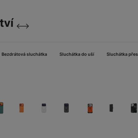
sklo)
999
Kč
tví
Fusion Pro Privacy
následující
předchozí
(Privátní extra odolná
Ochranná fól
ochrana)
999
Kč
Bezdrátová sluchátka
Sluchátka do uší
Sluchátka přes