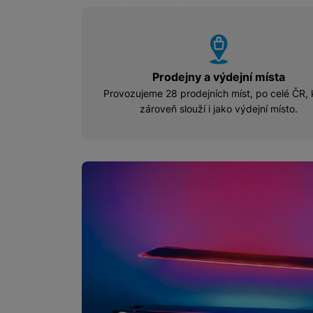
u
u
u
vyhody
Marketingové cookies pou
na našich stránkách, tak n
Prodejny a výdejní místa
Provozujeme 28 prodejních míst, po celé ČR, 
zároveň slouží i jako výdejní místo.
MO Fólie Blue_Bann