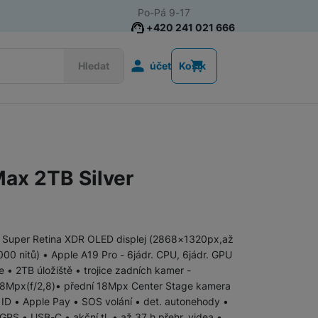
Po-Pá 9-17
+420 241 021 666
Uživatelská s
Hledat
účet
Košík
Telefony pro seniory
Tlačítkové telefony pro seniory
Max 2TB Silver
Chytré telefony pro seniory
O Super Retina XDR OLED displej (2868×1320px,až
0 nitů) • Apple A19 Pro - 6jádr. CPU, 6jádr. GPU
Tlačítkové telefony
e • 2TB úložiště • trojice zadních kamer -
8Mpx(f/2,8)• přední 18Mpx Center Stage kamera
e ID • Apple Pay • SOS volání • det. autonehody •
GPS • USB-C • akční tl. • až 37 h přehr. videa •