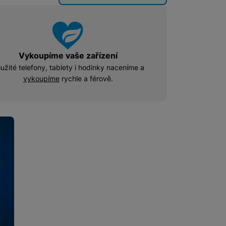
u
u
 obsahy nebo reklamy jak
Vykoupíme vaše zařízení
užité telefony, tablety i hodinky naceníme a
vykoupíme
rychle a férově.