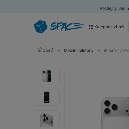
Prodejny
Jak 
Kategorie zboží
Akce a výprodej
Domů
Mobilní telefony
iPhone 17 Pr
Mobilní telefony
Fotografie
Fotografie
Nositelná elektronika
Televize
Audio
Domácí spotřebiče
Tablety
Foto