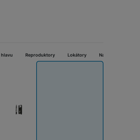
ochrana)
999
Kč
ie Fusion Pro Privacy kombinuje extrémní odolnost proti nárazům
 hlavu
Reproduktory
Lokátory
Nabíječky