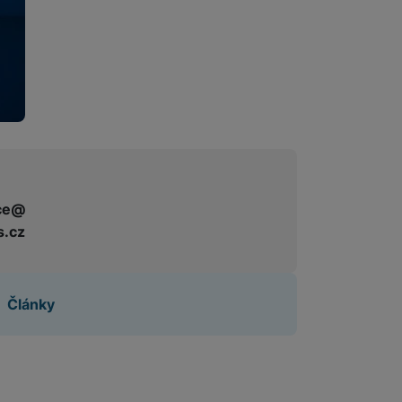
ce@
s.cz
Články