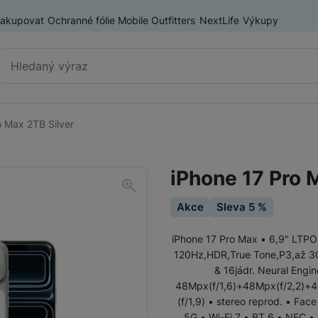
nakupovat
Ochranné fólie Mobile Outfitters
NextLife
Výkupy
Vyhledávání
o Max 2TB Silver
Chytré telefony
iPhone
iPhone 17 Pro 
Samsung
Akce
Sleva 5 %
OnePlus
Xiaomi
iPhone 17 Pro Max • 6,9" LTP
120Hz,HDR,True Tone,P3,až 300
Honor
Odolné mobilní telefony
& 16jádr. Neural Engin
48Mpx(f/1,6)+48Mpx(f/2,2)+4
Renewd iPhone
(f/1,9) • stereo reprod. • Fac
5G • Wi-Fi 7 • BT 6 • NFC • 