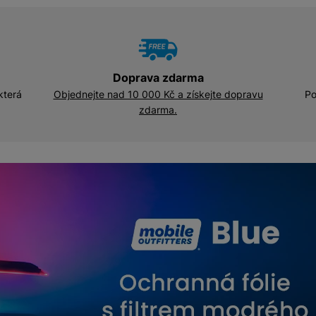
u
u
žíváme my nebo naši partneři, abychom vám mohli zobrazit vhodné
a stránkách třetích stran.
Doprava zdarma
která
Objednejte nad 10 000 Kč a získejte dopravu
Po
zdarma.
er detail produktu