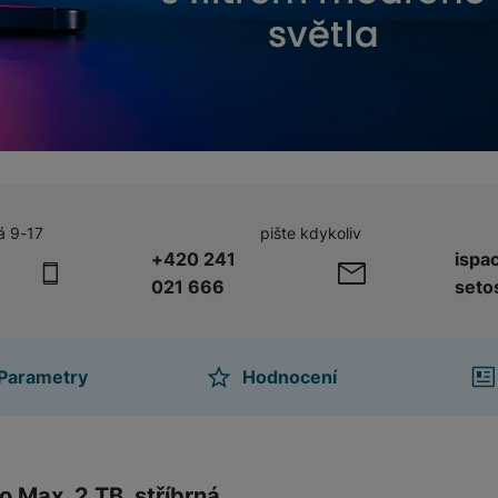
á 9-17
pište kdykoliv
+420 241
ispa
021 666
seto
Parametry
Hodnocení
ktu
o Max, 2 TB, stříbrná