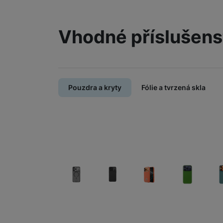
Vhodné příslušens
Pouzdra a kryty
Fólie a tvrzená skla