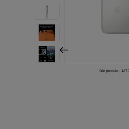
Smart
Ventilátory
Počítače a notebooky
Herní zóna
Péče o zdraví a tělo
předchozí
Příslušenství
Kód produktu:
MT
Dárkové poukázky iSpace
Vrácené zboží