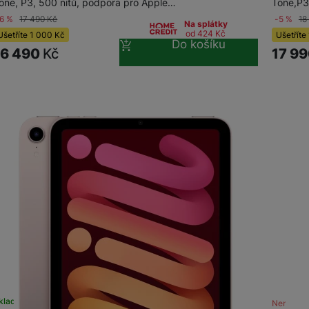
one, P3, 500 nitů, podpora pro Apple…
Tone,P3
-6 %
17 490
Kč
-5 %
18
Na splátky
od 424
Kč
Ušetříte
1 000
Kč
Ušetříte
Do košíku
16 490
Kč
17 9
kladem na prodejně
na 1 prodejně
Není skl