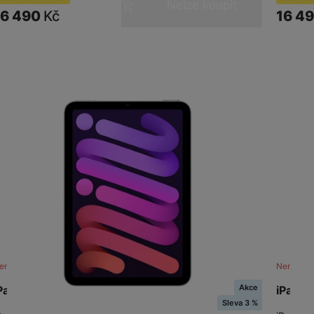
Nelze koupit
16 490
Kč
16 4
ení skladem
Není skl
Akce
Pad mini Wi-Fi 128GB - Purple
iPad m
Sleva 3 %