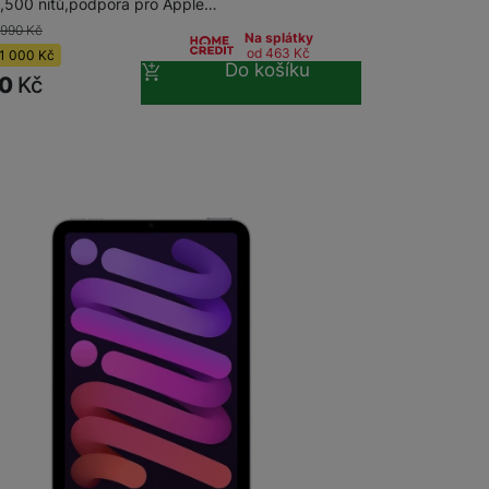
,500 nitů,podpora pro Apple…
 990
Kč
Na splátky
od 463
Kč
1 000
Kč
Do košíku
90
Kč
adem