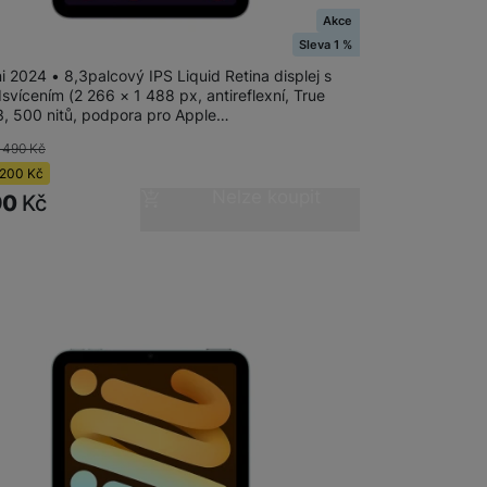
Akce
ini Wi-Fi 512GB - Purple
Sleva 1 %
i 2024 • 8,3palcový IPS Liquid Retina displej s
vícením (2 266 × 1 488 px, antireflexní, True
3, 500 nitů, podpora pro Apple…
 490
Kč
200
Kč
Nelze koupit
90
Kč