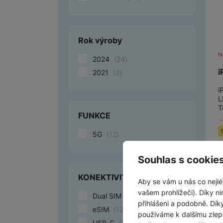
Rok výroby
N
2024
(
24
)
i
2021
(
2
)
i
L
T
FUNKCE
5G
(
12
)
Souhlas s cookie
KONEKTIVITA
Aby se vám u nás co nejlé
vašem prohlížeči). Díky ni
Dual SIM
(
12
)
přihlášeni a podobně. Dí
eSIM
(
12
)
používáme k dalšímu zlep
USB-C
(
26
)