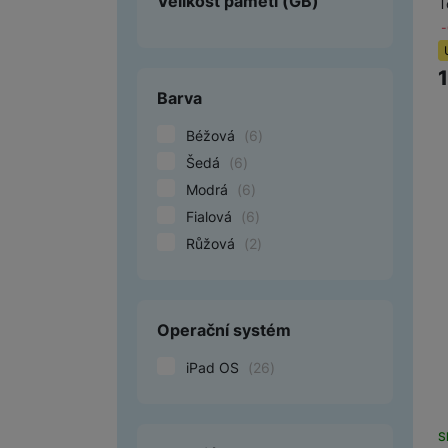
Velikost paměti
(GB)
T
Barva
Béžová
(
6
)
Šedá
(
6
)
Modrá
(
6
)
Fialová
(
6
)
Růžová
(
2
)
Operační systém
iPad OS
(
26
)
S