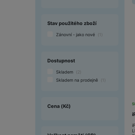
Smart
Stav použitého zboží
Ventilátory
Zánovní - jako nové
(
1
)
Počítače a notebooky
Herní zóna
Péče o zdraví a tělo
Dostupnost
Příslušenství
Skladem
(
2
)
Skladem na prodejně
(
1
)
Dárkové poukázky iSpace
Vrácené zboží
S
Cena
(Kč)
i
i
L