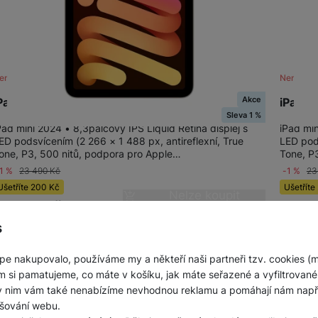
ení skladem
Není skl
Akce
Pad mini Wi-Fi 512GB - Starlight
iPad m
Sleva 1 %
Pad mini 2024 • 8,3palcový IPS Liquid Retina displej s
iPad min
ED podsvícením (2 266 × 1 488 px, antireflexní, True
LED pods
one, P3, 500 nitů, podpora pro Apple…
Tone, P
-1 %
23 490
Kč
-1 %
23
Ušetříte
200
Kč
Ušetříte
Nelze koupit
23 290
Kč
23 2
s
pe nakupovalo, používáme my a někteří naši partneři tzv. cookies (
m si pamatujeme, co máte v košíku, jak máte seřazené a vyfiltrované p
ky nim vám také nenabízíme nevhodnou reklamu a pomáhají nám napřík
šování webu.