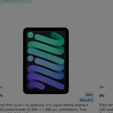
Tablety Doogee
Produkty
Tablety pro děti
kladem
Skladem
Akce
Pad mini Wi-Fi 256GB - Space Grey
iPad m
Sleva 6 %
Pad mini 2024 • 8,3palcový IPS Liquid Retina displej s
iPad min
ED podsvícením (2 266 × 1 488 px, antireflexní, True
LED pod