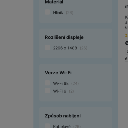
Materiál
i
Hliník
(
26
)
K
a
6
Z
Rozlišení displeje
2266 x 1488
(
26
)
6
Verze Wi-Fi
Wi-Fi 6E
(
24
)
Wi-Fi 6
(
2
)
Způsob nabíjení
Kabelové
(
26
)