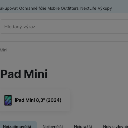
nakupovat
Ochranné fólie Mobile Outfitters
NextLife
Výkupy
Vyhledávání
Mini
Tablety Samsung
Samsung Galaxy Tab A
iPad Mini
Samsung Galaxy Tab S
ry
iPad Mini 8,3" (2024)
Tablety Lenovo
Nejzajímavější
Nejlevnější
Nejdražší
Nejvíc zlevn