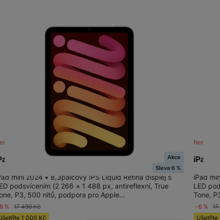
žíváme my nebo naši partneři, abychom vám mohli zobrazit vhodné
a stránkách třetích stran.
ení skladem
Není skl
Akce
Pad mini Wi-Fi 256GB - Starlight
iPad m
Sleva 6 %
Pad mini 2024 • 8,3palcový IPS Liquid Retina displej s
iPad min
ED podsvícením (2 266 × 1 488 px, antireflexní, True
LED pods
one, P3, 500 nitů, podpora pro Apple…
Tone, P
-6 %
17 490
Kč
-6 %
17
Ušetříte
1 000
Kč
Ušetříte