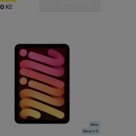
Nelze koupit
90
Kč
adem
Akce
ini Wi-Fi 128GB - Starlight
Sleva 3 %