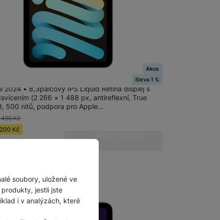
adem
Akce
ini Wi-Fi 512GB - Blue
Sleva 1 %
i 2024 • 8,3palcový IPS Liquid Retina displej s
vícením (2 266 × 1 488 px, antireflexní, True
3, 500 nitů, podpora pro Apple…
 490
Kč
200
Kč
Nelze koupit
90
Kč
malé soubory, uložené ve
rodukty, jestli jste
lad i v analýzách, které