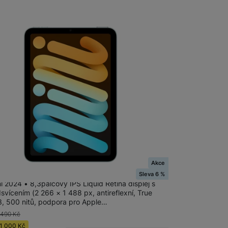
 obsahy nebo reklamy jak
adem
Akce
ini Wi-Fi 256GB - Blue
Sleva 6 %
i 2024 • 8,3palcový IPS Liquid Retina displej s
vícením (2 266 × 1 488 px, antireflexní, True
3, 500 nitů, podpora pro Apple…
 490
Kč
1 000
Kč