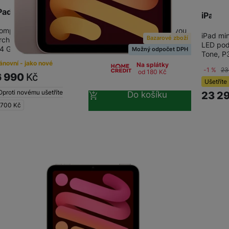
Pad mini Wi-Fi 64GB – Pink (2021)
iPad m
ompaktní a výkonný tablet • Čip A15 Bionic s 64bitovou
iPad min
Bazarové zboží
rchitekturou • 16jádrový Neural Engine • 5jádrové GPU •
LED pods
4 GB interní paměti • WiFi • 8,3"…
Možný odpočet DPH
Tone, P
ánovní - jako nové
Na splátky
-1 %
23
od 180
Kč
6 990
Kč
Ušetříte
Oproti novému ušetříte
Do košíku
23 2
 700
Kč