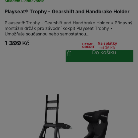
Skladem u dodavatele
Playseat® Trophy - Gearshift and Handbrake Holder
Playseat® Trophy - Gearshift and Handbrake Holder • Přídavný
montážní držák pro závodní kokpit Playseat Trophy •
Umožňuje současnou nebo samostatnou…
1 399
Kč
Na splátky
od 36
Kč
Do košíku