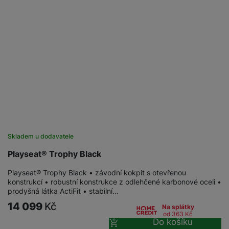
Skladem u dodavatele
Playseat® Trophy Black
Playseat® Trophy Black • závodní kokpit s otevřenou
konstrukcí • robustní konstrukce z odlehčené karbonové oceli •
prodyšná látka ActiFit • stabilní…
14 099
Kč
Na splátky
od 363
Kč
Do košíku