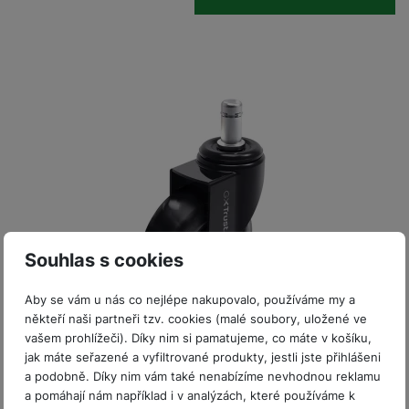
P
d
a
i
d
ří
n
m
č
i
s
i
ě
e
o
l
c
ť
u
e
o
H
š
P
v
e
e
P
o
é
r
n
ří
u
k
n
s
s
z
a
í
t
l
d
rt
p
v
u
r
y
ř
í
š
a
í
p
e
p
s
Souhlas s cookies
r
n
r
l
o
s
o
u
Aby se vám u nás co nejlépe nakupovalo, používáme my a
A
t
A
š
někteří naši partneři tzv. cookies (malé soubory, uložené ve
ir
v
ir
Skladem u dodavatele
e
vašem prohlížeči). Díky nim si pamatujeme, co máte v košíku,
P
í
p
n
TRUST GXT702 GEL CHAIR WHEELS
jak máte seřazené a vyfiltrované produkty, jestli jste přihlášeni
o
p
o
s
a podobně. Díky nim vám také nenabízíme nevhodnou reklamu
d
r
d
Trust GXT 702 Gel Chair Wheels • Sada 5 pojezdových koleček
t
a pomáhají nám například i v analýzách, které používáme k
s
o
s
pro herní a kancelářské židle navržená ve stylu „rollerblade“ pro