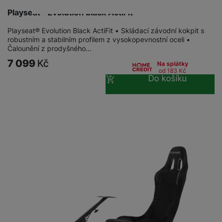
Playseat® Evolution black ActiFit
Playseat® Evolution Black ActiFit • Skládací závodní kokpit s
robustním a stabilním profilem z vysokopevnostní oceli •
Čalounění z prodyšného…
7 099
Kč
Na splátky
od 183
Kč
Do košíku