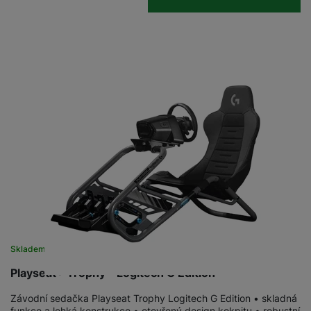
Skladem u dodavatele
Playseat® Trophy - Logitech G Edition
Závodní sedačka Playseat Trophy Logitech G Edition • skladná
funkce a lehká konstrukce • otevřený design kokpitu • robustní