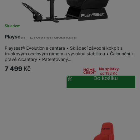
Skladem u dodavatele
Playseat® Evolution alcantara
Playseat® Evolution alcantara • Skládací závodní kokpit s
trubkovým ocelovým rámem a vysokou stabilitou • Čalounění z
pravé Alcantary • Patentovaný…
7 499
Kč
Na splátky
od 193
Kč
Do košíku