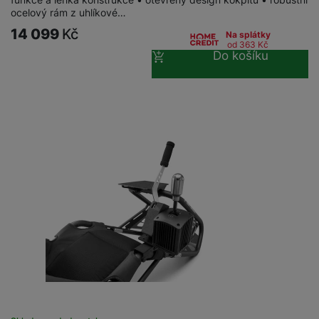
ocelový rám z uhlíkové…
14 099
Kč
Na splátky
od 363
Kč
Do košíku