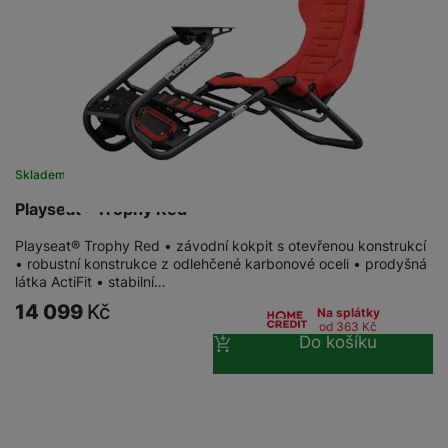
Skladem u dodavatele
Playseat® Trophy Red
Playseat® Trophy Red • závodní kokpit s otevřenou konstrukcí
• robustní konstrukce z odlehčené karbonové oceli • prodyšná
látka ActiFit • stabilní…
14 099
Kč
Na splátky
od 363
Kč
Do košíku