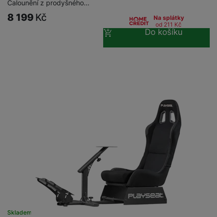
Čalounění z prodyšného…
8 199
Kč
Na splátky
od 211
Kč
Do košíku
Skladem u dodavatele