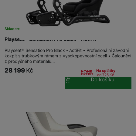
Skladem u dodavatele
Playseat® Sensation Pro Black - ActiFit
Playseat® Sensation Pro Black - ActiFit • Profesionální závodní
kokpit s trubkovým rámem z vysokopevnostní oceli • Čalounění
z prodyšného materiálu…
28 199
Kč
Na splátky
od 725
Kč
Do košíku