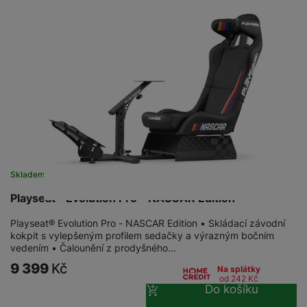
a
n
n
m
a
i
e
bí
c
r
je
e
y
ní
m
Skladem u dodavatele
Playseat® Evolution Pro - NASCAR Edition
Playseat® Evolution Pro - NASCAR Edition • Skládací závodní
kokpit s vylepšeným profilem sedačky a výrazným bočním
vedením • Čalounění z prodyšného…
9 399
Kč
Na splátky
od 242
Kč
Do košíku