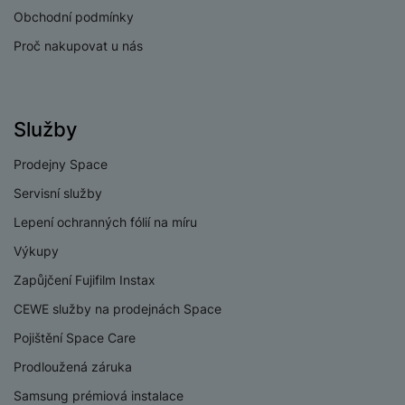
a
n
Obchodní podmínky
n
m
a
i
Proč nakupovat u nás
e
bí
c
r
je
e
y
ní
m
Služby
Prodejny Space
Servisní služby
Lepení ochranných fólií na míru
Výkupy
Zapůjčení Fujifilm Instax
CEWE služby na prodejnách Space
Pojištění Space Care
Prodloužená záruka
Samsung prémiová instalace