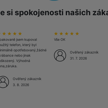
e si spokojenosti našich zák
žíváme my nebo naši partneři, abychom vám mohli zobrazit vhodné
a stránkách třetích stran.
odnoceni_zakazniku
00
%
hodnoceni_zakazniku
100
%
pakovaně jsem kupoval
Vše OK
užitý telefon, který byl
inimálně opotřebovaný,žádné
Ověřený zákazník
krábance nebo jinak
31. 7. 2026
oškozený. Výhodná
ena,záruka.
Ověřený zákazník
3. 8. 2026