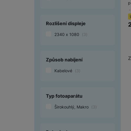
p
Rozlišení displeje
2340 x 1080
(
3
)
Z
Způsob nabíjení
Kabelové
(
3
)
Typ fotoaparátu
Širokouhlý, Makro
(
3
)