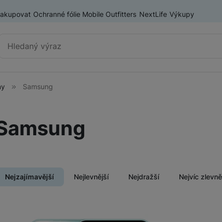
nakupovat
Ochranné fólie Mobile Outfitters
NextLife
Výkupy
Vyhledávání
ny
Samsung
Chytré telefony
iPhone
Samsung
Samsung
ry
OnePlus
Xiaomi
Nejzajímavější
Nejlevnější
Nejdražší
Nejvíc zlevn
Honor
Odolné mobilní telefony
Renewd iPhone
Produkty