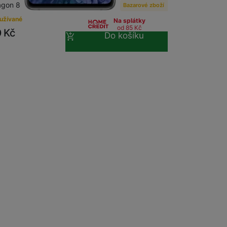
agon 865 ,…
Bazarové zboží
užívané
Na splátky
od 85
Kč
0
Kč
Do košíku