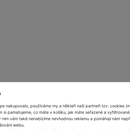
s
pe nakupovalo, používáme my a někteří naši partneři tzv. cookies (
m si pamatujeme, co máte v košíku, jak máte seřazené a vyfiltrované p
ky nim vám také nenabízíme nevhodnou reklamu a pomáhají nám napřík
šování webu.