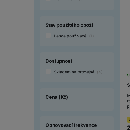
Smart
Ventilátory
Stav použitého zboží
Počítače a notebooky
Lehce používané
(
1
)
Herní zóna
Péče o zdraví a tělo
Dostupnost
Příslušenství
Skladem na prodejně
(
4
)
S
Dárkové poukázky iSpace
S
Vrácené zboží
M
Cena
(Kč)
r
p
Obnovovací frekvence