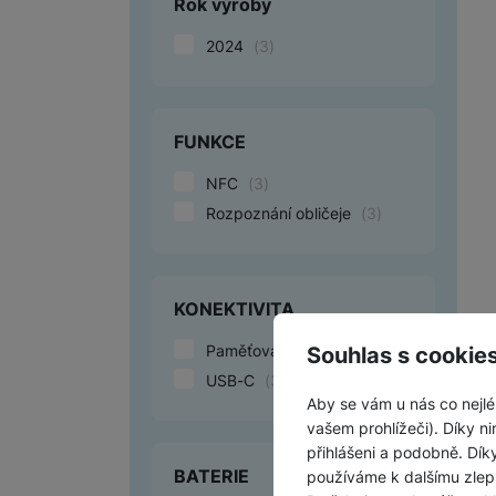
Rok výroby
2024
(
3
)
FUNKCE
NFC
(
3
)
Rozpoznání obličeje
(
3
)
KONEKTIVITA
Paměťová karta
(
3
)
Souhlas s cookie
USB-C
(
3
)
Aby se vám u nás co nejlé
vašem prohlížeči). Díky ni
přihlášeni a podobně. Dí
BATERIE
používáme k dalšímu zlep