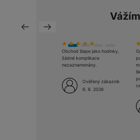
Vážím
Marketingové cookies pou
na našich stránkách, tak n
předchozí
následující
hodnoceni_zakazniku
100
%
h
1
Obchod šlape jako hodinky,
O
žádné komplikace
po
nezaznamenány.
m
š
p
Ověřený zákazník
c
6. 8. 2026