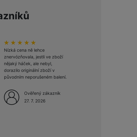
azníků
 obsahy nebo reklamy jak
hodnoceni_zakazniku
100
%
hodnoceni_zakazniku
100
%
Nízká cena ně lehce
Odporúčam
znervózňovala, jestli ve zboží
nějaký háček, ale nebyl,
Ověřený zákazník
dorazilo originální zboží v
27. 7. 2026
původním neporušeném balení.
Ověřený zákazník
27. 7. 2026