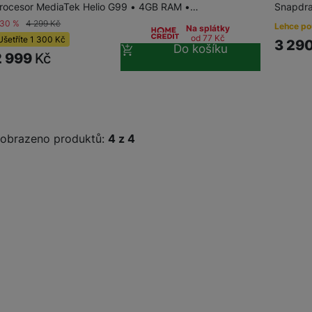
rocesor MediaTek Helio G99 • 4GB RAM •…
Snapdr
-30 %
4 299
Kč
Lehce po
Na splátky
od 77
Kč
Ušetříte
1 300
Kč
3 29
Do košíku
2 999
Kč
obrazeno produktů:
z
4