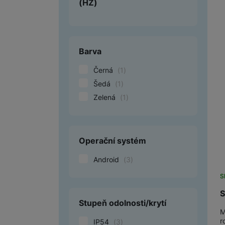
(HZ)
Barva
Černá
(
1
)
Šedá
(
1
)
Zelená
(
1
)
Operační systém
Android
(
3
)
S
S
Stupeň odolnosti/krytí
M
r
IP54
(
3
)