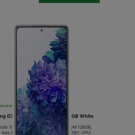
Stolní pevné linky
CUBE1
na prodejně
na 1 prodejně
g G781 Galaxy S20 FE 5G 128GB White
roid 10.0; 5G/LTE;NFC;RAM 6GB+ROM 128GB,
 max.1TB; Displej:6,5"FHD+,2400x1080; CPU: