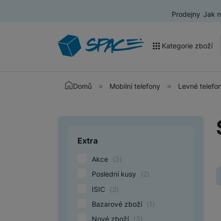
Prodejny
Jak 
Kategorie zboží
Akce a výprodej
Domů
Mobilní telefony
Levné telefo
Mobilní telefony
Nositelná elektronika
Extra
Upřesnit paramet
Televize
Akce
(
3
)
Audio
Poslední kusy
(
2
)
Domácí spotřebiče
ISIC
(
3
)
Tablety
Bazarové zboží
(
1
)
Nové zboží
(
3
)
Foto