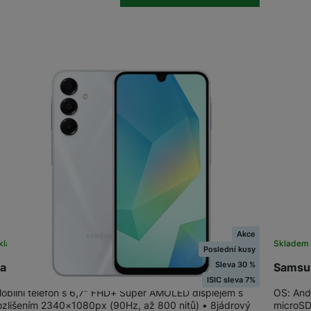
OPPO
POCO
OPPO
OSCAL
TCL
ZTE
Akce
kladem na prodejně
na 2 prodejnách
Skladem 
Poslední kusy
Sleva 30 %
amsung Galaxy A16 LTE 4+128GB Gray
Samsun
ISIC sleva 7%
obilní telefon s 6,7" FHD+ Super AMOLED displejem s
OS: And
ozlišením 2340×1080px (90Hz, až 800 nitů) • 8jádrový
microSD