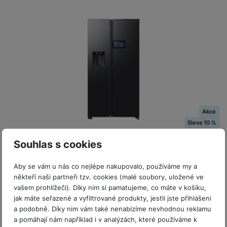
P
d
a
i
d
ří
n
m
č
i
s
i
ě
e
o
l
c
ť
u
e
o
H
š
P
v
e
e
P
o
é
r
n
ří
u
k
n
s
s
z
a
í
t
l
d
rt
p
v
u
r
Akce
y
ř
í
š
a
Sleva 10 %
í
p
e
p
s
Souhlas s cookies
r
n
r
l
Skladem
o
s
o
u
Aby se vám u nás co nejlépe nakupovalo, používáme my a
A
t
A
Americká chladnička Samsung RS90F64EEFEO
š
někteří naši partneři tzv. cookies (malé soubory, uložené ve
ir
v
ir
e
Americká chladnička • energetická třída E • kapacita 621 l (401
vašem prohlížeči). Díky nim si pamatujeme, co máte v košíku,
P
í
p
n
/ 220) • Mono Cooling • Metal Cooling • 9" LCD AI HOME
jak máte seřazené a vyfiltrované produkty, jestli jste přihlášeni
o
p
o
displej • automatické…
s
a podobně. Díky nim vám také nenabízíme nevhodnou reklamu
d
r
d
-10 %
38 590
Kč
t
a pomáhají nám například i v analýzách, které používáme k
Na splátky
s
o
s