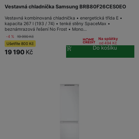
Vestavná chladnička Samsung BRB80F26CES0EO
Vestavná kombinovaná chladnička • energetická třída E •
kapacita 267 l (193 / 74) • tenké stěny SpaceMax •
beznámrazová řešení No Frost • Mono…
-4 %
19 990
Kč
Na splátky
od 494
Kč
Ušetříte
800
Kč
Do košíku
19 190
Kč