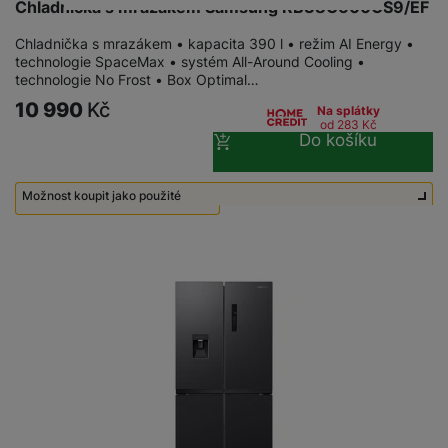
Chladnička s mrazákem Samsung RB38C600CS9/EF
Chladnička s mrazákem • kapacita 390 l • režim AI Energy •
technologie SpaceMax • systém All-Around Cooling •
technologie No Frost • Box Optimal…
10 990
Kč
Na splátky
od 283
Kč
Do košíku
Možnost koupit jako použité
Použité - Nepoužité
7 990
Kč