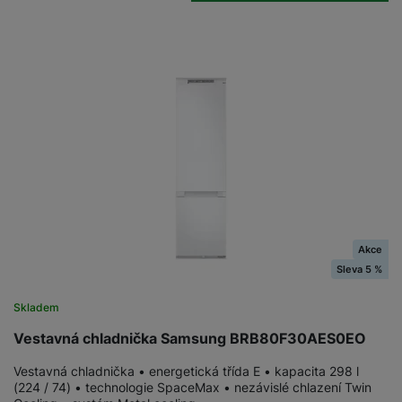
a
n
n
m
a
i
e
bí
c
r
je
e
y
ní
m
Akce
Sleva 5 %
Skladem
Vestavná chladnička Samsung BRB80F30AES0EO
Vestavná chladnička • energetická třída E • kapacita 298 l
(224 / 74) • technologie SpaceMax • nezávislé chlazení Twin