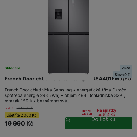
Akce
Skladem
Sleva 9 %
French Door chladnička Samsung RF48A401EM9/EO
French Door chladnička Samsung • energetická třída E (roční
spotřeba energie 298 kWh) • objem 488 l (chladnička 329 l,
mrazák 159 l) • beznámrazové…
-9 %
21 990
Kč
Na splátky
od 514
Kč
Ušetříte
2 000
Kč
Do košíku
19 990
Kč