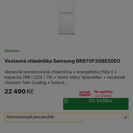
Skladem
Vestavná chladnička Samsung BRB70F30BES0EO
Vestavná kombinovaná chladnička • energetická třída E •
kapacita 298 l (224 / 74) • tenké stěny SpaceMax • nezávislé
chlazení Twin Cooling • funkce…
22 490
Kč
Na splátky
od 578
Kč
Do košíku
Možnost koupit jako použité
Použité - Zánovní - jako nové
14 490
Kč