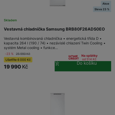
Akce
Sleva 23 %
Skladem
Vestavná chladnička Samsung BRB80F26ADS0EO
Vestavná kombinovaná chladnička • energetická třída D •
kapacita 264 l (190 / 74) • nezávislé chlazení Twin Cooling •
systém Metal cooling • funkce…
-23 %
25 990
Kč
Na splátky
od 514
Kč
Ušetříte
6 000
Kč
Do košíku
19 990
Kč