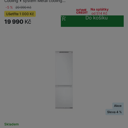
Cooling • systém Metal cooling…
-5 %
20 990
Kč
Na splátky
od 514
Kč
Ušetříte
1 000
Kč
Do košíku
19 990
Kč
Akce
Sleva 4 %
Skladem