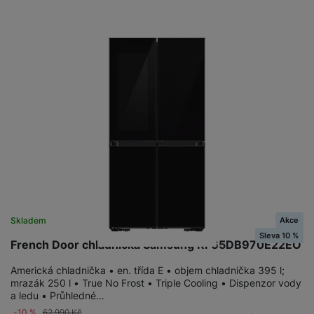
Akce
Skladem
Sleva 10 %
French Door chladnička Samsung RF65DB970E22EO
Americká chladnička • en. třída E • objem chladnička 395 l;
mrazák 250 l • True No Frost • Triple Cooling • Dispenzor vody
a ledu • Průhledné…
-10 %
62 990
Kč