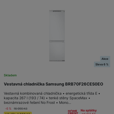
Akce
Sleva 6 %
Skladem
Vestavná chladnička Samsung BRB70F26CES0EO
Vestavná kombinovaná chladnička • energetická třída E •
kapacita 267 l (193 / 74) • tenké stěny SpaceMax •
beznámrazové řešení No Frost • Mono…
-6 %
16 990
Kč
Na splátky
od 411
Kč