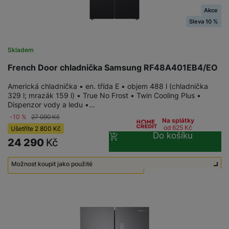
Akce
Sleva 10 %
Skladem
French Door chladnička Samsung RF48A401EB4/EO
Americká chladnička • en. třída E • objem 488 l (chladnička
329 l; mrazák 159 l) • True No Frost • Twin Cooling Plus •
Dispenzor vody a ledu •…
-10 %
27 090
Kč
Na splátky
od 625
Kč
Ušetříte
2 800
Kč
Do košíku
24 290
Kč
Možnost koupit jako použité
Použité - Zánovní - jako nové
18 490
Kč