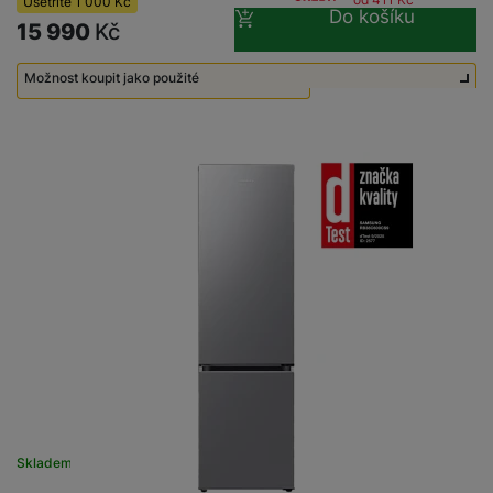
Ušetříte
1 000
Kč
Do košíku
15 990
Kč
Možnost koupit jako použité
Použité - Zánovní - jako nové
12 990
Kč
Skladem