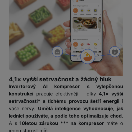
P
d
a
i
d
ří
n
m
č
i
s
i
ě
e
o
l
c
ť
u
e
o
H
š
P
v
e
e
P
o
é
r
n
ří
u
k
n
s
s
z
a
í
t
l
d
rt
p
v
u
r
y
ř
í
š
a
í
p
e
p
4,1× vyšší setrvačnost a žádný hluk
s
r
n
r
I
nvertorový AI kompresor s vylepšenou
l
o
s
o
konstrukcí
pracuje efektivněji – díky
4,1× vyšší
u
A
t
A
setrvačnosti* a tichému provozu šetří energii
i
š
ir
v
ir
e
vaše nervy.
Umělá inteligence vyhodnocuje, jak
P
í
p
n
lednici používáte, a podle toho optimalizuje chod.
o
p
o
s
A s
10letou zárukou *** na kompresor
máte o
d
r
d
t
s
o
s
jednu starost míň.