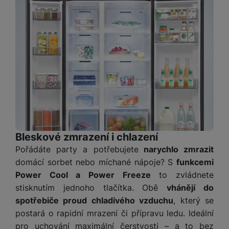
t
e
r
y
a
y
v
a
bí
K
í
F
c
je
P
a
p
il
k
č
ří
b
r
t
p
k
s
e
o
r
a
y
l
l
c
y
d
k
u
y
h
y
c
š
K
a
y
h
e
r
r
t
S
y
n
y
e
r
o
tr
s
t
d
é
ft
ý
t
k
Bleskové zmrazení i chlazení
u
h
w
m
v
y
k
o
Pořádáte party a potřebujete
narychlo zmrazit
a
h
í
c
d
r
domácí sorbet nebo míchané nápoje? S
funkcemi
o
p
A
e
i
e
Power Cool a Power Freeze
to zvládnete
di
r
d
n
n
o
stisknutím jednoho tlačítka. Obě
vhánějí do
a
D
k
H
k
i
p
spotřebiče proud chladivého vzduchu
, který se
i
y
U
á
P
t
s
postará o rapidní mrazení či přípravu ledu. Ideální
B
m
h
é
k
P
pro uchování maximální čerstvosti – a to bez