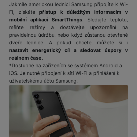
y
r
t
c
Jakmile americkou lednici Samsung připojíte k Wi-
n
t
d
á
r
m
t
o
v
k
i
ř
Fi, získáte
přístup k důležitým informacím v
O
in
s
a
o
k
m
í
y
c
e
u
k
kl
š
mobilní aplikaci SmartThings
. Sledujte teplotu,
ni
a
o
k
e
b
t
y
a
n
t
měňte režimy a dostávejte upozornění na
bi
f
i
d
p
y
o
pravidelnou údržbu, nebo když zůstanou otevřené
ln
o
č
o
r
a
r
í
dveře lednice. A pokud chcete, můžete si i
t
e
o
o
b
y
t
o
nastavit energetický cíl a sledovat úspory v
r
t
a
el
a
L
reálném čase.
S
o
a
t
e
p
e
m
*Dostupné na zařízeních se systémem Android a
v
b
o
f
a
d
a
é
le
h
iOS. Je nutné připojení k síti Wi-Fi a přihlášení k
o
r
n
rt
k
t
y
uživatelskému účtu Samsung.
n
á
i
a
y
n
y
t
P
c
m
a
ů
ř
e
D
e
n
m
í
r
r
o
P
s
ž
y
t
N
r
l
á
S
e
a
a
u
D
k
t
b
b
č
š
a
y
a
o
í
k