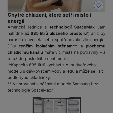
e
l
a
ti
o
j
y
n
e
s
v
k
e
a
s
k
t
y
y
Chytré chlazení, které šetří místo i
č
s
t
o
o
energii
k
u
B
v
h
j
R
y
š
Americká lednice s
technologií SpaceMax
vám
l
í
l
a
o
i
e
nabídne
až 635 litrů úložného prostoru
*, aniž by
e
n
u
F
č
s
N
narostla navenek nebo spotřebovala víc energie.
d
y
t
P
ól
k
k
a
y
p
e
ří
Díky
tenčím izolačním stěnám** a plochému
ie
y
y
b
r
r
sl
chladicímu kanálu
máte víc místa na potraviny – a
M
D
íj
o
y
u
o
V
to až do posledního centimetru.
F
ig
e
t
š
bi
y
o
"*Kapacita 635 litrů vychází z dvoudveřového
it
K
č
a
e
le
s
t
modelu s dávkovačem vody a ledu a může se lišit
ál
l
k
b
n
O
a
o
ní
á
y
podle typu chladničky.
l
st
u
v
p
f
v
d
** Ve srovnání s běžnými modely Samsung bez
e
ví
tf
a
o
o
e
o
t
technologie SpaceMax."
p
it
č
u
t
s
a
y
r
t
e
z
o
n
u
o
e
d
r
Kl
i
t
m
rs
r
á
á
c
a
o