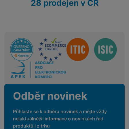
28 prodejen v ČR
a
n
KONSTRUKCE
n
m
a
i
e
bí
Materiál
Kov
c
r
je
e
y
ní
m
Sdružení
BALENÍ
Hmotnost balení
120 kg
Délka balení
78,6 CM
Šířka balení
98 CM
Odběr novinek
Výška balení
190,7 CM
Přihlaste se k odběru novinek a mějte vždy
nejaktuálnější informace o novinkách řad
produktů i z trhu
LEGISLATIVNÍ POŽADAVKY