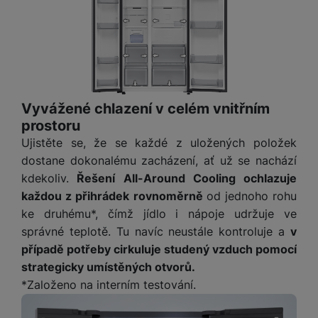
a
m
v
e
P
bi
a
B
e
e
ř
ln
M
b
e
č
s
í
í
y
a
z
k
ni
s
t
ši
t
d
y
c
l
el
a
o
r
e
u
e
p
h
á
k
š
Vyvážené chlazení v celém vnitřním
f
o
y
t
t
e
o
prostoru
dl
o
a
n
n
S
Ujistěte se, že se každé z uložených položek
o
v
bl
s
y
l
ž
é
dostane dokonalému zacházení, ať už se nachází
e
t
u
k
n
kdekoliv.
Řešení All-Around Cooling ochlazuje
t
P
v
n
y
a
ů
každou z přihrádek rovnoměrně
od jednoho rohu
ří
í
e
p
b
m
s
ke druhému*, čímž jídlo i nápoje udržuje ve
p
č
o
íj
l
r
správné teplotě. Tu navíc neustále kontroluje a
v
n
S
d
e
u
o
případě potřeby cirkuluje studený vzduch pomocí
í
I
m
č
š
A
c
strategicky umístěných otvorů.
M
y
k
e
p
l
*Založeno na interním testování.
k
š
y
n
p
o
a
s
l
T
n
N
rt