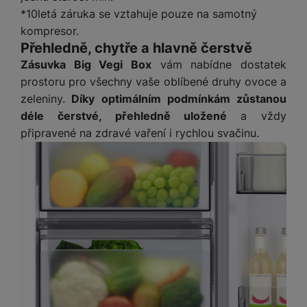
v
p
*10letá záruka se vztahuje pouze na samotný
í
r
kompresor.
a
P
Přehledně, chytře a hlavně čerstvě
H
č
ř
Zásuvka Big Vegi Box
vám nabídne dostatek
e
k
í
prostoru pro všechny vaše oblíbené druhy ovoce a
r
y
s
ní
zeleniny.
Díky optimálním podmínkám zůstanou
a
l
m
déle čerstvé, přehledně uložené
a vždy
s
u
o
u
připravené na zdravé vaření i rychlou svačinu.
š
ni
š
e
t
i
n
o
č
s
r
k
t
y
y
v
í
H
P
p
e
ří
r
r
sl
o
n
u
t
í
š
e
o