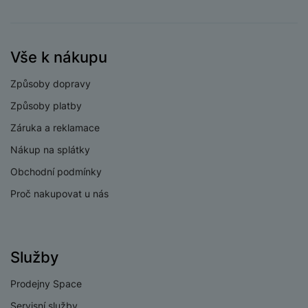
Město výrobce
Praha
Číslo popisné
2323/14
dovozce
Vše k nákupu
Číslo popisné
2323/14
výrobce
Způsoby dopravy
Země dovozce
Česká Republika
Způsoby platby
Záruka a reklamace
Email dovozce
info@samsung.com
Nákup na splátky
Obchodní podmínky
Proč nakupovat u nás
Služby
Prodejny Space
Servisní služby