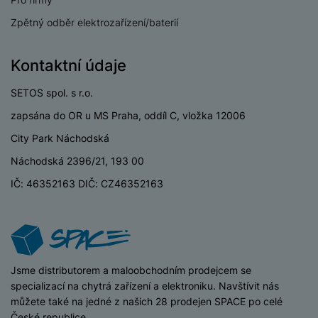
Zpětný odběr elektrozařízení/baterií
Kontaktní údaje
SETOS spol. s r.o.
zapsána do OR u MS Praha, oddíl C, vložka 12006
City Park Náchodská
Náchodská 2396/21, 193 00
IČ: 46352163 DIČ: CZ46352163
iSpace
Jsme distributorem a maloobchodním prodejcem se
specializací na chytrá zařízení a elektroniku. Navštívit nás
můžete také na jedné z našich 28 prodejen SPACE po celé
České republice