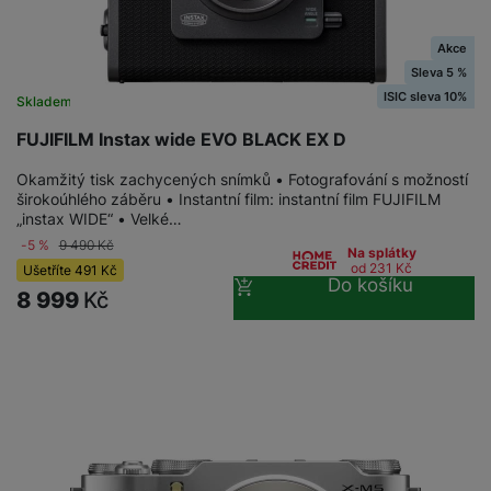
Akce
Sleva 5 %
ISIC sleva 10%
Skladem
FUJIFILM Instax wide EVO BLACK EX D
Okamžitý tisk zachycených snímků • Fotografování s možností
širokoúhlého záběru • Instantní film: instantní film FUJIFILM
„instax WIDE“ • Velké…
-5 %
9 490
Kč
Na splátky
od 231
Kč
Ušetříte
491
Kč
Do košíku
8 999
Kč