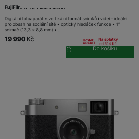
FujiFilm X-HF1 Dark silver
Digitální fotoaparát • vertikální formát snímků i videí - ideální
pro obsah na sociální sítě • optický hledáček funkce • 1″
snímač (13,3 × 8,8 mm) •…
19 990
Kč
Na splátky
od 514
Kč
Do košíku