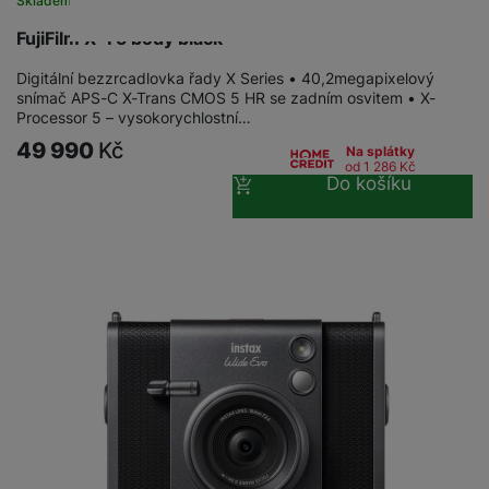
Skladem
FujiFilm X-T5 body black
Digitální bezzrcadlovka řady X Series • 40,2megapixelový
snímač APS-C X-Trans CMOS 5 HR se zadním osvitem • X-
Processor 5 – vysokorychlostní…
49 990
Kč
Na splátky
od 1 286
Kč
Do košíku