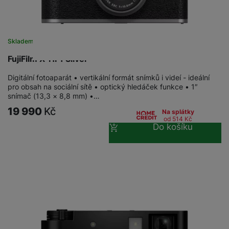
Skladem
FujiFilm X-HF1 Silver
Digitální fotoaparát • vertikální formát snímků i videí - ideální
pro obsah na sociální sítě • optický hledáček funkce • 1″
snímač (13,3 × 8,8 mm) •…
19 990
Kč
Na splátky
od 514
Kč
Do košíku