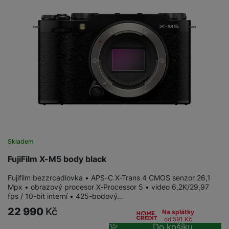
Skladem
FujiFilm X-M5 body black
Fujifilm bezzrcadlovka • APS-C X-Trans 4 CMOS senzor 26,1
Mpx • obrazový procesor X-Processor 5 • video 6,2K/29,97
fps / 10-bit interní • 425-bodový…
22 990
Kč
Na splátky
od 591
Kč
Do košíku