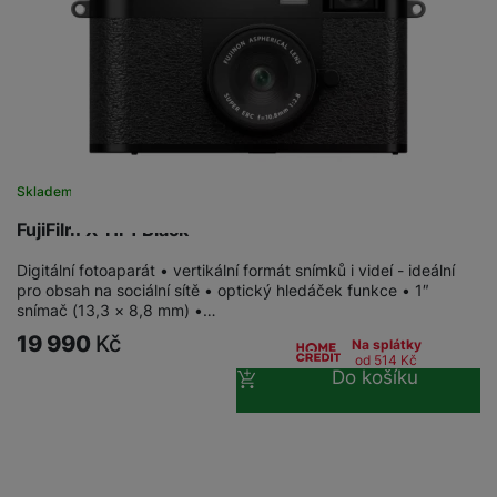
Skladem
FujiFilm X-HF1 Black
Digitální fotoaparát • vertikální formát snímků i videí - ideální
pro obsah na sociální sítě • optický hledáček funkce • 1″
snímač (13,3 × 8,8 mm) •…
19 990
Kč
Na splátky
od 514
Kč
Do košíku