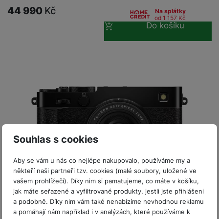
P
d
a
i
d
44 990
Kč
ří
Na splátky
n
m
č
od 1 157
Kč
i
s
i
Do košíku
ě
e
o
l
c
ť
u
e
o
H
š
P
v
e
e
P
o
é
r
n
ří
u
k
n
s
s
z
a
í
t
l
d
rt
p
v
u
r
y
ř
í
š
a
í
p
e
p
s
Souhlas s cookies
r
n
r
l
o
s
o
u
Aby se vám u nás co nejlépe nakupovalo, používáme my a
A
t
A
š
někteří naši partneři tzv. cookies (malé soubory, uložené ve
ir
v
ir
e
vašem prohlížeči). Díky nim si pamatujeme, co máte v košíku,
P
í
p
n
jak máte seřazené a vyfiltrované produkty, jestli jste přihlášeni
o
p
o
s
a podobně. Díky nim vám také nenabízíme nevhodnou reklamu
d
r
d
Skladem
t
a pomáhají nám například i v analýzách, které používáme k
s
o
s