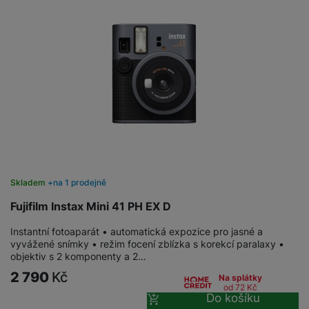
Skladem
na 1 prodejně
Fujifilm Instax Mini 41 PH EX D
Instantní fotoaparát • automatická expozice pro jasné a
vyvážené snímky • režim focení zblízka s korekcí paralaxy •
objektiv s 2 komponenty a 2…
2 790
Kč
Na splátky
od 72
Kč
Do košíku