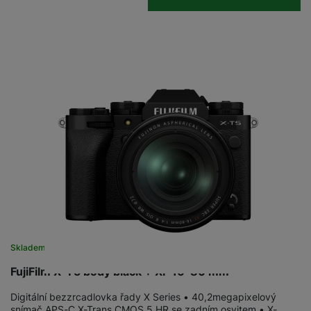
Skladem
FujiFilm X-T5 body black + XF 16-80 mm
Digitální bezzrcadlovka řady X Series • 40,2megapixelový
snímač APS-C X-Trans CMOS 5 HR se zadním osvitem • X-