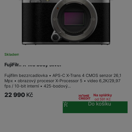
Skladem
FujiFilm X-M5 body silver
Fujifilm bezzrcadlovka • APS-C X-Trans 4 CMOS senzor 26,1
Mpx • obrazový procesor X-Processor 5 • video 6,2K/29,97
fps / 10-bit interní • 425-bodový…
22 990
Kč
Na splátky
od 591
Kč
Do košíku