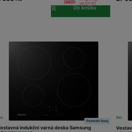
od 231
Kč
Do košíku
kladem
Skladem
Poslední kusy
estavná indukční varná deska Samsung
Vestav