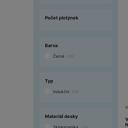
H
P
Počet plotýnek
i
p
O
d
Barva
S
N
Černá
(
16
)
Typ
Indukční
(
15
)
S
Materiál desky
V
Sklokeramika
(
14
)