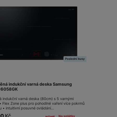
 obsahy nebo reklamy jak
Poslední kusy
ěná indukční varná deska Samsung
C6058GK
á indukční varná deska (80cm) s 5 varnými
• Flex Zone plus pro pohodlné vaření více pokrmů
 • intuitivní posuvné ovládání…
90
Kč
Na splátky