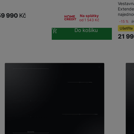
Vestavn
Extende
najedno
59 990
Kč
Na splátky
od 1 543
Kč
-15 %
2
Ušetříte
Do košíku
21 9