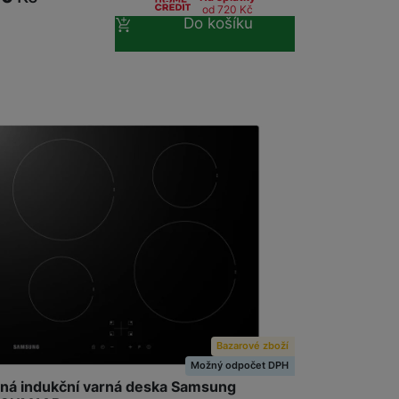
od 720
Kč
Do košíku
Bazarové zboží
Možný odpočet DPH
ná indukční varná deska Samsung