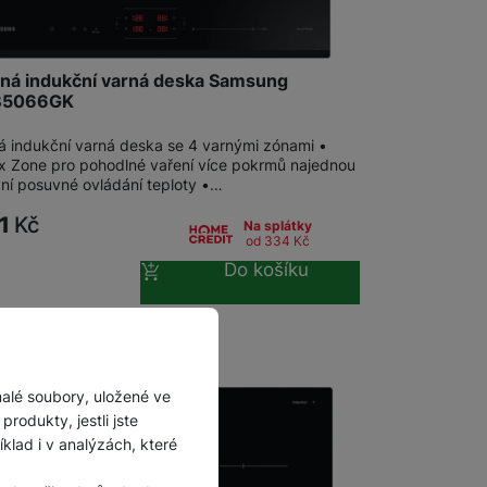
ná indukční varná deska Samsung
B5066GK
á indukční varná deska se 4 varnými zónami •
ex Zone pro pohodlné vaření více pokrmů najednou
ivní posuvné ovládání teploty •…
91
Kč
Na splátky
od 334
Kč
Do košíku
malé soubory, uložené ve
rodukty, jestli jste
lad i v analýzách, které