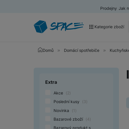
Prodejny
Jak 
Kategorie zboží
Akce a výprodej
Domů
Domácí spotřebiče
Kuchyňské
Mobilní telefony
Nositelná elektronika
Extra
Upřesnit paramet
Televize
I
Akce
(
2
)
Audio
ú
Poslední kusy
(
3
)
p
Domácí spotřebiče
Novinka
(
1
)
m
Tablety
Bazarové zboží
(
4
)
Bazarový produkt s
Foto