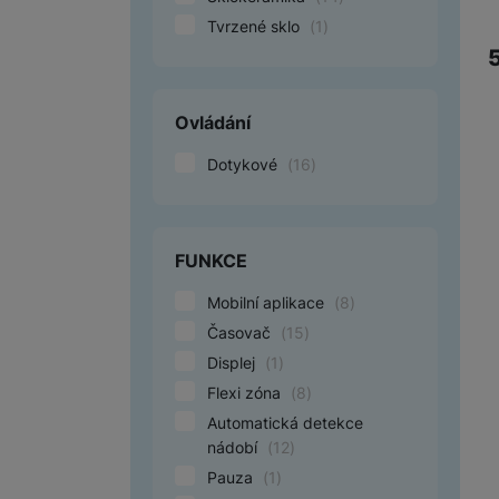
Tvrzené sklo
(
1
)
Ovládání
Dotykové
(
16
)
FUNKCE
Mobilní aplikace
(
8
)
Časovač
(
15
)
Displej
(
1
)
Flexi zóna
(
8
)
Automatická detekce
nádobí
(
12
)
Pauza
(
1
)