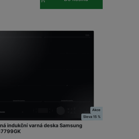
ě by se měla pohybovat kolem 6 000 W.
adně.
Tento parametr ovlivní, kolik toho na
likostí nádobí, které k vaření budete moci
rat si můžete buď tlačítka, nebo dotykový
stanete zvukovou odezvu na stisknut
 funkce
, které indukční varná deska má.
ychlý ohřev vody
.
Akce
Sleva 15 %
ná indukční varná deska Samsung
B7799GK