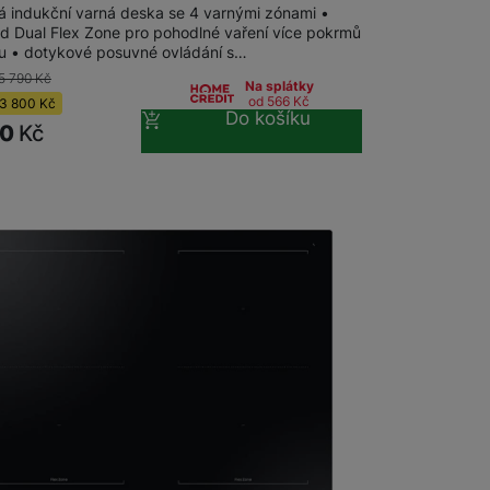
á indukční varná deska se 4 varnými zónami •
d Dual Flex Zone pro pohodlné vaření více pokrmů
u • dotykové posuvné ovládání s…
5 790
Kč
Na splátky
od 566
Kč
3 800
Kč
Do košíku
90
Kč