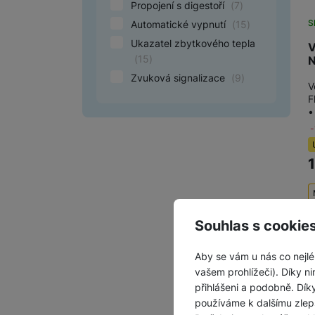
Propojení s digestoří
(
7
)
S
Automatické vypnutí
(
15
)
Ukazatel zbytkového tepla
V
(
15
)
Zvuková signalizace
(
9
)
V
F
•
Souhlas s cookie
Aby se vám u nás co nejlé
vašem prohlížeči). Díky ni
přihlášeni a podobně. Dí
používáme k dalšímu zlep