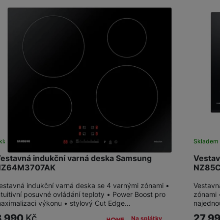
žíváme my nebo naši partneři, abychom vám mohli zobrazit vhodné
a stránkách třetích stran.
kladem
Skladem
estavná indukční varná deska Samsung
Vestav
NZ64M3707AK
NZ85
estavná indukční varná deska se 4 varnými zónami •
Vestavn
ntuitivní posuvné ovládání teploty • Power Boost pro
zónami 
aximalizaci výkonu • stylový Cut Edge…
najednou
8 990
Kč
27 9
Na splátky