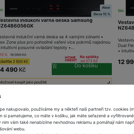
Akce
kladem
Skladem
Sleva 15 %
estavná indukční varná deska Samsung
Vestav
NZ64B6056GK
NZ64
estavná indukční varná deska se 4 varnými zónami •
Vestavn
lex Zone plus pro pohodlné vaření více pokrmů najednou
Dual Fl
 intuitivní posuvné ovládání teploty •…
• intuit
-15 %
16 990
Kč
Na splátky
12 9
od 373
Kč
Ušetříte
2 500
Kč
Do košíku
14 490
Kč
Možnost koupit jako použité
Použité - Zánovní - jako nové
9 990
Kč
s
pe nakupovalo, používáme my a někteří naši partneři tzv. cookies (
m si pamatujeme, co máte v košíku, jak máte seřazené a vyfiltrované p
ky nim vám také nenabízíme nevhodnou reklamu a pomáhají nám napřík
šování webu.