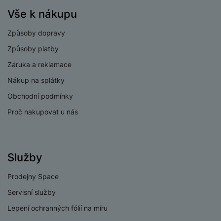
v
p
Vše k nákupu
í
r
a
P
Způsoby dopravy
H
č
ř
e
Způsoby platby
k
í
r
y
s
Záruka a reklamace
ní
a
l
m
Nákup na splátky
s
u
o
u
Obchodní podmínky
š
ni
š
e
Proč nakupovat u nás
t
i
n
o
č
s
r
k
t
y
y
v
Služby
í
H
P
p
e
Prodejny Space
ří
r
r
sl
Servisní služby
o
n
u
t
í
Lepení ochranných fólií na míru
š
e
o