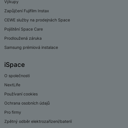
e
Výkupy
l
v
n
e
Zapůjčení Fujifilm Instax
l
st
v
a
ví
CEWE služby na prodejnách Space
i
d
k
z
Pojištění Space Care
a
v
e
č
y
Prodloužená záruka
e
s
P
Samsung prémiová instalace
D
a
o
H
á
v
w
e
l
a
iSpace
e
r
k
č
r
n
o
ů
O společnosti
b
í
v
m
a
sl
NextLife
é
n
u
o
Používaní cookies
k
c
v
y
Ochrana osobních údajů
h
l
á
a
Pro firmy
P
t
B
d
a
Zpětný odběr elektrozařízení/baterií
k
e
a
m