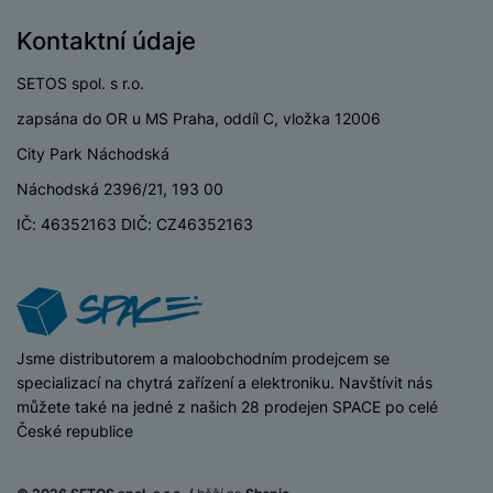
a
z
č
ě
d
e
Kontaktní údaje
ť
H
r
o
e
D
á
SETOS spol. s r.o.
v
r
r
t
é
n
zapsána do OR u MS Praha, oddíl C, vložka 12006
ž
o
k
í
á
v
City Park Náchodská
a
a
k
é
r
Náchodská 2396/21, 193 00
p
y
p
t
o
p
o
IČ: 46352163 DIČ: CZ46352163
y
č
r
w
ít
o
e
S
a
M
t
r
t
č
ic
e
b
y
o
r
l
a
l
iSpace
Jsme distributorem a maloobchodním prodejcem se
v
o
e
n
u
specializací na chytrá zařízení a elektroniku. Navštívit nás
é
S
v
k
s
můžete také na jedné z našich 28 prodejen SPACE po celé
ž
D
i
y
y
České republice
i
H
z
d
P
C
M
e
l
o
ul