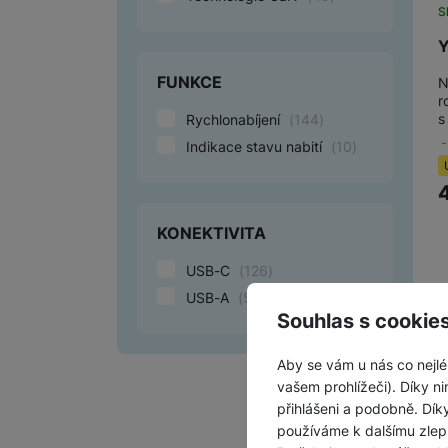
S
Y
FUNKCE
N
r
s
Rychlonabíjení
(
144
)
Indikace stavu nabití
(
10
)
KONEKTIVITA
USB-C
(
126
)
USB-A
(
57
)
Souhlas s cookie
Aby se vám u nás co nejlé
vašem prohlížeči). Díky ni
přihlášeni a podobně. Dí
používáme k dalšímu zlep