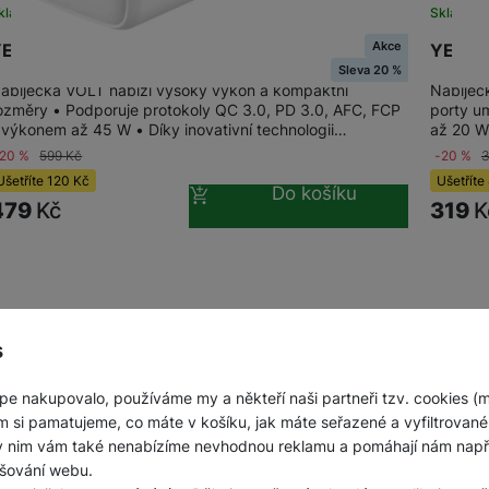
kladem
Skladem
Jednorázové baterie
Akce
ENKEE YAC G45 VOLT Nabíječka USB C 45W
YENKE
Sleva 20 %
abíječka VOLT nabízí vysoký výkon a kompaktní
Nabíječ
ozměry • Podporuje protokoly QC 3.0, PD 3.0, AFC, FCP
porty u
 výkonem až 45 W • Díky inovativní technologii…
až 20 W
-20 %
599
Kč
-20 %
Ušetříte
120
Kč
Ušetříte
Do košíku
479
Kč
319
K
s
pe nakupovalo, používáme my a někteří naši partneři tzv. cookies (
m si pamatujeme, co máte v košíku, jak máte seřazené a vyfiltrované p
ky nim vám také nenabízíme nevhodnou reklamu a pomáhají nám napřík
šování webu.