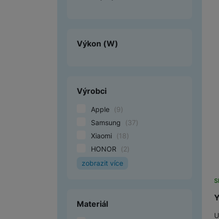
Výkon
(W)
Výrobci
Apple
(
9
)
Samsung
(
37
)
Xiaomi
(
18
)
HONOR
(
2
)
zobrazit více
70mai
(
1
)
S
Aligator
(
3
)
Y
Epico
(
11
)
Materiál
Fixed
(
15
)
U