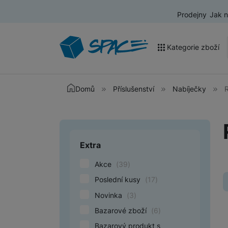
Prodejny
Jak 
Kategorie zboží
Akce a výprodej
Domů
Příslušenství
Nabíječky
Mobilní telefony
Nositelná elektronika
Extra
Upřesnit paramet
Televize
Akce
(
39
)
Audio
Poslední kusy
(
17
)
Domácí spotřebiče
Novinka
(
3
)
Tablety
Bazarové zboží
(
6
)
Bazarový produkt s
Foto