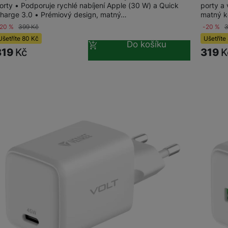
orty • Podporuje rychlé nabíjení Apple (30 W) a Quick
porty a
harge 3.0 • Prémiový design, matný…
matný k
Herní ovladače
-20 %
399
Kč
-20 %
Ušetříte
80
Kč
Ušetříte
Do košíku
Herní klávesnice
Herní sluchátka
319
Kč
319
K
Herní a počítačové židle
Powerbanky
Bezdrátové powerbanky
Herní myši
Powerbanky pro dvě a více zařízení
Herní a počítačové stoly
Powerbanky s rychlonabíjením
Stylusy