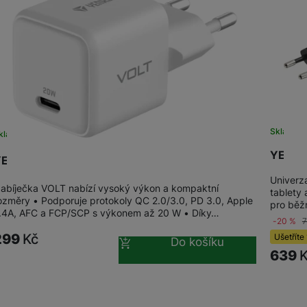
žíváme my nebo naši partneři, abychom vám mohli zobrazit vhodné
a stránkách třetích stran.
Skladem
kladem
YENKE
ENKEE YAC G20 VOLT Nabíječka USB C 20W
Univerz
abíječka VOLT nabízí vysoký výkon a kompaktní
tablety
ozměry • Podporuje protokoly QC 2.0/3.0, PD 3.0, Apple
pro běž
.4A, AFC a FCP/SCP s výkonem až 20 W • Díky…
-20 %
299
Kč
Ušetříte
Do košíku
639