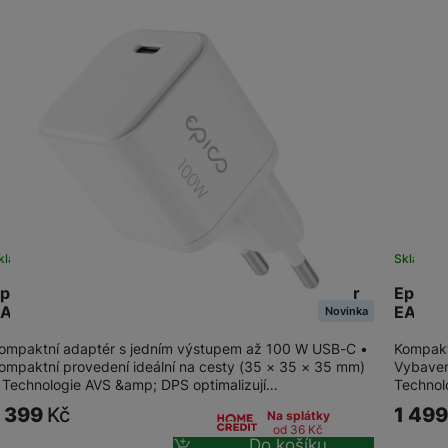
SIM karty
Držáky a stojany pro tablety
Klávesnice k tabletům
Příslušenství k
Stativy
fotoaparátům
Blesky
Mikrofony
Fotopouzdra a batohy
kladem na prodejně
na 1 prodejně
Skladem
Sluneční clony
pico UltraBoost Micro AVS GaN 100W adaptér
Epico 
Fólie Mobile Outfitters
A100b
EA100
Novinka
Filtry
ompaktní adaptér s jedním výstupem až 100 W USB-C •
Kompakt
ompaktní provedení ideální na cesty (35 × 35 × 35 mm)
Vybaven
 Technologie AVS &amp; DPS optimalizují…
Technol
Krytky
1 399
Kč
1 49
Na splátky
od 36
Kč
Do košíku