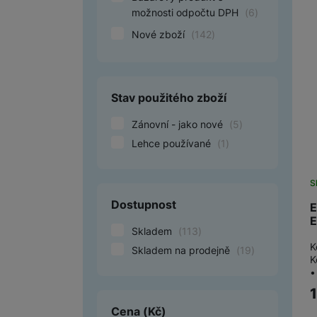
možnosti odpočtu DPH
(
6
)
Smart
Nové zboží
(
142
)
Ventilátory
Počítače a notebooky
Stav použitého zboží
Herní zóna
Zánovní - jako nové
(
5
)
Péče o zdraví a tělo
Lehce používané
(
1
)
Příslušenství
S
Dárkové poukázky iSpace
Dostupnost
E
E
Vrácené zboží
Skladem
(
113
)
K
Skladem na prodejně
(
19
)
K
•
Cena
(Kč)