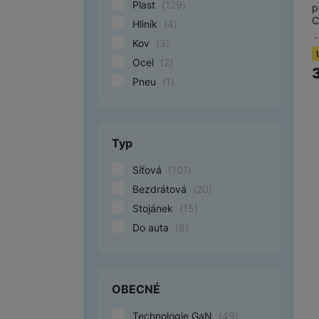
Plast
(
129
)
p
INFINIX
(
1
)
C
Hliník
(
4
)
Motorola
(
3
)
Kov
(
3
)
OBAL:ME
(
8
)
Ocel
(
2
)
OnePlus
(
2
)
Pneu
(
1
)
OPPO
(
3
)
Swissten
(
12
)
Vivo
(
3
)
Typ
Yenkee
(
11
)
Síťová
(
101
)
Bezdrátová
(
20
)
Stojánek
(
15
)
Do auta
(
8
)
OBECNÉ
Technologie GaN
(
49
)