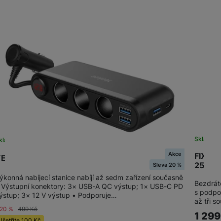
Skladem 
kladem
Akce
FIXED 
ENKEE YAC 470 Nabíjecí adaptér do auta
25W+
Sleva 20 %
ýkonná nabíjecí stanice nabíjí až sedm zařízení současně
Bezdrát
 Výstupní konektory: 3× USB-A QC výstup; 1× USB-C PD
s podpor
ýstup; 3× 12 V výstup • Podporuje…
až tři 
-20 %
499
Kč
1 29
Ušetříte
100
Kč