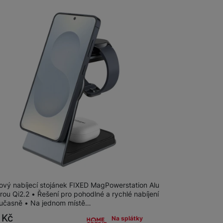
na prodejně
na 4 prodejnách
MagPowerstation Alu pro Samsung
5W+2W,Gr
ový nabíjecí stojánek FIXED MagPowerstation Alu
ou Qi2.2 • Řešení pro pohodlné a rychlé nabíjení
současně • Na jednom místě…
9
Kč
Na splátky