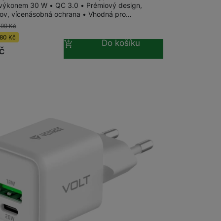
 výkonem 30 W • QC 3.0 • Prémiový design,
ov, vícenásobná ochrana • Vhodná pro…
Držáky pro televize
399
Kč
80
Kč
Do košíku
Audio-video kabely
Rámečky pro Frame TV
č
Paměťové karty
MicroSDHC
MicroSDXC
Multimédia