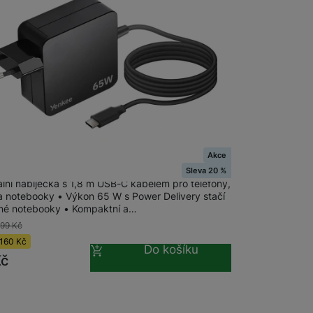
 obsahy nebo reklamy jak
Akce
E YAU C65 Nabíječka USB C 65W
Sleva 20 %
ální nabíječka s 1,8 m USB-C kabelem pro telefony,
 a notebooky • Výkon 65 W s Power Delivery stačí
né notebooky • Kompaktní a…
799
Kč
160
Kč
Do košíku
Kč