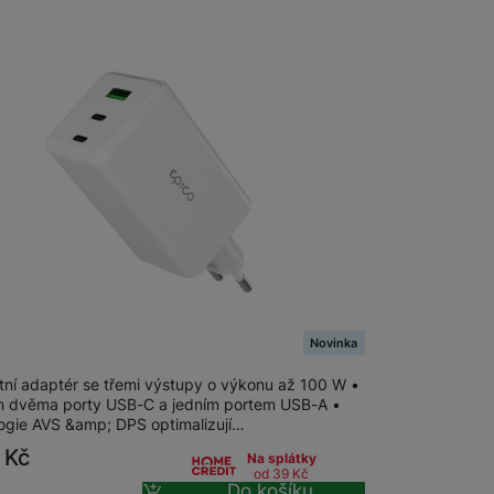
Software
Klávesnice
Myši a podložky pod myš
Nabíječky
Nabíječky do auta
Trackpady
Bezdrátové nabíječky
Nabíjecí stojánky
Nabíječky k chytrým hodinkám
Rychlonabíječky
UltraBoost GaN 100W síťový adaptér
Příslušenství pro Apple
Novinka
Příslušenství pro iPhone
Síťové nabíječky (230 V)
ní adaptér se třemi výstupy o výkonu až 100 W •
 dvěma porty USB-C a jedním portem USB-A •
Příslušenství pro iPad
ogie AVS &amp; DPS optimalizují…
9
Kč
Na splátky
Příslušenství pro AirPods
Příslušenství pro Apple Watch
od 39
Kč
Do košíku