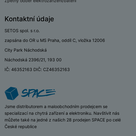
Zpětný odběr elektrozařízení/baterií
a
m
v
e
P
bi
a
B
e
e
ř
ln
M
b
e
č
s
Kontaktní údaje
í
í
y
a
z
k
ni
s
t
ši
t
d
y
c
SETOS spol. s r.o.
l
el
a
o
r
e
u
e
zapsána do OR u MS Praha, oddíl C, vložka 12006
p
h
á
k
š
f
o
y
t
t
City Park Náchodská
e
o
dl
o
a
n
n
S
Náchodská 2396/21, 193 00
o
v
bl
s
y
l
ž
é
IČ: 46352163 DIČ: CZ46352163
e
t
u
k
n
t
P
v
n
y
a
ů
ří
í
e
p
b
m
s
p
č
o
íj
l
r
n
S
d
e
u
o
í
iSpace
Jsme distributorem a maloobchodním prodejcem se
I
m
č
š
A
c
specializací na chytrá zařízení a elektroniku. Navštívit nás
M
y
k
e
p
l
můžete také na jedné z našich 28 prodejen SPACE po celé
k
š
y
n
p
o
České republice
a
s
l
T
n
N
rt