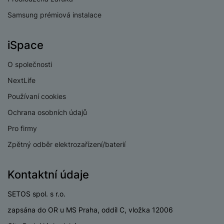
v
p
í
Samsung prémiová instalace
r
a
P
H
č
iSpace
ř
e
k
í
r
y
O společnosti
s
ní
a
l
NextLife
m
s
u
o
u
Používaní cookies
š
ni
š
e
Ochrana osobních údajů
t
i
n
o
č
Pro firmy
s
r
k
t
Zpětný odběr elektrozařízení/baterií
y
y
v
í
H
P
Kontaktní údaje
p
e
ří
r
r
sl
SETOS spol. s r.o.
o
n
u
t
zapsána do OR u MS Praha, oddíl C, vložka 12006
í
š
e
o