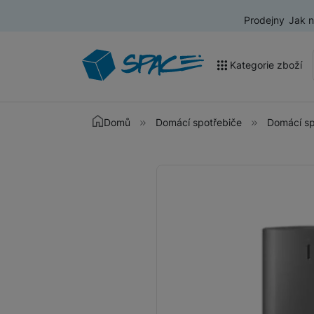
Prodejny
Jak 
Kategorie zboží
Akce a výprodej
Domů
Domácí spotřebiče
Domácí sp
Mobilní telefony
Fotografie
Nositelná elektronika
Televize
Audio
Domácí spotřebiče
Tablety
Foto