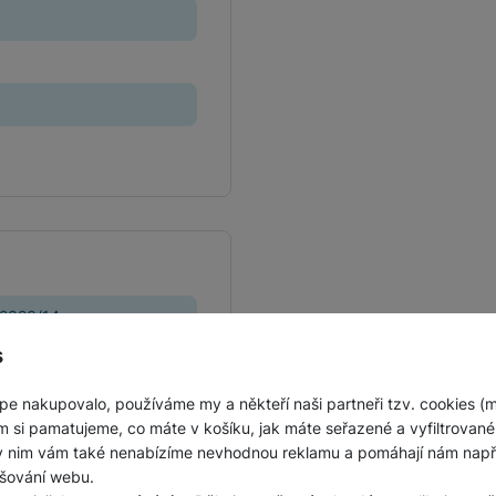
 2323/14
s
g
pe nakupovalo, používáme my a někteří naši partneři tzv. cookies (
m si pamatujeme, co máte v košíku, jak máte seřazené a vyfiltrované p
epublika
ky nim vám také nenabízíme nevhodnou reklamu a pomáhají nám napřík
šování webu.