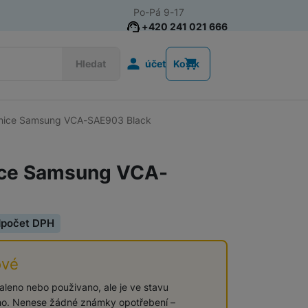
Po-Pá 9-17
+420 241 021 666
Uživatelská s
Hledat
účet
Košík
anice Samsung VCA-SAE903 Black
Pračky
Pračky s předním plněním
ice Samsung VCA-
Pračky se sušičkou
Příslušenství pro pračky
Parní pračky
dpočet DPH
Domácí spotřebiče pro úklid
ové
Robotické vysavače
baleno nebo použivano, ale je ve stavu
o. Nenese žádné známky opotřebení –
Tyčové vysavače