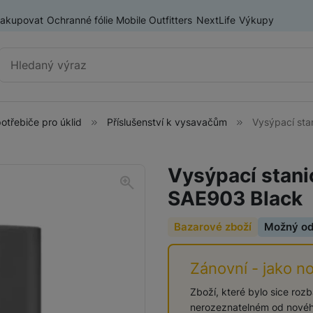
nakupovat
Ochranné fólie Mobile Outfitters
NextLife
Výkupy
Vyhledávání
otřebiče pro úklid
Příslušenství k vysavačům
Vysýpací st
Kuchyňské spotřebiče
Lednice
Vysýpací stan
Myčky
SAE903 Black
Malé kuchyňské spotřebiče
Mikrovlnné trouby
Bazarové zboží
Možný o
Vestavné trouby
Sušičky
Zánovní - jako n
Digestoře
Zboží, které bylo sice roz
nerozeznatelném od novéh