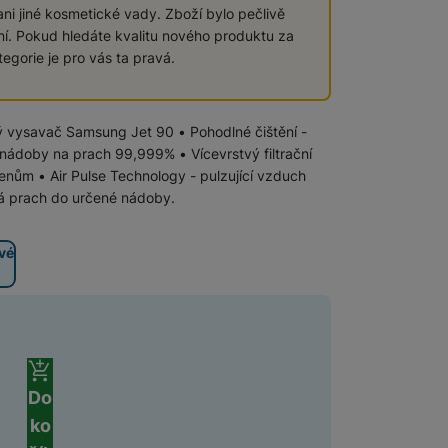
ni jiné kosmetické vady. Zboží bylo pečlivě
ní. Pokud hledáte kvalitu nového produktu za
Příslušenství k vysavačům
Vysavače Samsung
egorie je pro vás ta pravá.
Vysavače Roborock
ý vysavač Samsung Jet 90 • Pohodlné čištění -
ádoby na prach 99,999% • Vícevrstvý filtrační
Vysavače Xiaomi
enům • Air Pulse Technology - pulzující vzduch
 prach do určené nádoby.
Vysavače Niceboy
vé
 zboží
Do
ko