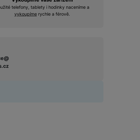
užité telefony, tablety i hodinky naceníme a
vykoupíme
rychle a férově.
ce@
s.cz