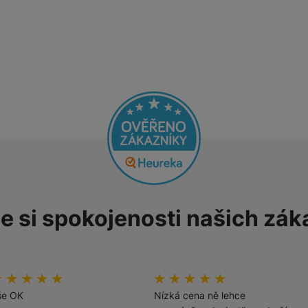
žíváme my nebo naši partneři, abychom vám mohli zobrazit vhodné
a stránkách třetích stran.
e si spokojenosti našich zák
odnocení zákazníků
00
%
Hodnocení zákazníků
100
%
še OK
Nízká cena ně lehce