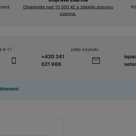
která
Objednejte nad 10 000 Kč a získejte dopravu
Po
zdarma.
á 9-17
pište kdykoliv
+420 241
ispa
021 666
seto
dnocení