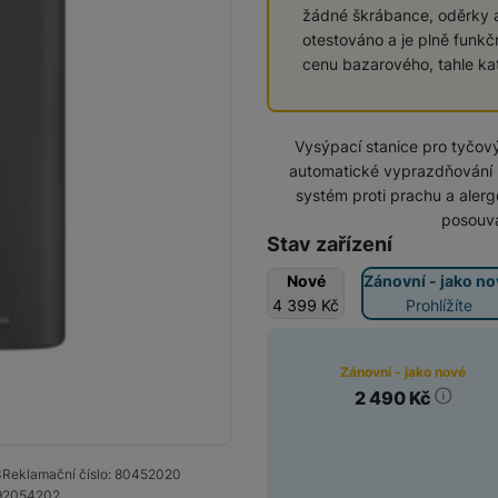
žádné škrábance, oděrky a
Indukční varné desky
otestováno a je plně funkč
cenu bazarového, tahle kat
Klimatizace
Vysýpací stanice pro tyčov
automatické vyprazdňování n
systém proti prachu a alerg
posouvá
Stav zařízení
Nové
Zánovní - jako no
4 399
Kč
Prohlížíte
Zánovní - jako nové
Stav
2 490
Kč
3
Reklamační číslo:
80452020
92054202