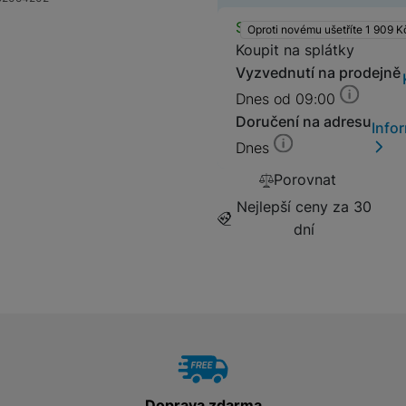
Dostupnos
Skladem
Oproti novému ušetříte 1 909
K
Koupit na splátky
Vyzvednutí na prodejně
Dnes od 09:00
Doručení na adresu
Info
Dnes
Porovnat
Nejlepší ceny za 30
dní
Doprava zdarma