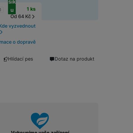
šík
t
1 ks
u
č
Od 64 Kč
Kde vyzvednout
rmace o dopravě
Hlídací pes
Dotaz na produkt
Vykoupíme vaše zařízení