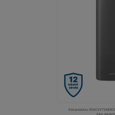
Smart
Ventilátory
Počítače a notebooky
Herní zóna
Péče o zdraví a tělo
Příslušenství
Dárkové poukázky iSpace
12
Vrácené zboží
měsíců
záruka
Kód produktu:
ESACVVTSAE90
EAN:
88060