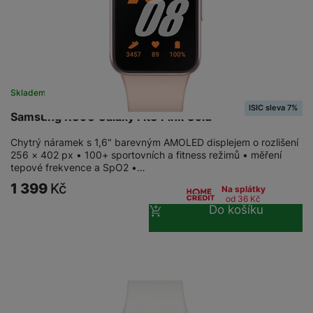
a
n
n
m
a
i
e
bí
c
r
je
e
y
ní
m
Skladem na prodejně
na 13 prodejnách
ISIC sleva 7%
Samsung R390 Galaxy Fit3 Pink Gold
Chytrý náramek s 1,6" barevným AMOLED displejem o rozlišení
256 × 402 px • 100+ sportovních a fitness režimů • měření
tepové frekvence a SpO2 •…
1 399
Kč
Na splátky
od 36
Kč
Do košíku