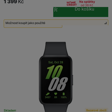
1 399
Kč
Na splátky
od 36
Kč
Do košíku
Možnost koupit jako použité
Použité - Lehce používané
650
Kč
Bazarové zboží
Skladem na prodejně
na 1 prodejně