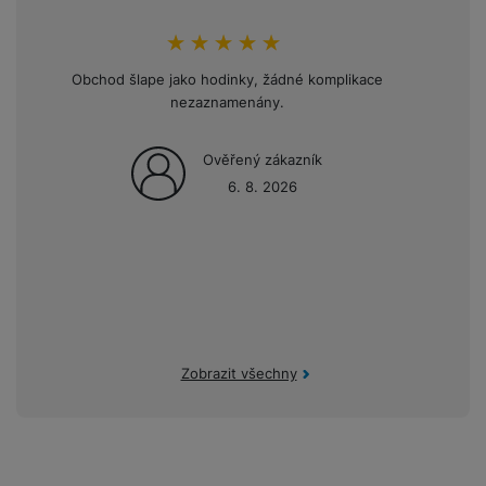
hodnoceni_zakazniku
100
%
Obchod šlape jako hodinky, žádné komplikace
Opakov
nezaznamenány.
mini
Ověřený zákazník
6. 8. 2026
Zobrazit všechny