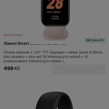
Není skladem
ISIC sleva 5%
Xiaomi Smart Band 8 Active, Pink
Fitness náramek s 1,47" TFT displejem • lehké, tenké 9,99mm
tělo náramku • více než 50 tréninkových režimů • 10
profesionálních tréninkových režimů •…
Nelze koupit
499
Kč