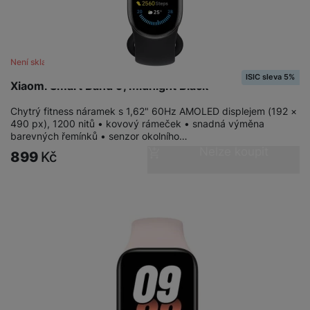
Není skladem
ISIC sleva 5%
Xiaomi Smart Band 9, Midnight Black
Chytrý fitness náramek s 1,62" 60Hz AMOLED displejem (192 ×
490 px), 1200 nitů • kovový rámeček • snadná výměna
barevných řemínků • senzor okolního…
Nelze koupit
899
Kč