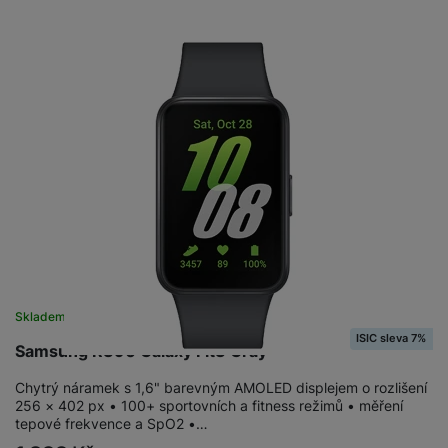
Skladem na prodejně
na 8 prodejnách
ISIC sleva 7%
Samsung R390 Galaxy Fit3 Gray
Chytrý náramek s 1,6" barevným AMOLED displejem o rozlišení
256 × 402 px • 100+ sportovních a fitness režimů • měření
tepové frekvence a SpO2 •…