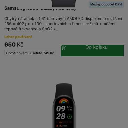
Možný odpočet DPH
Samsung R390 Galaxy Fit3 Gray
Chytrý náramek s 1,6" barevným AMOLED displejem o rozlišení
256 × 402 px • 100+ sportovních a fitness režimů • měření
tepové frekvence a SpO2 •…
Lehce používané
650
Kč
Do košíku
Oproti novému ušetříte
749
Kč