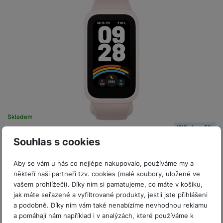
P
d
a
i
d
ří
n
m
č
i
s
i
ě
e
o
l
c
ť
u
e
o
H
š
P
v
e
e
P
o
é
r
n
ří
u
k
n
s
s
z
a
í
t
l
d
rt
p
v
u
r
y
ř
Skladem na prodejně
na 3 prodejnách
í
š
a
í
ISIC sleva 5%
p
e
p
Xiaomi Smart Band 9 Active Pink
s
Souhlas s cookies
r
n
r
l
Fitness náramek s 1,47" TFT displejem (320 × 172 px, až 450
o
s
o
u
nitů, 60Hz) • přes 50 sportovních režimů • monitoring tepové
Aby se vám u nás co nejlépe nakupovalo, používáme my a
A
t
A
frekvence a SpO2 •…
š
někteří naši partneři tzv. cookies (malé soubory, uložené ve
ir
v
ir
Do košíku
e
599
Kč
vašem prohlížeči). Díky nim si pamatujeme, co máte v košíku,
P
í
p
n
jak máte seřazené a vyfiltrované produkty, jestli jste přihlášeni
o
p
o
s
a podobně. Díky nim vám také nenabízíme nevhodnou reklamu
d
r
d
t
a pomáhají nám například i v analýzách, které používáme k
s
o
s