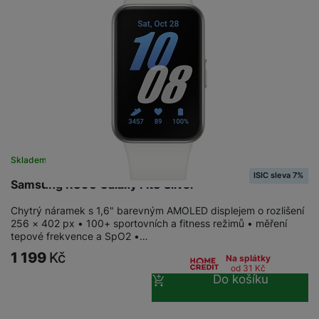
Skladem na prodejně
na 16 prodejnách
ISIC sleva 7%
Samsung R390 Galaxy Fit3 Silver
Chytrý náramek s 1,6" barevným AMOLED displejem o rozlišení
256 × 402 px • 100+ sportovních a fitness režimů • měření
tepové frekvence a SpO2 •…
1 199
Kč
Na splátky
od 31
Kč
Do košíku