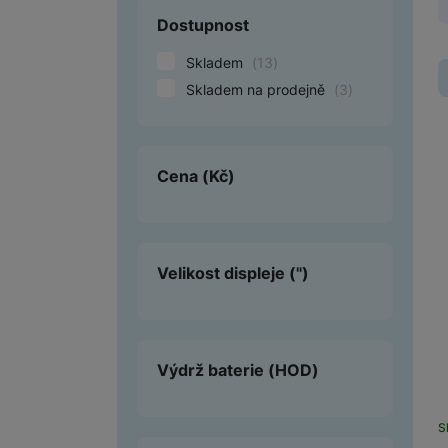
Dostupnost
Smart
Skladem
(
13
)
Ventilátory
Skladem na prodejně
(
3
)
Počítače a notebooky
Herní zóna
Cena
(Kč)
Péče o zdraví a tělo
Příslušenství
Velikost displeje
(")
Dárkové poukázky iSpace
Vrácené zboží
Výdrž baterie
(HOD)
S