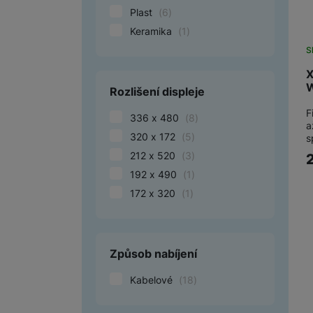
Plast
(
6
)
Keramika
(
1
)
S
X
W
Rozlišení displeje
F
336 x 480
(
8
)
a
320 x 172
(
5
)
s
212 x 520
(
3
)
192 x 490
(
1
)
172 x 320
(
1
)
Způsob nabíjení
Kabelové
(
18
)