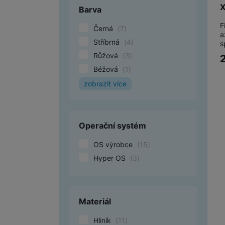
X
Barva
F
Černá
(
7
)
a
Stříbrná
(
4
)
s
Růžová
(
3
)
Béžová
(
1
)
zobrazit více
Zelená
(
1
)
Fialová
(
1
)
Bílá
(
1
)
Operační systém
OS výrobce
(
15
)
Hyper OS
(
3
)
Materiál
Hliník
(
11
)