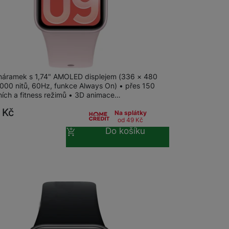
 Smart Band 10 Pro Lavender Pink
 náramek s 1,74" AMOLED displejem (336 × 480
2000 nitů, 60Hz, funkce Always On) • přes 150
ních a fitness režimů • 3D animace…
9
Kč
Na splátky
od 49
Kč
Do košíku