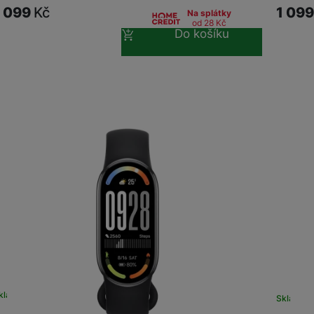
1 099
Kč
1 09
Na splátky
od 28
Kč
Do košíku
kladem
na 24 prodejnách
Skladem 