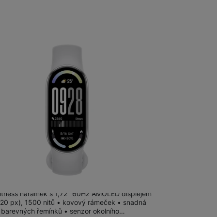
 obsahy nebo reklamy jak
m
na 13 prodejnách
 Smart Band 10, Glacier Silver
fitness náramek s 1,72" 60Hz AMOLED displejem
520 px), 1500 nitů • kovový rámeček • snadná
barevných řemínků • senzor okolního…