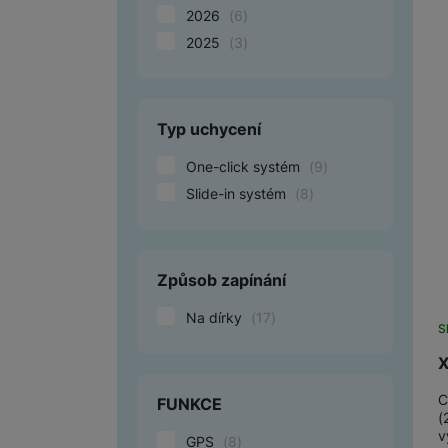
2026
(
6
)
2025
(
3
)
Marketingové cookies pou
na našich stránkách, tak n
Typ uchycení
One-click systém
(
9
)
Slide-in systém
(
8
)
Způsob zapínání
Na dírky
(
17
)
S
X
C
FUNKCE
(
v
GPS
(
8
)