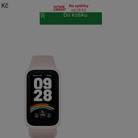
9
Kč
Na splátky
od 28
Kč
Do košíku
na prodejně
na 3 prodejnách