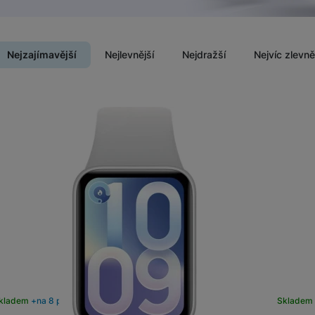
Nejzajímavější
Nejlevnější
Nejdražší
Nejvíc zlevn
Produkty
kladem
na 8 prodejnách
Skladem