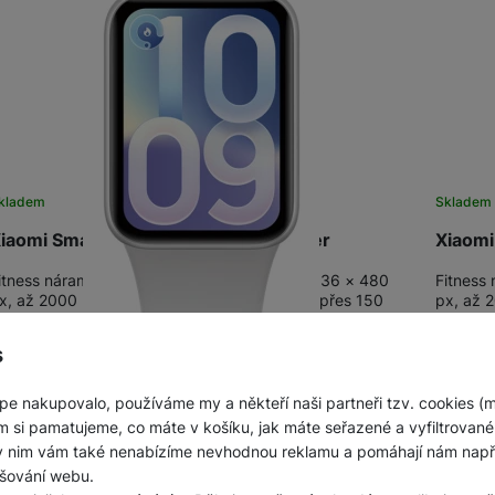
kladem
Sklade
iaomi Smart Band 10 Pro Glacier Silver
Xiaomi
itness náramek s 1,74" AMOLED displejem (336 × 480
Fitness
x, až 2000 nitů, 60Hz, funkce Always On) • přes 150
px, až 
portovních a fitness režimů • 3D animace…
sportov
1 899
Kč
1 89
s
Na splátky
od 49
Kč
Do košíku
pe nakupovalo, používáme my a někteří naši partneři tzv. cookies (
m si pamatujeme, co máte v košíku, jak máte seřazené a vyfiltrované p
ky nim vám také nenabízíme nevhodnou reklamu a pomáhají nám napřík
šování webu.