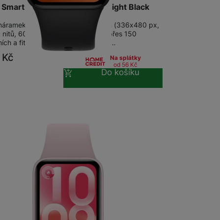
 Smart Band 10 Pro NFC Midnight Black
 náramek s 1,74" AMOLED displejem (336x480 px,
 nitů, 60Hz, funkce Always On) • přes 150
ních a fitness režimů • 3D animace…
9
Kč
Na splátky
od 56
Kč
Do košíku