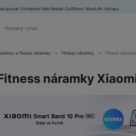
nakupovat
Ochranné fólie Mobile Outfitters
NextLife
Výkupy
Vyhledávání
hodinky a fitness náramky
Fitness náramky
Fitness náramk
Chytré hodinky a fitness
Chytré hodinky
náramky
Fitness náramky Xiaom
Fitness náramky
ry