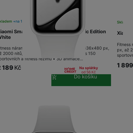
kladem
na 1 prodejně
Skladem
iaomi Smart Band 10 Pro NFC Ceramic Edition
Xiaomi
hite
Fitness
itness náramek s 1,74" AMOLED displejem (336x480 px,
px, až 
ž 2000 nitů, 60Hz, funkce Always On) • přes 150
sportov
portovních a fitness režimů • 3D animace…
1 89
2 189
Kč
Na splátky
od 56
Kč
Do košíku