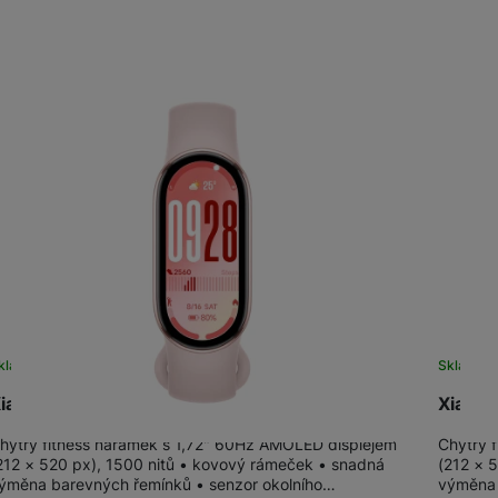
žíváme my nebo naši partneři, abychom vám mohli zobrazit vhodné
a stránkách třetích stran.
kladem
na 22 prodejnách
Sklade
iaomi Smart Band 10, Mystic Rose
Xiaomi
hytrý fitness náramek s 1,72" 60Hz AMOLED displejem
Chytrý 
212 × 520 px), 1500 nitů • kovový rámeček • snadná
(212 × 
ýměna barevných řemínků • senzor okolního…
výměna 