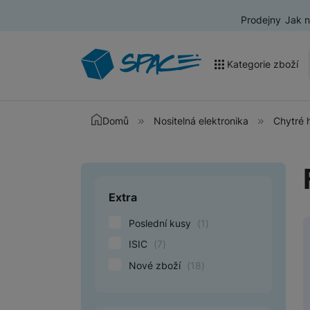
Prodejny
Jak 
Kategorie zboží
Akce a výprodej
Domů
Nositelná elektronika
Chytré 
Mobilní telefony
Nositelná elektronika
Extra
Upřesnit paramet
Televize
Poslední kusy
(
1
)
Audio
ISIC
(
7
)
Domácí spotřebiče
Nové zboží
(
18
)
Tablety
Foto