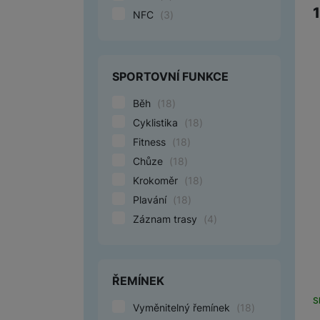
NFC
(
3
)
SPORTOVNÍ FUNKCE
Běh
(
18
)
Cyklistika
(
18
)
Fitness
(
18
)
Chůze
(
18
)
Krokoměr
(
18
)
Plavání
(
18
)
Záznam trasy
(
4
)
ŘEMÍNEK
S
Vyměnitelný řemínek
(
18
)