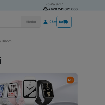
Po-Pá 9-17
+420 241 021 666
Uživatelská s
Hledat
účet
Košík
y Xiaomi
Chytré prsteny
i