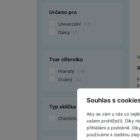
Určeno pro
Univerzální
(
11
)
Dámy
(
7
)
S
Tvar ciferníku
X
Hranatý
(
14
)
F
Oválný
(
4
)
p
s
Souhlas s cookie
Typ sklíčka
Aby se vám u nás co nejlé
Chemicky tvrzené
(
18
)
vašem prohlížeči). Díky ni
přihlášeni a podobně. Dí
používáme k dalšímu zlep