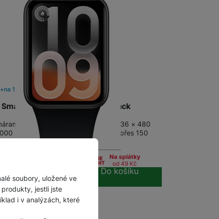
m
na 1 prodejně
 Smart Band 10 Pro Midnight Black
 náramek s 1,74" AMOLED displejem (336 × 480
2000 nitů, 60Hz, funkce Always On) • přes 150
ních a fitness režimů • 3D animace…
9
Kč
Na splátky
od 49
Kč
Do košíku
malé soubory, uložené ve
rodukty, jestli jste
lad i v analýzách, které