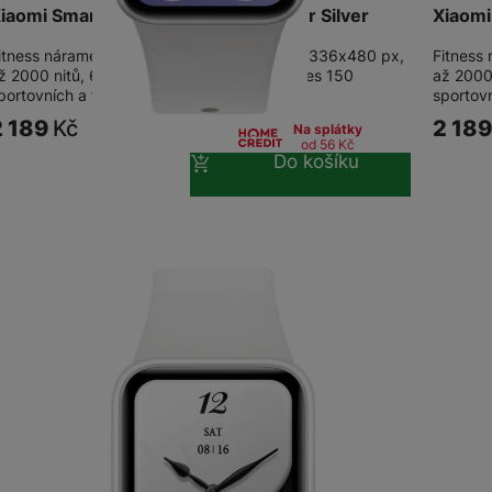
iaomi Smart Band 10 Pro NFC Glacier Silver
Xiaomi
itness náramek s 1,74" AMOLED displejem (336x480 px,
Fitness
ž 2000 nitů, 60Hz, funkce Always On) • přes 150
až 2000
portovních a fitness režimů • 3D animace…
sportov
2 189
Kč
2 18
Na splátky
od 56
Kč
Do košíku