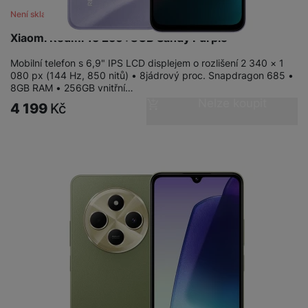
Není skladem
Xiaomi Redmi 15 256+8GB Sandy Purple
Mobilní telefon s 6,9" IPS LCD displejem o rozlišení 2 340 × 1
080 px (144 Hz, 850 nitů) • 8jádrový proc. Snapdragon 685 •
8GB RAM • 256GB vnitřní…
Nelze koupit
4 199
Kč