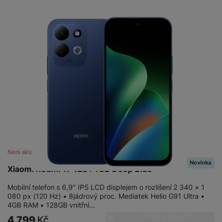
Není skladem
Novinka
Xiaomi Redmi 17 128+4GB Deep Blue
Mobilní telefon s 6,9" IPS LCD displejem o rozlišení 2 340 × 1
080 px (120 Hz) • 8jádrový proc. Mediatek Helio G91 Ultra •
4GB RAM • 128GB vnitřní…
Nelze koupit
4 799
Kč