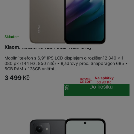
Skladem na prodejně
na 7 prodejnách
Xiaomi Redmi 15 128+6GB Titan Gray
Mobilní telefon s 6,9" IPS LCD displejem o rozlišení 2 340 × 1
080 px (144 Hz, 850 nitů) • 8jádrový proc. Snapdragon 685 •
6GB RAM • 128GB vnitřní…
3 499
Kč
Na splátky
od 90
Kč
Do košíku