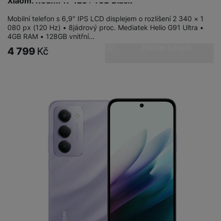
Xiaomi Redmi 17 128+4GB Black
Mobilní telefon s 6,9" IPS LCD displejem o rozlišení 2 340 × 1
080 px (120 Hz) • 8jádrový proc. Mediatek Helio G91 Ultra •
4GB RAM • 128GB vnitřní…
Nelze koupit
4 799
Kč