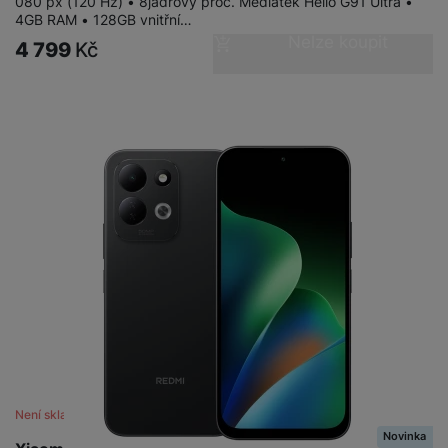
080 px (120 Hz) • 8jádrový proc. Mediatek Helio G91 Ultra •
4GB RAM • 128GB vnitřní…
Nelze koupit
4 799
Kč
Není skladem
Novinka