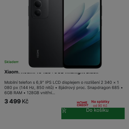
Skladem na prodejně
na 10 prodejnách
Xiaomi Redmi 15 128+6GB Midnight Black
Mobilní telefon s 6,9" IPS LCD displejem o rozlišení 2 340 × 1
080 px (144 Hz, 850 nitů) • 8jádrový proc. Snapdragon 685 •
6GB RAM • 128GB vnitřní…
3 499
Kč
Na splátky
od 90
Kč
Do košíku