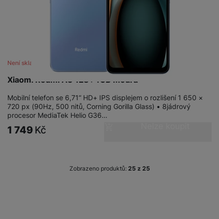
Není skladem
Xiaomi Redmi A3 128+4GB Modrá
Mobilní telefon se 6,71“ HD+ IPS displejem o rozlišení 1 650 ×
720 px (90Hz, 500 nitů, Corning Gorilla Glass) • 8jádrový
procesor MediaTek Helio G36…
Nelze koupit
1 749
Kč
Zobrazeno produktů:
z
25