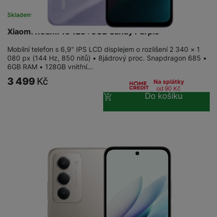
a
n
n
Skladem na prodejně
na 11 prodejnách
m
a
i
e
bí
Xiaomi Redmi 15 128+6GB Sandy Purple
c
r
je
e
y
ní
Mobilní telefon s 6,9" IPS LCD displejem o rozlišení 2 340 × 1
080 px (144 Hz, 850 nitů) • 8jádrový proc. Snapdragon 685 •
m
6GB RAM • 128GB vnitřní…
3 499
Kč
Na splátky
od 90
Kč
Do košíku