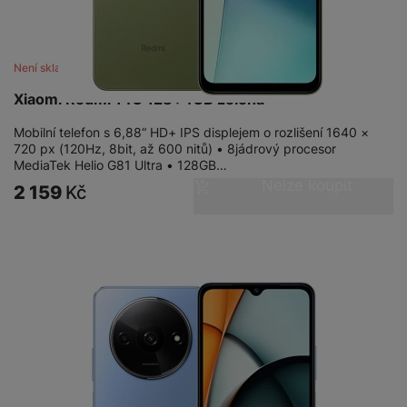
Není skladem
Xiaomi Redmi 14C 128+4GB zelená
Mobilní telefon s 6,88“ HD+ IPS displejem o rozlišení 1640 ×
720 px (120Hz, 8bit, až 600 nitů) • 8jádrový procesor
MediaTek Helio G81 Ultra • 128GB…
Nelze koupit
2 159
Kč