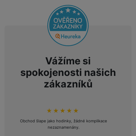
Vážíme si
spokojenosti našich
zákazníků
hodnoceni_zakazniku
100
%
Obchod šlape jako hodinky, žádné komplikace
Opakov
nezaznamenány.
mini