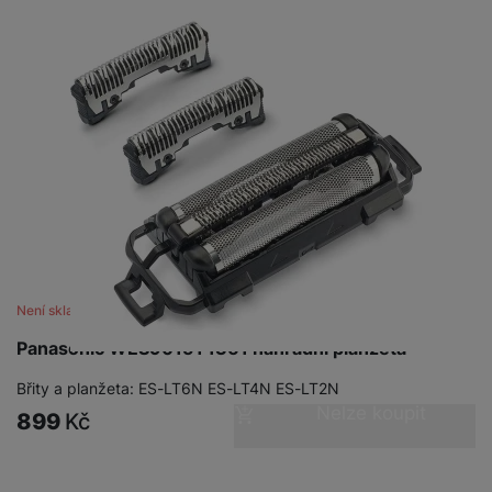
Není skladem
Panasonic WES9015Y1361 náhradní planžeta
Břity a planžeta: ES-LT6N ES-LT4N ES-LT2N
Nelze koupit
899
Kč