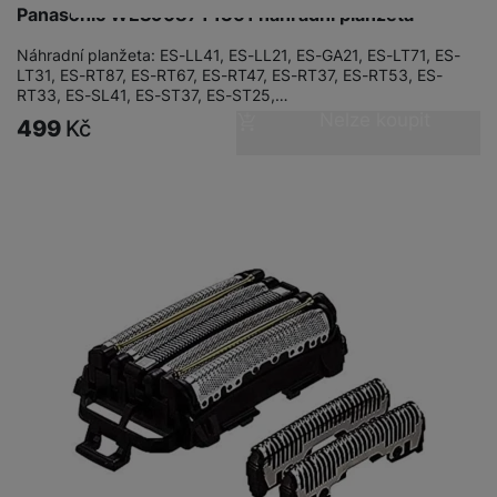
Panasonic WES9087Y1361 náhradní planžeta
Náhradní planžeta: ES-LL41, ES-LL21, ES-GA21, ES-LT71, ES-
LT31, ES-RT87, ES-RT67, ES-RT47, ES-RT37, ES-RT53, ES-
RT33, ES-SL41, ES-ST37, ES-ST25,…
Nelze koupit
499
Kč