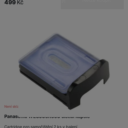
499
Kč
Není skladem
Panasonic WES035K503 čistící kapsle
Cartridge pro samočištění 2 ks v balení