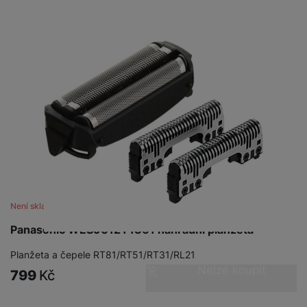
Není skladem
Panasonic WES9012Y1361 náhradní planžeta
Planžeta a čepele RT81/RT51/RT31/RL21
Nelze koupit
799
Kč