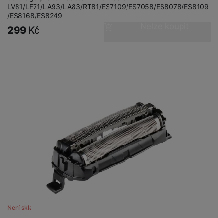
LV81/LF71/LA93/LA83/RT81/ES7109/ES7058/ES8078/ES8109
/ES8168/ES8249
Nelze koupit
299
Kč
Není skladem