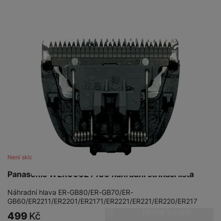
Není skladem
Panasonic WER9602Y136 náhradní střihací lišta
Náhradní hlava ER-GB80/ER-GB70/ER-
GB60/ER2211/ER2201/ER2171/ER2221/ER221/ER220/ER217
Nelze koupit
499
Kč