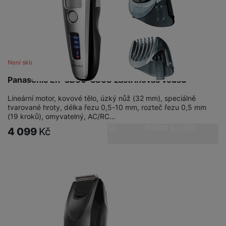
Není skladem
Panasonic ER-SB60-S803 zastřihovač vousů
Lineární motor, kovové tělo, úzký nůž (32 mm), speciálně
tvarované hroty, délka řezu 0,5-10 mm, rozteč řezu 0,5 mm
(19 kroků), omyvatelný, AC/RC…
Nelze koupit
4 099
Kč