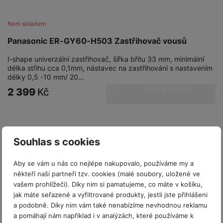
P
d
a
i
d
ří
n
m
č
i
s
Není skladem
i
ě
e
o
l
c
ť
Panasonic ER-GY60-H503 Zastřihovač vousů
u
e
o
H
š
P
I-shape univerzální zastřihovač, šířka břitu 33 mm, minimální
v
e
e
P
o
délka střihu cca 0,1mm, nástavec na zastřihování s nastavením
é
r
n
ří
u
délky 0,5 -10 mm/ 20…
k
n
Nelze koupit
s
s
z
2 399
Kč
a
í
t
l
d
rt
p
v
u
r
y
ř
í
š
a
í
p
e
p
s
Souhlas s cookies
r
n
r
l
o
s
o
u
Aby se vám u nás co nejlépe nakupovalo, používáme my a
A
t
A
š
někteří naši partneři tzv. cookies (malé soubory, uložené ve
ir
v
ir
e
vašem prohlížeči). Díky nim si pamatujeme, co máte v košíku,
P
í
p
n
jak máte seřazené a vyfiltrované produkty, jestli jste přihlášeni
o
p
o
s
a podobně. Díky nim vám také nenabízíme nevhodnou reklamu
d
r
d
t
a pomáhají nám například i v analýzách, které používáme k
s
o
s