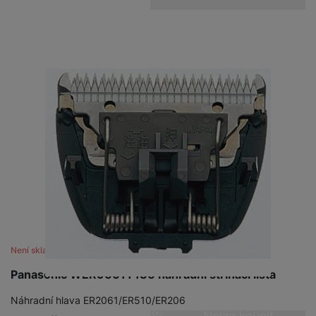
Není skladem
Panasonic WER9601Y136 náhradní střihací lišta
Náhradní hlava ER2061/ER510/ER206
Nelze koupit