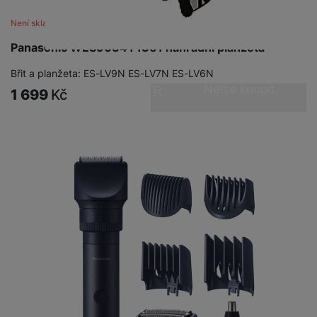
Není skladem
Panasonic WES9034Y1361 náhradní planžeta
Břit a planžeta: ES-LV9N ES-LV7N ES-LV6N
Nelze koupit
1 699
Kč