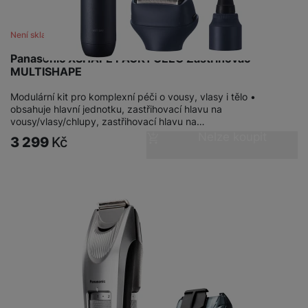
Není skladem
Panasonic XSHAPE PACK1 CEEG Zastřihovač
MULTISHAPE
Modulární kit pro komplexní péči o vousy, vlasy i tělo •
obsahuje hlavní jednotku, zastřihovací hlavu na
vousy/vlasy/chlupy, zastřihovací hlavu na…
Nelze koupit
3 299
Kč