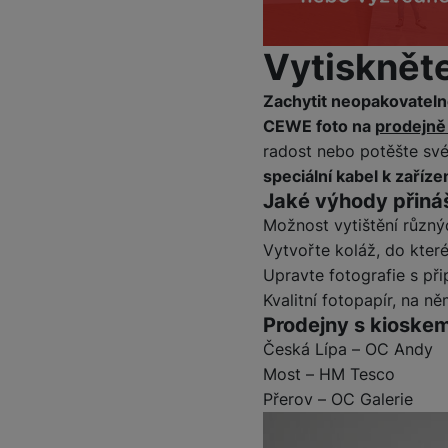
Smart
Vytisknět
Ventilátory
Zachytit neopakovateln
Počítače a notebooky
CEWE foto na
prodejně
radost nebo potěšte své
Herní zóna
speciální kabel k zaříz
Péče o zdraví a tělo
Jaké výhody přiná
Možnost vytištění různýc
Příslušenství
Vytvořte koláž, do kter
Upravte fotografie s při
Dárkové poukázky iSpace
Kvalitní fotopapír, na 
Vrácené zboží
Prodejny s kioske
Česká Lípa – OC Andy
Most – HM Tesco
Přerov – OC Galerie