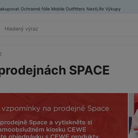
nakupovat
Ochranné fólie Mobile Outfitters
NextLife
Výkupy
Vyhledávání
E
Výprodej
Mobilní telefony
 prodejnách SPACE
Nositelná elektronika
Příslušenství
Televize
Audio
Domácí spotřebiče