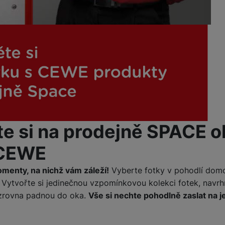
e si na prodejně SPACE 
 CEWE
menty, na nichž vám záleží!
Vyberte fotky v pohodlí domo
 . Vytvořte si jedinečnou vzpomínkovou kolekci fotek, navr
 zrovna padnou do oka.
Vše si nechte pohodlně zaslat na 