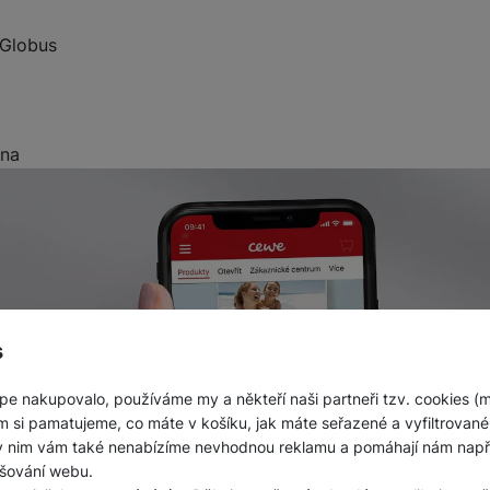
 Globus
ána
s
pe nakupovalo, používáme my a někteří naši partneři tzv. cookies (
m si pamatujeme, co máte v košíku, jak máte seřazené a vyfiltrované p
ky nim vám také nenabízíme nevhodnou reklamu a pomáhají nám napřík
šování webu.