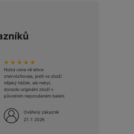
 obsahy nebo reklamy jak
azníků
hodnoceni_zakazniku
100
%
hodnoceni_zakazniku
100
%
Nízká cena ně lehce
Odporúčam
znervózňovala, jestli ve zboží
nějaký háček, ale nebyl,
Ověřený zákazník
dorazilo originální zboží v
27. 7. 2026
původním neporušeném balení.
Ověřený zákazník
27. 7. 2026