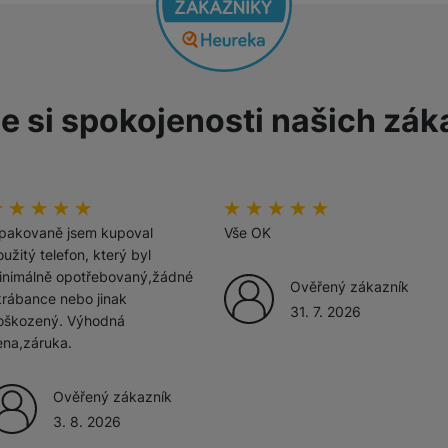
žíváme my nebo naši partneři, abychom vám mohli zobrazit vhodné
a stránkách třetích stran.
e si spokojenosti našich zák
odnoceni_zakazniku
00
%
hodnoceni_zakazniku
100
%
pakovaně jsem kupoval
Vše OK
užitý telefon, který byl
inimálně opotřebovaný,žádné
Ověřený zákazník
krábance nebo jinak
31. 7. 2026
oškozený. Výhodná
ena,záruka.
Ověřený zákazník
3. 8. 2026