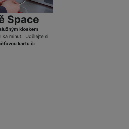
Foto
ně Space
Smart
služným kioskem
ika minut. Udělejte si
Ventilátory
ěťovou kartu či
Počítače a notebooky
Herní zóna
Péče o zdraví a tělo
Příslušenství