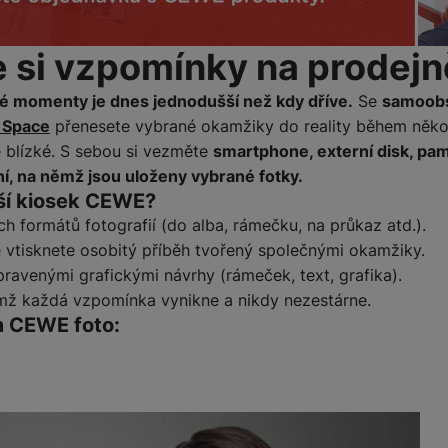
Tablety
e si vzpomínky na prodej
Foto
é momenty je dnes jednodušší než kdy dříve.
Se
samoob
 Space
přenesete vybrané okamžiky do reality během někol
Smart
 blízké. S sebou si vezměte
smartphone, externí disk, pam
ení, na němž jsou uloženy vybrané fotky.
Ventilátory
ší kiosek CEWE?
h formátů fotografií (do alba, rámečku, na průkaz atd.).
Počítače a notebooky
é vtisknete osobitý příběh tvořený společnými okamžiky.
pravenými grafickými návrhy (rámeček, text, grafika).
němž každá vzpomínka vynikne a nikdy nezestárne.
Herní zóna
m CEWE foto:
Péče o zdraví a tělo