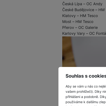
Česká Lípa – OC Andy
České Budějovice – HM
Klatovy – HM Tesco
Most – HM Tesco
Přerov – OC Galerie
Karlovy Vary – OC Font
Souhlas s cookie
Aby se vám u nás co nejlé
vašem prohlížeči). Díky ni
přihlášeni a podobně. Dí
používáme k dalšímu zlep