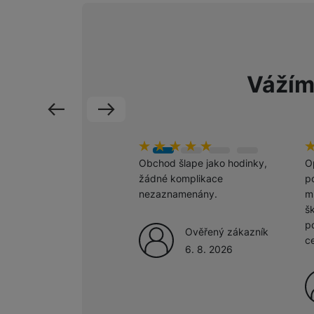
Marketingové cookies pou
na našich stránkách, tak n
Vážím
předchozí
následující
hodnoceni_zakazniku
100
%
h
1
Obchod šlape jako hodinky,
O
žádné komplikace
po
nezaznamenány.
m
š
p
Ověřený zákazník
c
6. 8. 2026