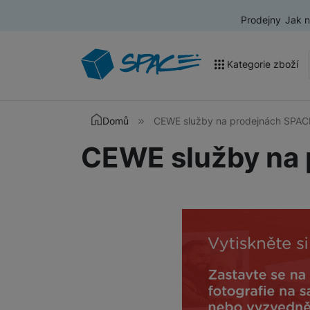
Prodejny
Jak 
Kategorie zboží
Akce a výprodej
Domů
CEWE služby na prodejnách SPAC
Mobilní telefony
CEWE služby na
Nositelná elektronika
Televize
Audio
Domácí spotřebiče
Tablety
Foto