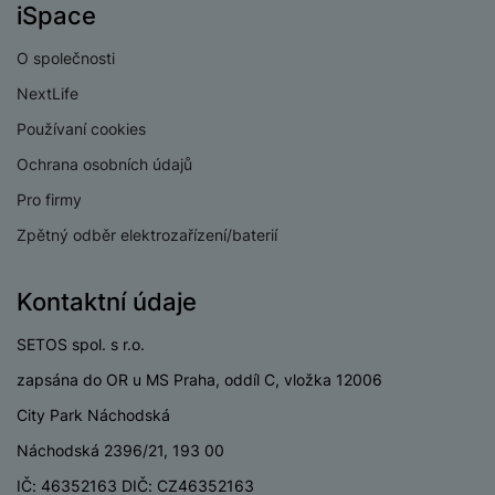
e
iSpace
l
v
n
e
l
st
O společnosti
v
a
ví
i
d
NextLife
k
z
a
v
Používaní cookies
e
č
y
e
Ochrana osobních údajů
s
P
D
a
Pro firmy
o
H
á
v
w
e
Zpětný odběr elektrozařízení/baterií
l
a
e
r
k
č
r
n
o
ů
Kontaktní údaje
b
í
v
m
a
sl
é
SETOS spol. s r.o.
n
u
o
k
c
zapsána do OR u MS Praha, oddíl C, vložka 12006
v
y
h
l
City Park Náchodská
á
a
P
t
B
Náchodská 2396/21, 193 00
d
a
k
e
a
IČ: 46352163 DIČ: CZ46352163
m