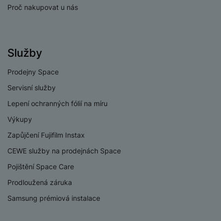
v
p
Proč nakupovat u nás
í
r
a
P
H
č
ř
e
k
Služby
í
r
y
s
ní
Prodejny Space
a
l
m
s
u
Servisní služby
o
u
š
ni
Lepení ochranných fólií na míru
š
e
t
i
n
Výkupy
o
č
s
r
Zapůjčení Fujifilm Instax
k
t
y
y
CEWE služby na prodejnách Space
v
í
H
Pojištění Space Care
P
p
e
ří
Prodloužená záruka
r
r
sl
o
n
Samsung prémiová instalace
u
t
í
š
e
o