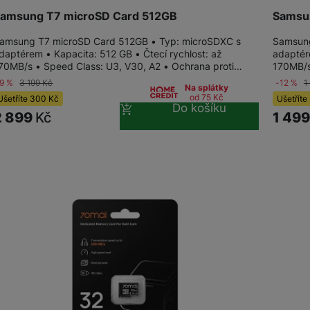
amsung T7 microSD Card 512GB
Samsu
Herní ovladače
amsung T7 microSD Card 512GB • Typ: microSDXC s
Samsung
daptérem • Kapacita: 512 GB • Čtecí rychlost: až
adaptér
Herní klávesnice
Herní sluchátka
70MB/s • Speed Class: U3, V30, A2 • Ochrana proti…
170MB/s
-9 %
3 199
Kč
-12 %
1
Na splátky
od 75
Kč
Ušetříte
300
Kč
Ušetříte
Herní a počítačové židle
Do košíku
Powerbanky
2 899
Kč
1 49
Bezdrátové powerbanky
Herní myši
Powerbanky pro dvě a více zařízení
Herní a počítačové stoly
Powerbanky s rychlonabíjením
Stylusy