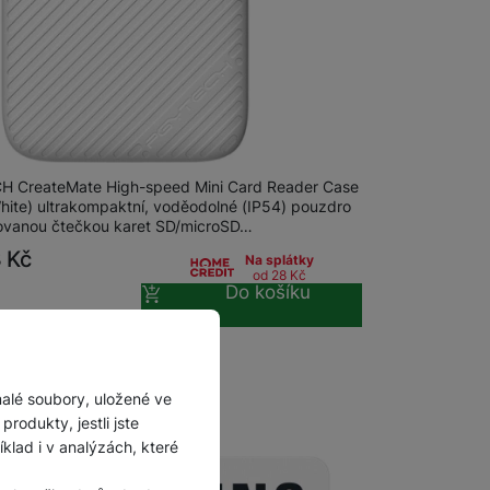
Příslušenství pro
autokamery
CH CreateMate High-speed Mini
rCaseWhite
 CreateMate High-speed Mini Card Reader Case
White) ultrakompaktní, voděodolné (IP54) pouzdro
rovanou čtečkou karet SD/microSD…
8
Kč
Na splátky
od 28
Kč
Do košíku
malé soubory, uložené ve
rodukty, jestli jste
lad i v analýzách, které