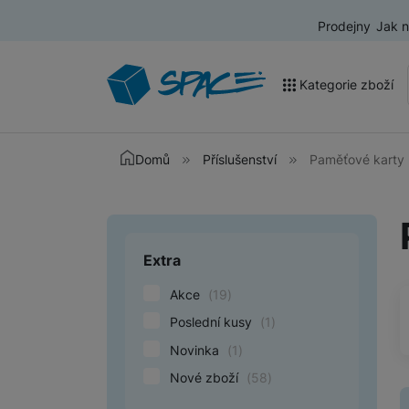
Prodejny
Jak 
Kategorie zboží
Akce a výprodej
Domů
Příslušenství
Paměťové karty
Mobilní telefony
Nositelná elektronika
Extra
Upřesnit paramet
Televize
Akce
(
19
)
Audio
Poslední kusy
(
1
)
Domácí spotřebiče
Novinka
(
1
)
Tablety
Nové zboží
(
58
)
Foto