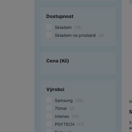
Smart
Dostupnost
Ventilátory
Skladem
(
16
)
Počítače a notebooky
Skladem na prodejně
(
4
)
Herní zóna
Péče o zdraví a tělo
Cena
(Kč)
Příslušenství
Dárkové poukázky iSpace
Výrobci
Vrácené zboží
Samsung
(
28
)
S
70mai
(
2
)
S
Intenso
(
16
)
S
PGYTECH
(
11
)
a