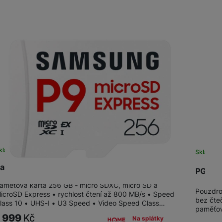
žíváme my nebo naši partneři, abychom vám mohli zobrazit vhodné
a stránkách třetích stran.
kladem
na 2 prodejnách
Skladem
amsung microSD Express 256GB P9 Express
PGYTE
aměťová karta 256 GB - micro SDXC, micro SD a
Pouzdro
icroSD Express • rychlost čtení až 800 MB/s • Speed
bez čteč
lass 10 • UHS-I • U3 Speed • Video Speed Class…
paměťov
1 999
Kč
Na splátky