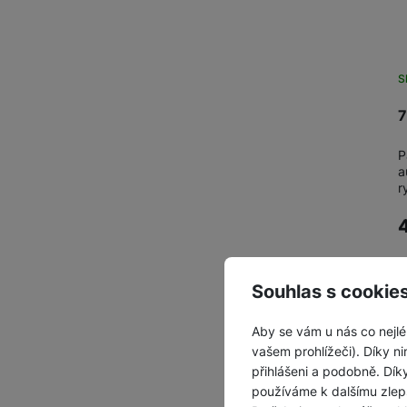
S
7
P
a
r
Souhlas s cookie
Aby se vám u nás co nejlé
vašem prohlížeči). Díky ni
přihlášeni a podobně. Dí
používáme k dalšímu zlep