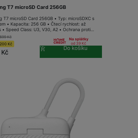
ng T7 microSD Card 256GB
Držáky pro televize
 T7 microSD Card 256GB • Typ: microSDXC s
em • Kapacita: 256 GB • Čtecí rychlost: až
Audio-video kabely
Rámečky pro Frame TV
 • Speed Class: U3, V30, A2 • Ochrana proti…
 699
Kč
Na splátky
od 39
Kč
200
Kč
Do košíku
Paměťové karty
9
Kč
MicroSDHC
MicroSDXC
Multimédia