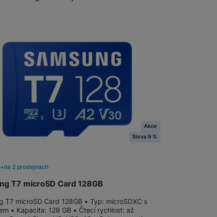
Nalez
Software
Klávesnice
Myši a podložky pod myš
Nabíječky
Nabíječky do auta
Trackpady
Bezdrátové nabíječky
Nabíjecí stojánky
Nabíječky k chytrým hodinkám
Akce
Sleva 9 %
Rychlonabíječky
Příslušenství pro Apple
Příslušenství pro iPhone
m
na 2 prodejnách
Síťové nabíječky (230 V)
Příslušenství pro iPad
ng T7 microSD Card 128GB
 T7 microSD Card 128GB • Typ: microSDXC s
Příslušenství pro AirPods
Příslušenství pro Apple Watch
em • Kapacita: 128 GB • Čtecí rychlost: až