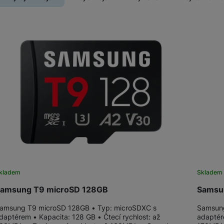
SIM karty
Držáky a stojany pro tablety
Produkty
Klávesnice k tabletům
Příslušenství k
Stativy
fotoaparátům
Blesky
Mikrofony
Fotopouzdra a batohy
Sluneční clony
Fólie Mobile Outfitters
kladem
Sklade
Filtry
amsung T9 microSD 128GB
Samsu
Krytky
amsung T9 microSD 128GB • Typ: microSDXC s
Samsung
daptérem • Kapacita: 128 GB • Čtecí rychlost: až
adaptér