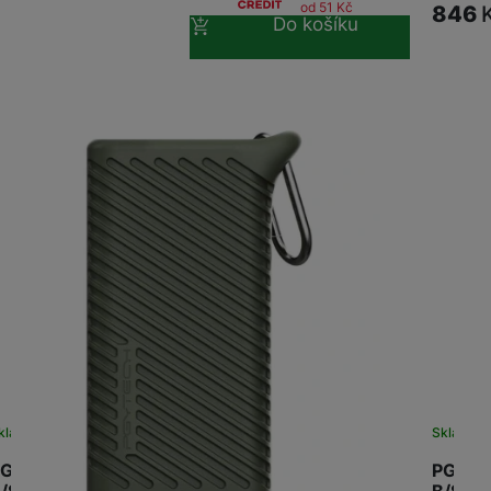
od 51
Kč
846
Do košíku
kladem
Skladem
GYTECH CFex CM Card Reader Case Type
PGYTE
/SD Green
B/SD B