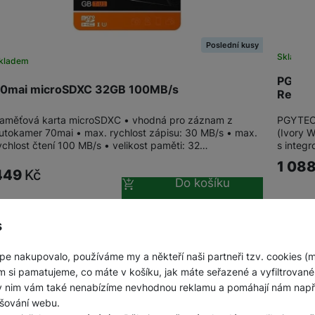
Jednorázové baterie
Poslední kusy
Skladem
kladem
PGYTE
0mai microSDXC 32GB 100MB/s
Reade
aměťová karta microSDXC • vhodná pro záznam z
PGYTECH
utokamer 70mai • max. rychlost zápisu: 30 MB/s • max.
(Ivory 
ychlost čtení 100 MB/s • velikost paměti: 32…
s integ
1 08
449
Kč
Do košíku
s
pe nakupovalo, používáme my a někteří naši partneři tzv. cookies (
m si pamatujeme, co máte v košíku, jak máte seřazené a vyfiltrované p
ky nim vám také nenabízíme nevhodnou reklamu a pomáhají nám napřík
šování webu.