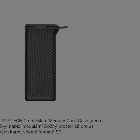
 obsahy nebo reklamy jak
CH CreateMate Memory Card Case
 PGYTECH CreateMate Memory Card Case (verze
ky) nabízí modulární úložný prostor až pro 21
ých karet, včetně formátů SD,…