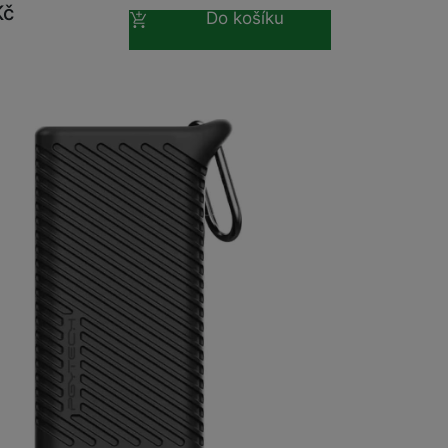
Kč
Do košíku
CH CFex CM Card Reader Case Type
lack