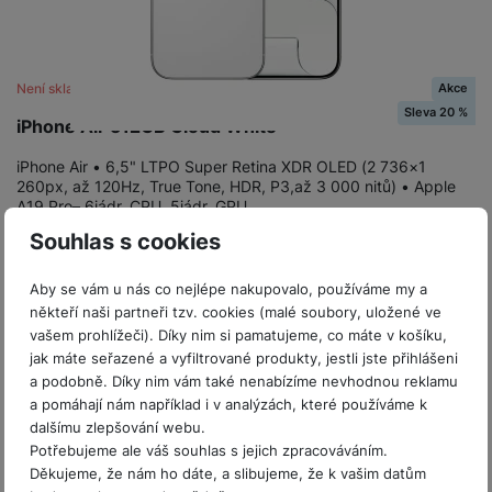
t
e
r
y
a
y
v
a
bí
K
í
F
c
je
P
a
p
il
k
č
ří
Akce
Není skladem
b
r
t
p
k
s
Sleva 20 %
e
iPhone Air 512GB Cloud White
o
r
a
y
l
l
c
y
d
k
u
iPhone Air • 6,5" LTPO Super Retina XDR OLED (2 736×1
y
h
y
c
š
260px, až 120Hz, True Tone, HDR, P3,až 3 000 nitů) • Apple
K
a
y
A19 Pro– 6jádr. CPU, 5jádr. GPU…
h
e
r
r
t
S
y
n
-20 %
30 990
Kč
Souhlas s cookies
y
e
r
o
tr
s
Ušetříte
6 100
Kč
t
d
Nelze koupit
é
ft
ý
t
24 890
Kč
Aby se vám u nás co nejlépe nakupovalo, používáme my a
k
u
h
w
m
v
někteří naši partneři tzv. cookies (malé soubory, uložené ve
y
k
o
a
h
í
vašem prohlížeči). Díky nim si pamatujeme, co máte v košíku,
c
d
r
o
p
A
jak máte seřazené a vyfiltrované produkty, jestli jste přihlášeni
e
i
e
di
r
d
a podobně. Díky nim vám také nenabízíme nevhodnou reklamu
n
n
o
a
a pomáhají nám například i v analýzách, které používáme k
D
k
H
k
i
dalšímu zlepšování webu.
p
i
y
U
á
P
Potřebujeme ale váš souhlas s jejich zpracováváním.
t
s
B
m
h
Děkujeme, že nám ho dáte, a slibujeme, že k vašim datům
é
k
P