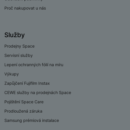
a
n
n
Proč nakupovat u nás
m
a
i
e
bí
c
r
je
e
y
ní
Služby
m
Prodejny Space
Servisní služby
Lepení ochranných fólií na míru
Výkupy
Zapůjčení Fujifilm Instax
CEWE služby na prodejnách Space
Pojištění Space Care
Prodloužená záruka
Samsung prémiová instalace