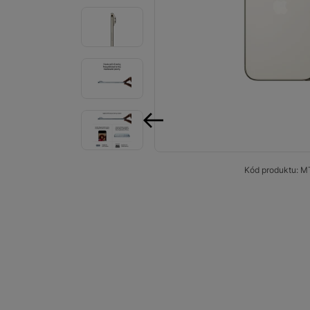
Smart
Ventilátory
Počítače a notebooky
Herní zóna
Péče o zdraví a tělo
předchozí
Příslušenství
Kód produktu:
M
Dárkové poukázky iSpace
Vrácené zboží