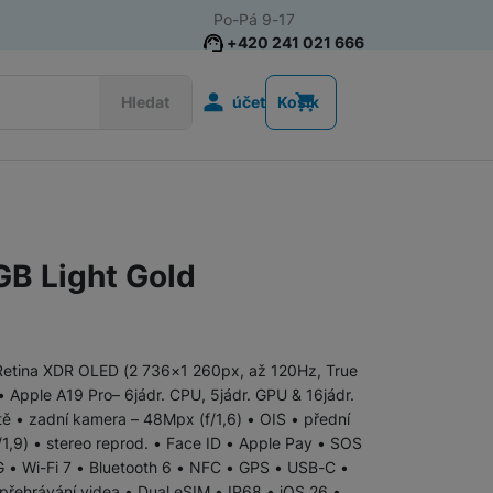
Po-Pá 9-17
+420 241 021 666
Uživatelská s
Hledat
účet
Košík
Telefony pro seniory
Tlačítkové telefony pro seniory
GB Light Gold
Chytré telefony pro seniory
 Retina XDR OLED (2 736×1 260px, až 120Hz, True
• Apple A19 Pro– 6jádr. CPU, 5jádr. GPU & 16jádr.
Tlačítkové telefony
tě • zadní kamera – 48Mpx (f/1,6) • OIS • přední
,9) • stereo reprod. • Face ID • Apple Pay • SOS
G • Wi-Fi 7 • Bluetooth 6 • NFC • GPS • USB-C •
 přehrávání videa • Dual eSIM • IP68 • iOS 26 •