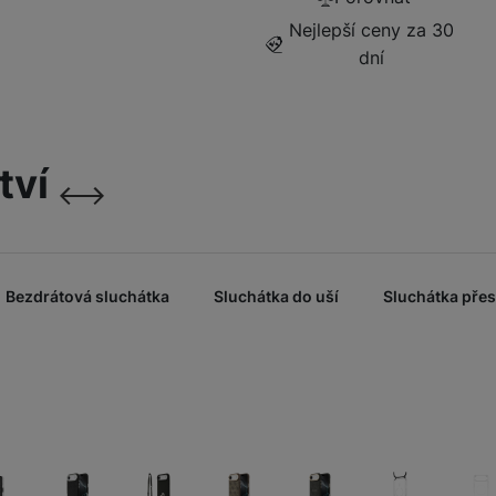
sklo)
Nejlepší ceny za 30
999
Kč
dní
Fusion Pro Privacy
(Privátní extra odolná
Ochranná fól
ochrana)
tví
999
Kč
následující
předchozí
Bezdrátová sluchátka
Sluchátka do uší
Sluchátka přes