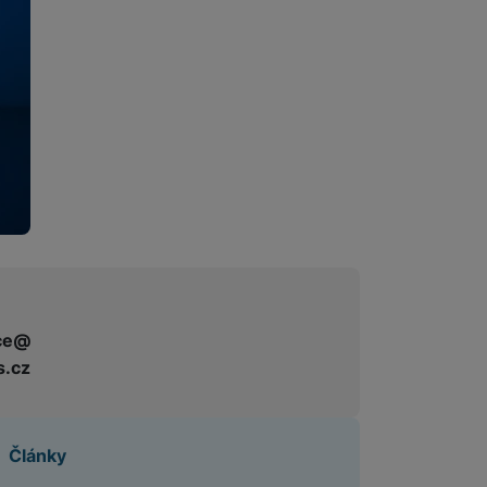
ce@
s.cz
Články