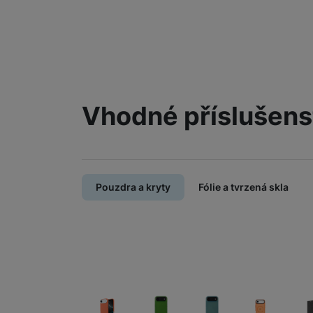
Vhodné příslušens
Pouzdra a kryty
Fólie a tvrzená skla