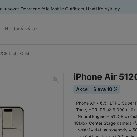
nakupovat
Ochranné fólie Mobile Outfitters
NextLife
Výkupy
Vyhledávání
12GB Light Gold
Chytré telefony
iPhone
iPhone Air 512
Samsung
Akce
Sleva 10 %
OnePlus
Xiaomi
iPhone Air • 6,5" LTPO Super
Tone, HDR, P3,až 3 000 nitů) 
Honor
Odolné mobilní telefony
Neural Engine • 512GB úložiš
18Mpx Center Stage kamera (f/1
Renewd iPhone
volání • det. autonehody • 5
akční tlačítko • až 30 hodin