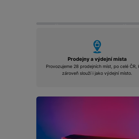
o
o
u
u
š
š
í
í
Marketingové cookies pou
k
k
na našich stránkách, tak n
u
u
vyhody
Prodejny a výdejní místa
Provozujeme 28 prodejních míst, po celé ČR, 
zároveň slouží i jako výdejní místo.
MO Fólie Blue_Bann