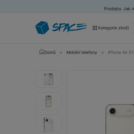
Prodejny
Jak 
Kategorie zboží
Akce a výprodej
Domů
Mobilní telefony
iPhone Air 5
Mobilní telefony
Fotografie
Fotografie
Nositelná elektronika
Televize
Audio
Domácí spotřebiče
Tablety
Foto