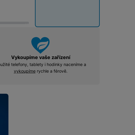
o
o
š
š
í
í
 obsahy nebo reklamy jak
k
k
u
u
Vykoupíme vaše zařízení
užité telefony, tablety i hodinky naceníme a
vykoupíme
rychle a férově.