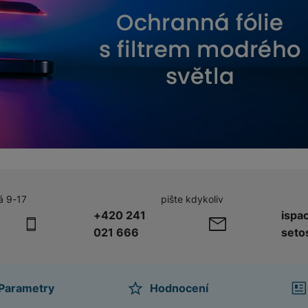
á 9-17
pište kdykoliv
+420 241
ispa
021 666
seto
Parametry
Hodnocení