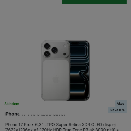
a
n
n
m
a
i
e
bí
c
r
je
e
y
ní
m
Akce
Skladem
na 3 prodejnách
Sleva 8 %
iPhone 17 Pro 512GB Silver
iPhone 17 Pro • 6,3" LTPO Super Retina XDR OLED displej
(2622×1206px,až 120Hz,HDR,True Tone,P3,až 3000 nitů) •