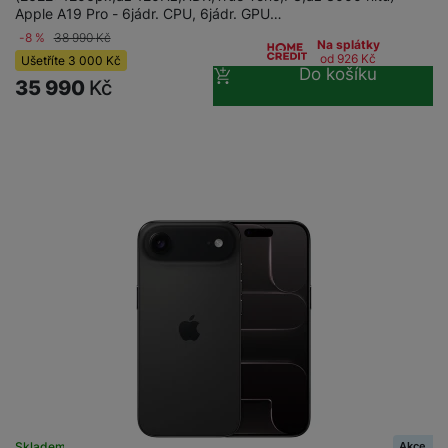
Apple A19 Pro - 6jádr. CPU, 6jádr. GPU…
-8 %
38 990
Kč
Na splátky
od 926
Kč
Ušetříte
3 000
Kč
Do košíku
35 990
Kč
Akce
Skladem