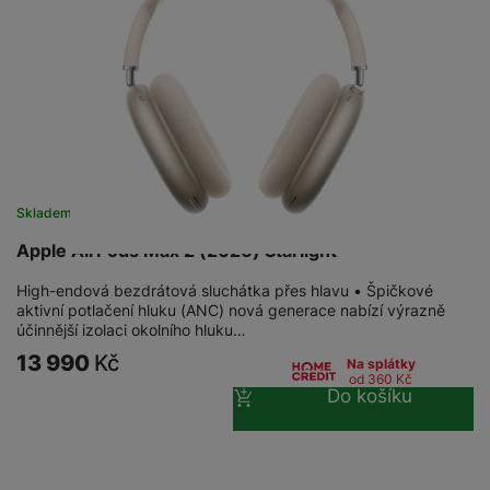
Skladem
na 2 prodejnách
Apple AirPods Max 2 (2026) Starlight
High-endová bezdrátová sluchátka přes hlavu • Špičkové
aktivní potlačení hluku (ANC) nová generace nabízí výrazně
účinnější izolaci okolního hluku…
13 990
Kč
Na splátky
od 360
Kč
Do košíku