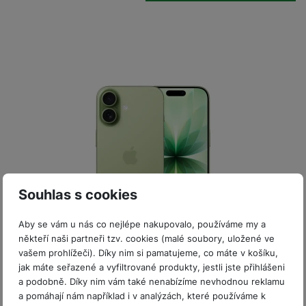
P
d
a
i
d
ří
n
m
č
i
s
i
ě
e
o
l
c
ť
u
e
o
H
š
P
v
e
e
P
o
é
r
n
ří
u
k
n
s
s
z
a
í
t
l
d
rt
p
v
u
r
y
ř
í
š
a
í
p
e
p
s
Souhlas s cookies
r
n
r
l
o
s
o
u
Aby se vám u nás co nejlépe nakupovalo, používáme my a
A
t
A
š
Skladem
na 10 prodejnách
někteří naši partneři tzv. cookies (malé soubory, uložené ve
ir
v
ir
e
vašem prohlížeči). Díky nim si pamatujeme, co máte v košíku,
P
í
p
iPhone 17 256GB Sage
n
jak máte seřazené a vyfiltrované produkty, jestli jste přihlášeni
o
p
o
s
a podobně. Díky nim vám také nenabízíme nevhodnou reklamu
iPhone 17 • 6,3" LTPO Super Retina XDR OLED (2 622×1
d
r
d
t
206px, až 120Hz, True Tone, HDR, P3,až 3 000 nitů) • Apple
a pomáhají nám například i v analýzách, které používáme k
s
o
s