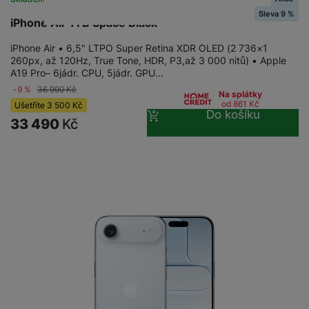
Sleva 9 %
iPhone Air 1TB Space Black
iPhone Air • 6,5" LTPO Super Retina XDR OLED (2 736×1
260px, až 120Hz, True Tone, HDR, P3,až 3 000 nitů) • Apple
A19 Pro– 6jádr. CPU, 5jádr. GPU…
-9 %
36 990
Kč
Na splátky
od 861
Kč
Ušetříte
3 500
Kč
Do košíku
33 490
Kč