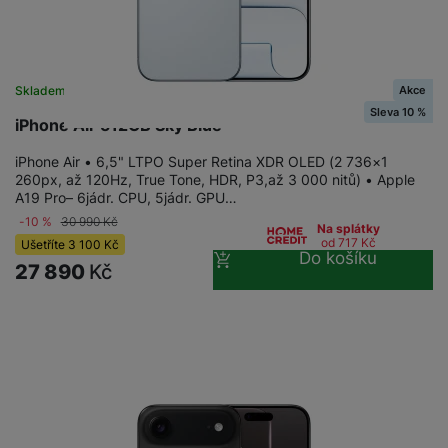
Akce
Skladem
Sleva 10 %
iPhone Air 512GB Sky Blue
iPhone Air • 6,5" LTPO Super Retina XDR OLED (2 736×1
260px, až 120Hz, True Tone, HDR, P3,až 3 000 nitů) • Apple
A19 Pro– 6jádr. CPU, 5jádr. GPU…
-10 %
30 990
Kč
Na splátky
od 717
Kč
Ušetříte
3 100
Kč
Do košíku
27 890
Kč