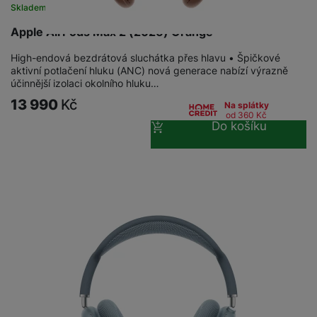
Skladem
Apple AirPods Max 2 (2026) Orange
High-endová bezdrátová sluchátka přes hlavu • Špičkové
aktivní potlačení hluku (ANC) nová generace nabízí výrazně
účinnější izolaci okolního hluku…
13 990
Kč
Na splátky
od 360
Kč
Do košíku