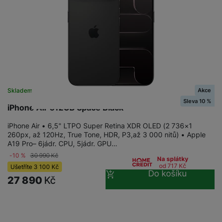
Akce
Skladem
Sleva 10 %
iPhone Air 512GB Space Black
iPhone Air • 6,5" LTPO Super Retina XDR OLED (2 736×1
260px, až 120Hz, True Tone, HDR, P3,až 3 000 nitů) • Apple
A19 Pro– 6jádr. CPU, 5jádr. GPU…
-10 %
30 990
Kč
Na splátky
od 717
Kč
Ušetříte
3 100
Kč
Do košíku
27 890
Kč