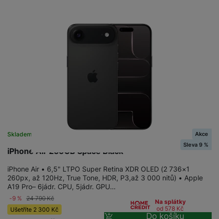
Akce
Skladem na prodejně
na 1 prodejně
Sleva 9 %
iPhone Air 256GB Space Black
iPhone Air • 6,5" LTPO Super Retina XDR OLED (2 736×1
260px, až 120Hz, True Tone, HDR, P3,až 3 000 nitů) • Apple
A19 Pro– 6jádr. CPU, 5jádr. GPU…
-9 %
24 790
Kč
Na splátky
od 578
Kč
Ušetříte
2 300
Kč
Do košíku