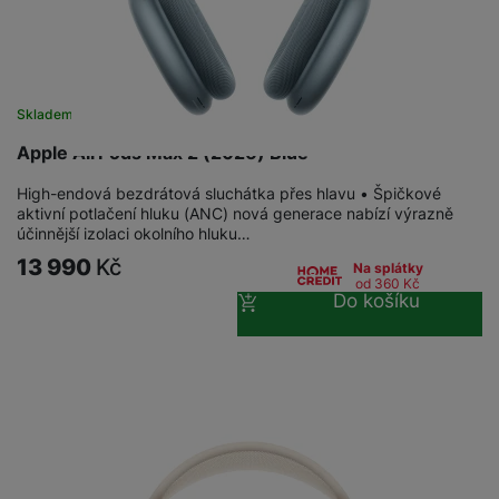
Skladem
na 1 prodejně
Apple AirPods Max 2 (2026) Blue
High-endová bezdrátová sluchátka přes hlavu • Špičkové
aktivní potlačení hluku (ANC) nová generace nabízí výrazně
účinnější izolaci okolního hluku…
13 990
Kč
Na splátky
od 360
Kč
Do košíku