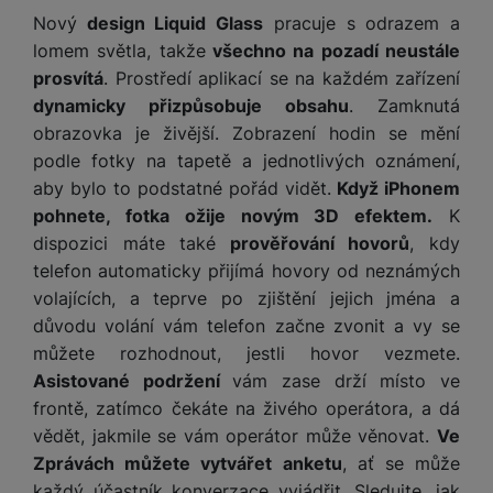
e
ří
č
i
Nový
design Liquid Glass
pracuje s odrazem a
ri
z
o
o
lomem světla, takže
všechno na pozadí neustále
e
e
v
-
ní
prosvítá
. Prostředí aplikací se na každém zařízení
é
P
v
dynamicky přizpůsobuje obsahu
. Zamknutá
s
ří
i
P
obrazovka je živější. Zobrazení hodin se mění
t
sl
d
o
o
podle fotky na tapetě a jednotlivých oznámení,
u
e
w
l
aby bylo to podstatné pořád vidět.
Když iPhonem
š
o
e
y
e
k
r
pohnete, fotka ožije novým 3D efektem.
K
n
a
b
dispozici máte také
prověřování hovorů
, kdy
H
st
b
a
telefon automaticky přijímá hovory od neznámých
e
ví
e
n
volajících, a teprve po zjištění jejich jména a
r
p
l
k
n
důvodu volání vám telefon začne zvonit a vy se
r
y
y
í
můžete rozhodnout, jestli hovor vezmete.
o
s
k
Asistované podržení
vám zase drží místo ve
a
r
l
frontě, zatímco čekáte na živého operátora, a dá
u
y
á
t
c
vědět, jakmile se vám operátor může věnovat.
Ve
v
o
hl
Zprávách můžete vytvářet anketu
, ať se může
e
k
o
každý účastník konverzace vyjádřit. Sledujte, jak
s