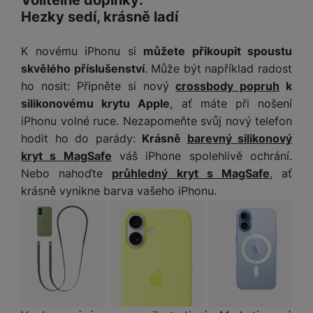
Hezky sedí, krásně ladí
K novému iPhonu si
můžete přikoupit spoustu
skvělého příslušenství
. Může být například radost
ho nosit: Připněte si nový
crossbody popruh
k
silikonovému krytu Apple
, ať máte při nošení
iPhonu volné ruce. Nezapomeňte svůj nový telefon
hodit ho do parády:
Krásně
barevný silikonový
kryt s MagSafe
váš iPhone spolehlivě ochrání.
Nebo nahoďte
průhledný kryt s MagSafe
, ať
krásně vynikne barva vašeho iPhonu.