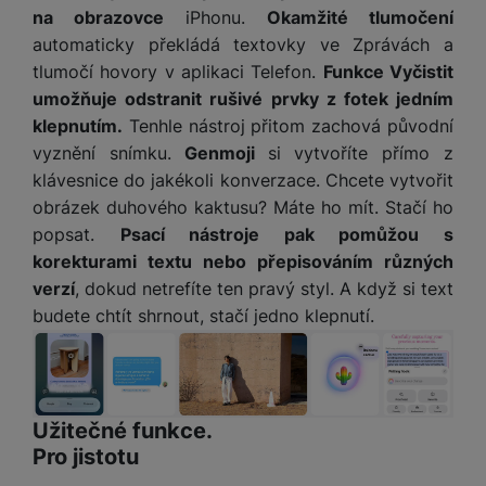
na obrazovce
iPhonu.
Okamžité tlumočení
automaticky překládá textovky ve Zprávách a
tlumočí hovory v aplikaci Telefon.
Funkce Vyčistit
umožňuje odstranit rušivé prvky z fotek jedním
klepnutím.
Tenhle nástroj přitom zachová původní
vyznění snímku.
Genmoji
si vytvoříte přímo z
klávesnice do jakékoli konverzace. Chcete vytvořit
obrázek duhového kaktusu? Máte ho mít. Stačí ho
popsat.
Psací nástroje pak pomůžou s
korekturami textu nebo přepisováním různých
verzí
, dokud netrefíte ten pravý styl. A když si text
budete chtít shrnout, stačí jedno klepnutí.
Užitečné funkce.
Pro jistotu