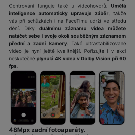
ří
c
e
ů
s
Centrování funguje také u videohovorů.
Umělá
t
s
í
r
m
t
c
inteligence automaticky upravuje záběr
, takže
l
a
n
oj
h
u
vás při schůzkách i na FaceTimu udrží ve středu
d
P
í
á
P
š
a
ř
dění. Díky
duálnímu záznamu videa můžete
S
n
P
ří
e
p
í
natáčet sebe i svoje okolí souběžným záznamem
S
k
ří
s
n
t
s
D
přední a zadní kamery
. Také ultrastabilizované
y
sl
l
s
é
l
d
video je nyní ještě kvalitnější. Pořizujte i v akci
u
u
t
r
u
is
š
š
neskutečně
plynulá 4K videa v Dolby Vision při 60
v
y
š
k
e
e
fps
.
í
e
y
n
n
M
p
n
st
s
ik
r
S
s
ví
t
r
o
S
t
p
v
o
s
D
v
r
í
f
p
d
í
o
p
o
o
is
p
M
r
n
t
k
r
a
o
y
ř
y
o
c
l
e
a
48Mpx zadní fotoaparáty.
e
P
b
u