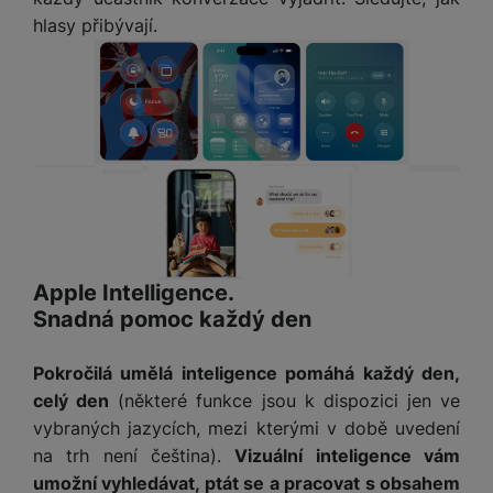
a
n
n
hlasy přibývají.
m
a
i
e
bí
c
r
je
e
y
ní
m
Apple Intelligence.
Snadná pomoc každý den
Pokročilá umělá inteligence pomáhá každý den,
celý den
(
některé funkce jsou k dispozici jen ve
vybraných jazycích, mezi kterými v době uvedení
na trh není čeština
).
Vizuální inteligence vám
umožní vyhledávat, ptát se a pracovat s obsahem