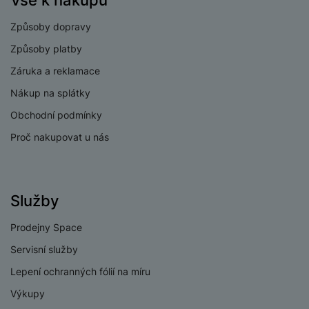
Vše k nákupu
Rozlišení
Způsoby dopravy
širokoúhlého
48 MPX
Způsoby platby
fotoaparátu
Záruka a reklamace
Optický zoom
2x
Nákup na splátky
Typ fotoaparátu
Širokoúhlý
Obchodní podmínky
Proč nakupovat u nás
PROCESOR
Služby
Počet jader
6
procesoru
Prodejny Space
Procesor
Apple A19
Servisní služby
Lepení ochranných fólií na míru
Nelze koupit
28 990
Kč
Výkupy