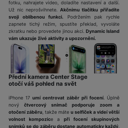
y
n
k
fotku, nahrajete video, doladíte nastavení a další.
a
e
t
a
y
Už nic neprošvihnete.
Akčnímu tlačítku přiřadíte
d
r
v
N
b
svoji oblíbenou funkci.
Podržením pak rychle
t
í
a
E
íj
P
o
zapnete tichý režim, spustíte překlad, vyvoláte
k
b
x
e
ří
r
d
zkratku nebo provedete jinou akci.
Dynamic Island
íj
t
č
sl
y
o
e
e
vám ukazuje živé aktivity a upozornění.
k
u
m
č
r
y
š
B
á
k
n
(
e
a
c
y
í
2
n
t
í
H
3
st
e
L
m
D
0
ví
ri
o
s
D
Přední kamera Center Stage
V
p
e
k
p
d
otočí váš pohled na svět
)
r
a
á
o
is
o
n
t
t
N
k
A
a
iPhone 17
umí centrovat záběr při focení
. Úplně
o
ř
a
y
p
p
nový
čtvercový snímač podporuje zoom a
r
e
b
pl
á
y
E
otočení záběru
, takže máte
u selfíček a videí větší
b
íj
e
j
x
i
volnost kompozic
e a
při focení skupinových
e
W
P
e
t
č
cí
snímků se do záběru dostane automaticky každý
.
a