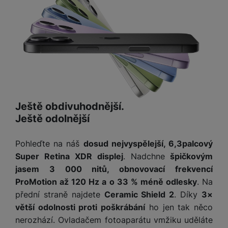
o
r
y
ří
K
R
n
y
/
s
a
y
e
a
n
l
b
c
p
o
u
e
h
P
ř
s
š
l
l
ří
e
i
e
y
o
s
d
č
n
n
l
s
R
e
s
a
u
á
e
d
t
b
š
Ještě obdivuhodnější.
d
d
a
v
íj
e
k
u
Ještě odolnější
t
í
e
n
y
k
p
č
s
P
c
r
F
Pohleďte na náš
dosud nejvyspělejší, 6,3palcový
k
t
T
ří
e
o
l
Super Retina XDR displej
. Nadchne
špičkovým
y
v
e
s
t
a
í
jasem 3 000 nitů, obnovovací frekvencí
l
l
a
S
s
p
e
ProMotion až 120 Hz a o 33 % méně odlesky
. Na
u
b
íť
h
r
k
š
přední straně najdete
Ceramic Shield 2
. Díky
3×
l
o
d
o
o
e
větší odolnosti proti poškrábání
ho jen tak něco
e
v
i
i
n
n
t
nerozhází. Ovladačem fotoaparátu vmžiku uděláte
é
s
P
v
s