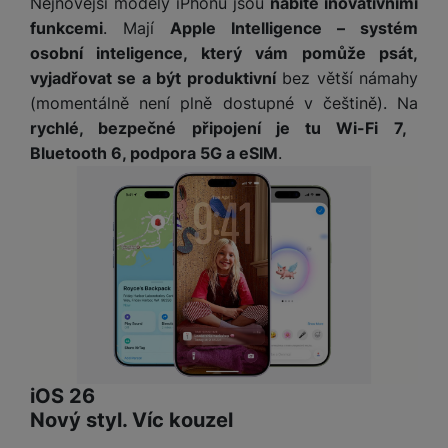
Nejnovější modely iPhonu jsou
nabité inovativními
M
e
R
w
ti
ic
funkcemi
. Mají
Apple Intelligence – systém
á
e
m
H
r
osobní inteligence, který vám pomůže psát,
m
r
é
e
o
e
b
vyjadřovat se a být produktivní
bez větší námahy
di
r
S
č
a
(momentálně není plně dostupné v češtině). Na
a
ní
D
k
n
rychlé, bezpečné připojení je tu Wi-Fi 7,
m
X
J
y
k
Bluetooth 6, podpora 5G a eSIM
.
y
C
e
p
y
ši
d
r
p
n
o
r
H
o
F
o
e
r
r
d
r
á
a
v
n
z
m
ě
í
o
e
a
a
v
T
ví
p
é
V
c
o
b
e
iOS 26
č
A
a
z
ít
Nový styl. Víc kouzel
u
t
a
a
d