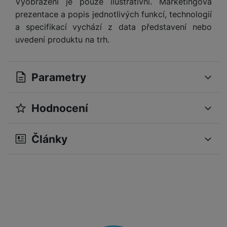
Vyobrazení je pouze ilustrativní. Marketingová
prezentace a popis jednotlivých funkcí, technologií
a specifikací vychází z data představení nebo
uvedení produktu na trh.
Parametry
Hodnocení
OBECNÉ
Pro vkládání recenzí je nutné se přihlásit.
Operační systém
iOS
Články
Modelová řada
17
Recenze
Sériová řada
iPhone 17
Nebyla přidána žádná recenze.
Značka
Apple
Verze vybraného
26
operačního systému