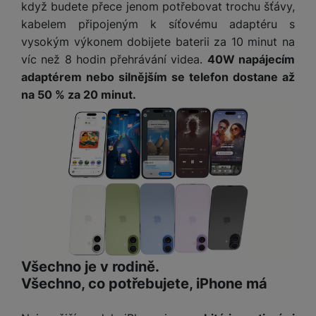
a
z
když budete přece jenom potřebovat trochu šťávy,
č
ě
d
e
kabelem připojeným k síťovému adaptéru s
ť
H
r
vysokým výkonem dobijete baterii za 10 minut na
o
e
D
á
v
víc než 8 hodin přehrávání videa.
40W napájecím
r
r
t
é
n
adaptérem nebo silnějším se telefon dostane až
ž
o
k
í
na 50 % za 20 minut.
á
v
a
a
k
é
r
p
y
p
t
o
p
o
y
č
r
w
ít
o
e
S
a
M
t
r
t
č
ic
e
b
y
o
r
l
a
l
v
o
e
n
u
é
S
v
k
s
ž
D
Všechno je v rodině.
i
y
y
i
H
z
Všechno, co potřebujete, iPhone má
d
P
C
M
e
l
o
ul