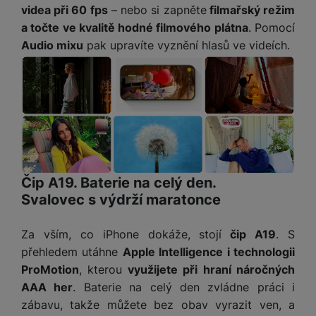
e
služby jako je chat a podobně.
l
videa při 60 fps
– nebo si zapněte
filmařský režim
v
n
e
a točte ve kvalitě hodné filmového plátna
. Pomocí
l
st
v
Tyto cookies nám umožňují měření výkonu našeho webu i
a
Audio mixu
pak upravíte vyznění hlasů ve videích.
ví
Marketingové
Marketingové
-
abychom vás neobtěžovali nevhodnou
i
našich reklamních kampaní. Jejich pomocí určujeme počet
d
k
reklamou
.
návštěv a zdroje návštěv našich internetových stránek. Data
z
a
v
Povoleno
získaná pomocí těchto cookies zpracováváme souhrnně a
e
č
y
anonymně, takže nejsme schopni identifikovat konkrétní
e
s
P
uživatele našeho webu.
D
a
Marketingové cookies používáme my nebo naši partneři,
o
H
á
v
abychom vám mohli zobrazit vhodné obsahy nebo reklamy jak
w
e
l
na našich stránkách, tak na stránkách třetích stran.
a
e
r
k
č
r
n
Čip A19. Baterie na celý den.
o
ů
b
í
Svalovec s výdrží maratonce
v
m
a
sl
é
n
u
o
Za vším, co iPhone dokáže, stojí
čip A19
. S
k
c
v
přehledem utáhne
Apple Intelligence i technologii
y
h
l
ProMotion
, kterou
využijete při hraní náročných
á
a
P
AAA her
. Baterie na celý den zvládne práci i
t
B
d
a
k
e
zábavu, takže můžete bez obav vyrazit ven, a
a
m