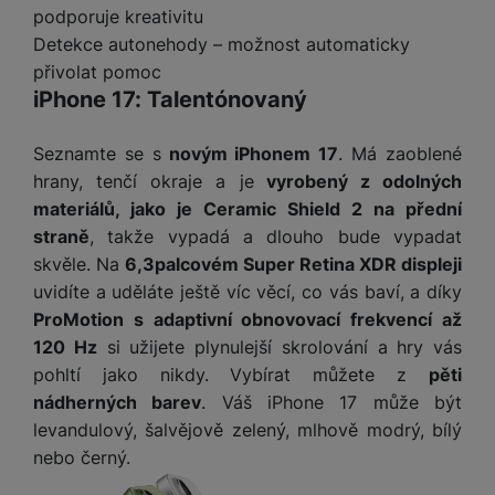
t
e
r
y
a
podporuje kreativitu
y
v
a
bí
Detekce autonehody – možnost automaticky
K
í
F
c
je
P
přivolat pomoc
a
p
il
k
č
ří
iPhone 17: Talentónovaný
b
r
t
p
k
s
e
o
r
a
y
l
l
c
Seznamte se s
novým iPhonem 17
. Má zaoblené
y
d
k
u
y
h
hrany, tenčí okraje a je
vyrobený z odolných
y
c
š
K
a
y
materiálů, jako je Ceramic Shield 2 na přední
h
e
r
r
t
S
y
n
straně
, takže vypadá a dlouho bude vypadat
y
e
r
o
tr
s
skvěle. Na
6,3palcovém Super Retina XDR displeji
t
d
é
ft
ý
t
uvidíte a uděláte ještě víc věcí, co vás baví, a díky
k
u
h
w
m
v
y
ProMotion s adaptivní obnovovací frekvencí až
k
o
a
h
í
c
d
120 Hz
si užijete plynulejší skrolování a hry vás
r
o
p
A
e
i
e
pohltí jako nikdy. Vybírat můžete z
pěti
di
r
d
n
nádherných barev
. Váš iPhone 17 může být
n
o
a
D
k
H
k
i
levandulový, šalvějově zelený, mlhově modrý, bílý
p
i
y
U
á
P
t
nebo černý.
s
B
m
h
é
k
P