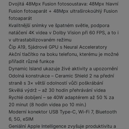
a
m
v
e
Dvojitá 48Mpx Fusion fotosoustava: 48Mpx hlavní
P
bi
a
B
e
e
Fusion fotoaparát + 48Mpx ultraširokoúhlý Fusion
ř
ln
M
b
e
č
s
í
fotoaparát
í
y
a
z
k
ni
s
t
Kvalitnější snímky ve špatném světle, podpora
ši
t
d
y
c
l
el
natáčení 4K videa v Dolby Vision při 60 FPS, a to i
a
o
r
e
u
e
p
h
á
v ultrastabilizovaném režimu
k
š
f
o
y
t
Čip A19, 5jádrové GPU s Neural Acceleratory
t
e
o
dl
o
a
Akční tlačítko na boku telefonu, kterému je možné
n
n
S
o
v
bl
přiřadit různé funkce
s
y
l
ž
é
e
t
Dynamic Island ukazuje živé aktivity a upozornění
u
k
n
t
P
v
Odolná konstrukce – Ceramic Shield 2 na přední
n
y
a
ů
ří
í
e
straně s 3× větší odolností vůči poškrábání
p
b
m
s
p
č
Skvělá výdrž – až 30 hodin přehrávání videa
o
íj
l
r
n
S
d
e
Rychlé dobíjení – se 40W adaptérem až 50 % za
u
o
í
I
m
č
20 minut (8 hodin videa po 10 min.)
š
A
c
M
y
k
e
Moderní konektor USB Type-C, Wi-Fi 7, Bluetooth
p
l
k
š
y
n
6, 5G, eSIM
p
o
a
s
l
Geniální Apple Intelligence zvyšuje produktivitu a
T
n
N
rt