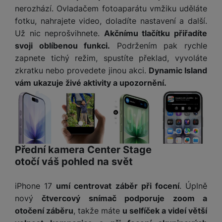
y
n
k
a
nerozhází. Ovladačem fotoaparátu vmžiku uděláte
e
t
a
y
d
r
v
fotku, nahrajete video, doladíte nastavení a další.
N
b
t
í
a
Už nic neprošvihnete.
Akčnímu tlačítku přiřadíte
E
íj
P
o
k
b
x
svoji oblíbenou funkci.
Podržením pak rychle
e
ří
r
d
íj
t
zapnete tichý režim, spustíte překlad, vyvoláte
č
sl
y
o
e
e
k
u
zkratku nebo provedete jinou akci.
Dynamic Island
m
č
r
y
š
B
vám ukazuje živé aktivity a upozornění.
á
k
n
(
e
a
c
y
í
2
n
t
í
H
3
st
e
L
m
D
0
ví
ri
o
s
D
V
p
e
k
p
d
)
r
a
Přední kamera Center Stage
á
o
is
o
n
t
otočí váš pohled na svět
t
N
k
A
a
o
ř
a
y
p
p
r
e
iPhone 17
umí centrovat záběr při focení
. Úplně
b
pl
á
y
E
b
íj
nový
čtvercový snímač podporuje zoom a
e
j
x
i
e
otočení záběru
, takže máte
u selfíček a videí větší
W
P
e
t
č
cí
a