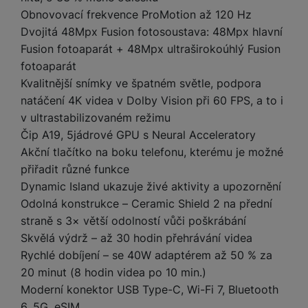
a
m
v
e
P
bi
Obnovovací frekvence ProMotion až 120 Hz
a
B
e
e
ř
ln
Dvojitá 48Mpx Fusion fotosoustava: 48Mpx hlavní
M
b
e
č
s
í
í
Fusion fotoaparát + 48Mpx ultraširokoúhlý Fusion
y
a
z
k
ni
s
t
ši
t
d
fotoaparát
y
c
l
el
a
o
r
Kvalitnější snímky ve špatném světle, podpora
e
u
e
p
h
á
k
natáčení 4K videa v Dolby Vision při 60 FPS, a to i
š
f
o
y
t
t
v ultrastabilizovaném režimu
e
o
dl
o
a
n
n
Čip A19, 5jádrové GPU s Neural Acceleratory
S
o
v
bl
s
y
l
Akční tlačítko na boku telefonu, kterému je možné
ž
é
e
t
u
přiřadit různé funkce
k
n
t
P
v
n
y
a
Dynamic Island ukazuje živé aktivity a upozornění
ů
ří
í
e
p
b
Odolná konstrukce – Ceramic Shield 2 na přední
m
s
p
č
o
íj
straně s 3× větší odolností vůči poškrábání
l
r
n
S
d
e
u
Skvělá výdrž – až 30 hodin přehrávání videa
o
í
I
m
č
š
A
Rychlé dobíjení – se 40W adaptérem až 50 % za
c
M
y
k
e
p
l
20 minut (8 hodin videa po 10 min.)
k
š
y
n
p
o
Moderní konektor USB Type-C, Wi-Fi 7, Bluetooth
a
s
l
T
n
N
rt
6, 5G, eSIM