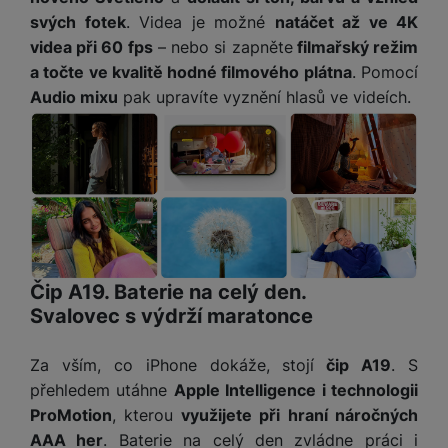
e
služby jako je chat a podobně.
l
v
svých fotek
. Videa je možné
natáčet až ve 4K
n
e
l
st
videa při 60 fps
– nebo si zapněte
filmařský režim
v
Tyto cookies nám umožňují měření výkonu našeho webu i
a
ví
a točte ve kvalitě hodné filmového plátna
. Pomocí
Marketingové
Marketingové
-
abychom vás neobtěžovali nevhodnou
i
našich reklamních kampaní. Jejich pomocí určujeme počet
d
k
Audio mixu
pak upravíte vyznění hlasů ve videích.
reklamou
.
návštěv a zdroje návštěv našich internetových stránek. Data
z
a
v
Povoleno
získaná pomocí těchto cookies zpracováváme souhrnně a
e
č
y
anonymně, takže nejsme schopni identifikovat konkrétní
e
s
P
uživatele našeho webu.
D
a
Marketingové cookies používáme my nebo naši partneři,
o
H
á
v
abychom vám mohli zobrazit vhodné obsahy nebo reklamy jak
w
e
l
na našich stránkách, tak na stránkách třetích stran.
a
e
r
k
č
r
n
o
ů
b
í
v
m
Čip A19. Baterie na celý den.
a
sl
é
Svalovec s výdrží maratonce
n
u
o
k
c
v
y
h
Za vším, co iPhone dokáže, stojí
čip A19
. S
l
á
přehledem utáhne
Apple Intelligence i technologii
a
P
t
B
d
ProMotion
, kterou
využijete při hraní náročných
a
k
e
a
AAA her
. Baterie na celý den zvládne práci i
m