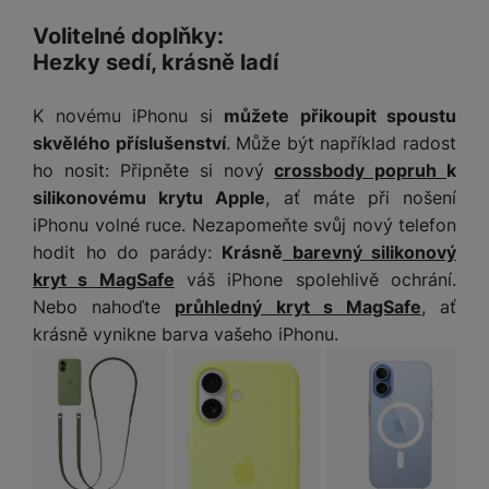
Volitelné doplňky:
Hezky sedí, krásně ladí
K novému iPhonu si
můžete přikoupit spoustu
skvělého příslušenství
. Může být například radost
ho nosit: Připněte si nový
crossbody popruh
k
silikonovému krytu Apple
, ať máte při nošení
iPhonu volné ruce. Nezapomeňte svůj nový telefon
hodit ho do parády:
Krásně
barevný silikonový
kryt s MagSafe
váš iPhone spolehlivě ochrání.
Nebo nahoďte
průhledný kryt s MagSafe
, ať
krásně vynikne barva vašeho iPhonu.