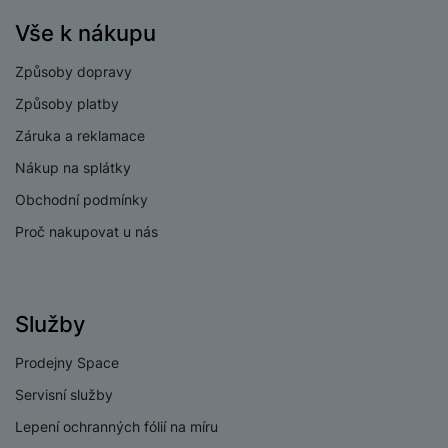
Rozlišení hlavního
48 MPX
zadního fotoaparátu
Vše k nákupu
Rozlišení
Způsoby dopravy
širokoúhlého
48 MPX
Způsoby platby
fotoaparátu
Záruka a reklamace
Optický zoom
2x
Nákup na splátky
Typ fotoaparátu
Širokoúhlý
Obchodní podmínky
Proč nakupovat u nás
PROCESOR
Služby
Počet jader
6
procesoru
Prodejny Space
Procesor
Apple A19
Servisní služby
Na splátky
Do košíku
591 Kč
22 990
Kč
Lepení ochranných fólií na míru