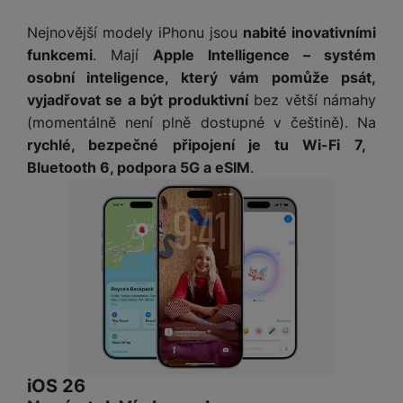
M
e
R
w
ti
ic
á
e
Nejnovější modely iPhonu jsou
nabité inovativními
m
H
r
m
r
funkcemi
. Mají
Apple Intelligence – systém
é
e
o
e
b
di
osobní inteligence, který vám pomůže psát,
r
S
č
a
a
vyjadřovat se a být produktivní
bez větší námahy
ní
D
k
n
(momentálně není plně dostupné v češtině). Na
m
X
J
y
k
y
C
rychlé, bezpečné připojení je tu Wi-Fi 7,
e
p
y
ši
Bluetooth 6, podpora 5G a eSIM
.
d
r
p
n
o
r
H
o
F
o
e
r
r
d
r
á
a
v
n
z
m
ě
í
o
e
a
a
v
T
ví
p
é
V
c
o
b
e
č
A
a
z
ít
u
iOS 26
t
a
a
d