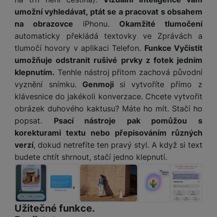
umožní vyhledávat, ptát se a pracovat s obsahem
na obrazovce
iPhonu.
Okamžité tlumočení
automaticky překládá textovky ve Zprávách a
tlumočí hovory v aplikaci Telefon.
Funkce Vyčistit
umožňuje odstranit rušivé prvky z fotek jedním
klepnutím.
Tenhle nástroj přitom zachová původní
vyznění snímku.
Genmoji
si vytvoříte přímo z
klávesnice do jakékoli konverzace. Chcete vytvořit
obrázek duhového kaktusu? Máte ho mít. Stačí ho
popsat.
Psací nástroje pak pomůžou s
korekturami textu nebo přepisováním různých
verzí
, dokud netrefíte ten pravý styl. A když si text
budete chtít shrnout, stačí jedno klepnutí.
Užitečné funkce.