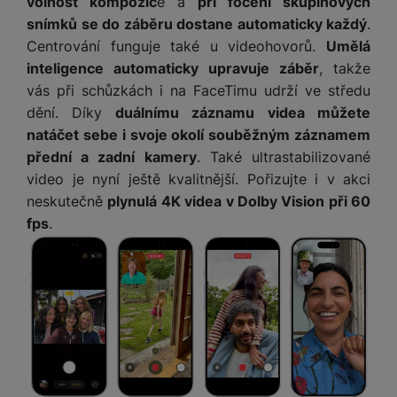
ří
volnost kompozic
e a
při focení skupinových
c
e
ů
s
t
s
í
snímků se do záběru dostane automaticky každý
.
r
m
t
c
l
a
Centrování funguje také u videohovorů.
Umělá
n
oj
h
u
d
P
í
inteligence automaticky upravuje záběr
, takže
á
P
š
a
ř
S
vás při schůzkách i na FaceTimu udrží ve středu
n
P
ří
e
p
í
S
k
ří
s
dění. Díky
duálnímu záznamu videa můžete
n
t
s
D
y
sl
l
natáčet sebe i svoje okolí souběžným záznamem
s
é
l
d
u
u
přední a zadní kamery
. Také ultrastabilizované
t
r
u
is
š
š
v
y
video je nyní ještě kvalitnější. Pořizujte i v akci
š
k
e
e
í
e
neskutečně
plynulá 4K videa v Dolby Vision při 60
y
n
n
M
p
n
fps
.
st
s
ik
r
S
s
ví
t
r
o
S
t
p
v
o
s
D
v
r
í
f
p
d
í
o
p
o
o
is
p
M
r
n
t
k
r
a
o
y
ř
y
o
c
l
e
a
e
P
b
u