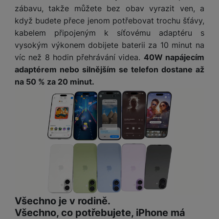
a
z
č
ě
zábavu, takže můžete bez obav vyrazit ven, a
d
e
ť
H
když budete přece jenom potřebovat trochu šťávy,
r
o
e
kabelem připojeným k síťovému adaptéru s
D
á
v
r
r
t
vysokým výkonem dobijete baterii za 10 minut na
é
n
ž
o
víc než 8 hodin přehrávání videa.
40W napájecím
k
í
á
v
adaptérem nebo silnějším se telefon dostane až
a
a
k
é
na 50 % za 20 minut.
r
p
y
p
t
o
p
o
y
č
r
w
ít
o
e
S
a
M
t
r
t
č
ic
e
b
y
o
r
l
a
l
v
o
e
n
u
é
S
v
k
s
ž
D
i
y
y
i
H
z
Všechno je v rodině.
d
P
C
M
e
Všechno, co potřebujete, iPhone má
l
o
ul