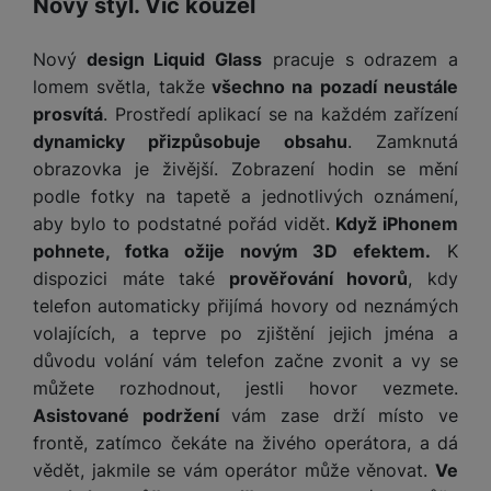
Nový styl. Víc kouzel
e
ří
č
i
ri
z
o
o
e
e
Nový
design Liquid Glass
pracuje s odrazem a
v
-
ní
lomem světla, takže
všechno na pozadí neustále
é
P
v
s
prosvítá
. Prostředí aplikací se na každém zařízení
ří
i
P
t
dynamicky přizpůsobuje obsahu
. Zamknutá
sl
d
o
o
u
e
w
obrazovka je živější. Zobrazení hodin se mění
l
š
o
e
podle fotky na tapetě a jednotlivých oznámení,
y
e
k
r
aby bylo to podstatné pořád vidět.
Když iPhonem
n
a
b
H
pohnete, fotka ožije novým 3D efektem.
K
st
b
a
e
dispozici máte také
prověřování hovorů
, kdy
ví
e
n
r
telefon automaticky přijímá hovory od neznámých
p
l
k
n
volajících, a teprve po zjištění jejich jména a
r
y
y
í
o
s
důvodu volání vám telefon začne zvonit a vy se
k
a
r
můžete rozhodnout, jestli hovor vezmete.
l
u
y
Asistované podržení
vám zase drží místo ve
á
t
c
v
frontě, zatímco čekáte na živého operátora, a dá
o
hl
e
vědět, jakmile se vám operátor může věnovat.
Ve
k
o
s