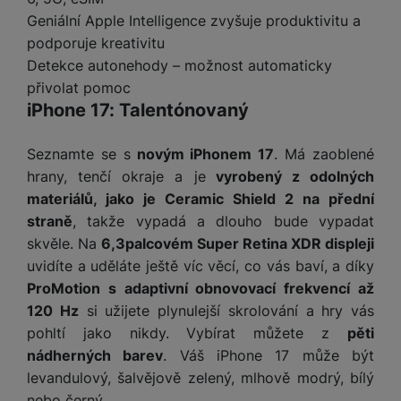
t
e
r
y
a
y
Geniální Apple Intelligence zvyšuje produktivitu a
v
a
bí
K
podporuje kreativitu
í
F
c
je
P
a
p
Detekce autonehody – možnost automaticky
il
k
č
ří
b
r
t
přivolat pomoc
p
k
s
e
o
r
iPhone 17: Talentónovaný
a
y
l
l
c
y
d
k
u
y
h
y
c
š
Seznamte se s
novým iPhonem 17
. Má zaoblené
K
a
y
h
e
hrany, tenčí okraje a je
vyrobený z odolných
r
r
t
S
y
n
y
materiálů, jako je Ceramic Shield 2 na přední
e
r
o
tr
s
t
d
straně
, takže vypadá a dlouho bude vypadat
é
ft
ý
t
k
u
h
w
skvěle. Na
6,3palcovém Super Retina XDR displeji
m
v
y
k
o
a
uvidíte a uděláte ještě víc věcí, co vás baví, a díky
h
í
c
d
r
o
p
ProMotion s adaptivní obnovovací frekvencí až
A
e
i
e
di
r
120 Hz
si užijete plynulejší skrolování a hry vás
d
n
n
o
a
D
pohltí jako nikdy. Vybírat můžete z
pěti
k
H
k
i
p
i
nádherných barev
. Váš iPhone 17 může být
y
U
á
P
t
s
levandulový, šalvějově zelený, mlhově modrý, bílý
B
m
h
é
k
P
nebo černý.