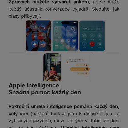
Zprávách můžete vytvářet anketu
, ať se může
a
n
n
každý účastník konverzace vyjádřit. Sledujte, jak
m
a
i
e
bí
hlasy přibývají.
c
r
je
e
y
ní
m
Apple Intelligence.
Snadná pomoc každý den
Pokročilá umělá inteligence pomáhá každý den,
celý den
(
některé funkce jsou k dispozici jen ve
vybraných jazycích, mezi kterými v době uvedení
na trh není čeština
).
Vizuální inteligence vám