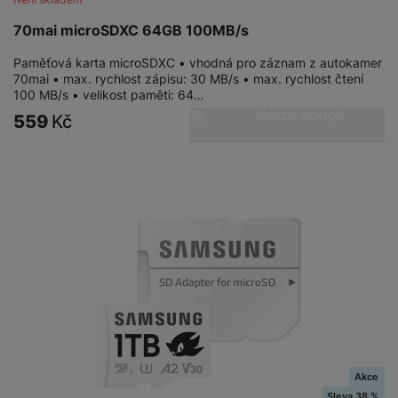
e
ří
č
i
ri
z
70mai microSDXC 64GB 100MB/s
o
o
e
e
v
-
ní
Paměťová karta microSDXC • vhodná pro záznam z autokamer
é
P
v
70mai • max. rychlost zápisu: 30 MB/s • max. rychlost čtení
s
ří
i
P
100 MB/s • velikost paměti: 64…
t
Nelze koupit
sl
d
o
559
Kč
o
u
e
w
l
š
o
e
y
e
k
r
n
a
b
H
st
b
a
e
ví
e
n
r
p
l
k
n
r
y
y
í
o
s
k
a
r
l
u
y
á
t
c
v
o
hl
e
Akce
k
o
s
Sleva 38 %