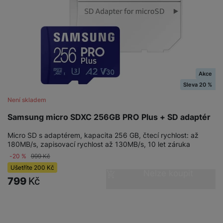
Akce
Sleva 20 %
Není skladem
Samsung micro SDXC 256GB PRO Plus + SD adaptér
Micro SD s adaptérem, kapacita 256 GB, čtecí rychlost: až
180MB/s, zapisovací rychlost až 130MB/s, 10 let záruka
-20 %
999
Kč
Ušetříte
200
Kč
Nelze koupit
799
Kč