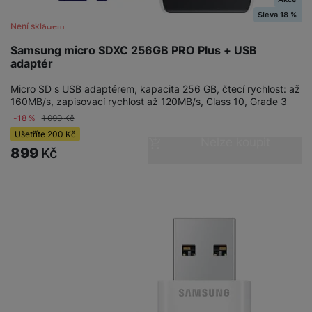
Sleva 18 %
Není skladem
Samsung micro SDXC 256GB PRO Plus + USB
adaptér
Micro SD s USB adaptérem, kapacita 256 GB, čtecí rychlost: až
160MB/s, zapisovací rychlost až 120MB/s, Class 10, Grade 3
-18 %
1 099
Kč
Ušetříte
200
Kč
Nelze koupit
899
Kč