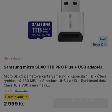
Akce
Sleva 12 %
Není skladem
Samsung micro SDXC 1TB PRO Plus + USB adaptér
Micro SDXC paměťová karta Samsung • Kapacita 1 TB • Čtecí
rychlost až 180 MB/s • Standard UHS-I a U3 • Rychlostní třída
Class 10 a V30 s minimální…
-12 %
3 399
Kč
Ušetříte
400
Kč
Nelze koupit
2 999
Kč