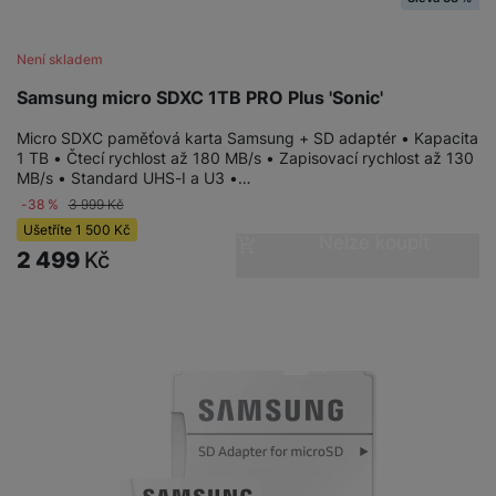
a
n
n
m
a
i
e
bí
Není skladem
c
r
je
e
Samsung micro SDXC 1TB PRO Plus 'Sonic'
y
ní
m
Micro SDXC paměťová karta Samsung + SD adaptér • Kapacita
1 TB • Čtecí rychlost až 180 MB/s • Zapisovací rychlost až 130
MB/s • Standard UHS-I a U3 •…
-38 %
3 999
Kč
Ušetříte
1 500
Kč
Nelze koupit
2 499
Kč