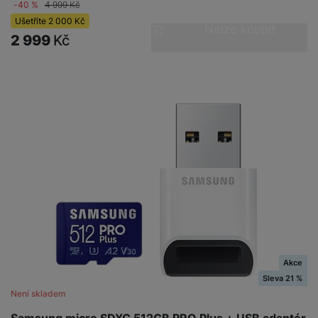
-40 %
4 999
Kč
Ušetříte
2 000
Kč
Nelze koupit
2 999
Kč
Akce
Sleva 21 %
Není skladem
Samsung micro SDXC 512GB PRO Plus + USB adaptér