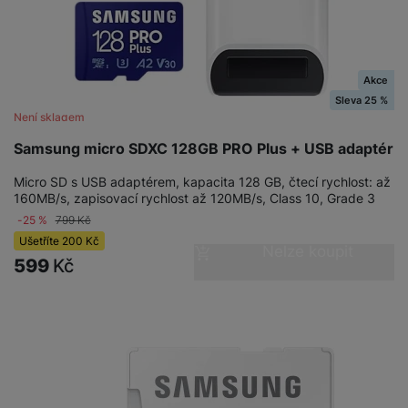
Akce
Sleva 25 %
Není skladem
Samsung micro SDXC 128GB PRO Plus + USB adaptér
Micro SD s USB adaptérem, kapacita 128 GB, čtecí rychlost: až
160MB/s, zapisovací rychlost až 120MB/s, Class 10, Grade 3
-25 %
799
Kč
Ušetříte
200
Kč
Nelze koupit
599
Kč