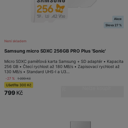
Akce
Sleva 27 %
Není skladem
Samsung micro SDXC 256GB PRO Plus 'Sonic'
Micro SDXC paměťová karta Samsung + SD adaptér • Kapacita
256 GB • Čtecí rychlost až 180 MB/s • Zapisovací rychlost až
130 MB/s • Standard UHS-I a U3…
-27 %
1 099
Kč
Ušetříte
300
Kč
Nelze koupit
799
Kč