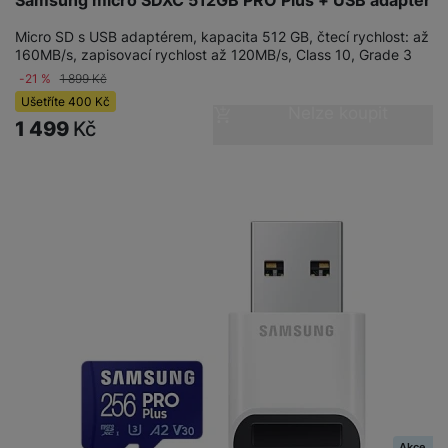
Micro SD s USB adaptérem, kapacita 512 GB, čtecí rychlost: až
160MB/s, zapisovací rychlost až 120MB/s, Class 10, Grade 3
-21 %
1 899
Kč
Ušetříte
400
Kč
Nelze koupit
1 499
Kč
Akce