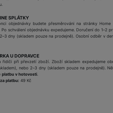
u.
INE SPLÁTKY
nci objednávky budete přesměrováni na stránky Home Cr
. Po schválení objednávku expedujeme. Doručení do 1–2 pr
2–3 dny (skladem pouze na prodejně). Osobní odběr v de
RKA U DOPRAVCE
a řidiči při převzetí zboží. Zboží skladem expedujeme o
skladem), nebo 2–3 dny (skladem pouze na prodejně). Něk
e
platbu v hotovosti
.
za platbu:
49 Kč