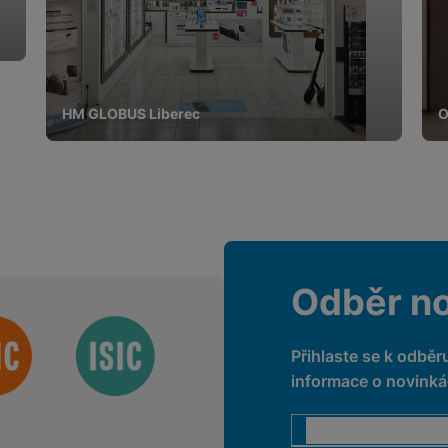
HM GLOBUS Liberec
O
Odběr n
Přihlaste se k odběr
informace o novinkác