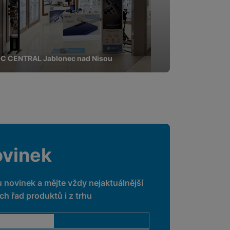
C CENTRAL Jablonec nad Nisou
ovinek
u novinek a mějte vždy nejaktuálnější
h řad produktů i z trhu