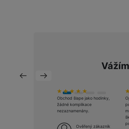
Vážím
předchozí
následující
hodnoceni_zakazniku
100
%
h
1
Obchod šlape jako hodinky,
O
žádné komplikace
po
nezaznamenány.
m
š
p
Ověřený zákazník