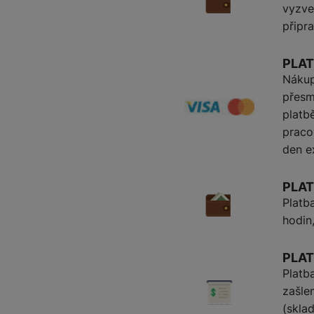
vyzv
připr
Smart
Ventilátory
PLAT
Nákup
Počítače a notebooky
přesm
Herní zóna
platb
praco
Péče o zdraví a tělo
den e
Příslušenství
PLAT
Dárkové poukázky iSpace
Platb
hodin
Vrácené zboží
PLA
Platb
zašle
(skla