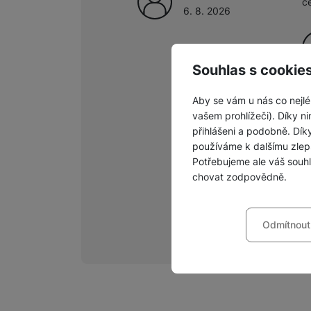
c
6. 8. 2026
Souhlas s cookie
Aby se vám u nás co nejlé
vašem prohlížeči). Díky ni
přihlášeni a podobně. Dí
používáme k dalšímu zlep
Potřebujeme ale váš souh
chovat zodpovědně.
Nastavení souhla
Odmítnout
Technické
Technické
-
bez těchto c
VŽDY AKTIVNÍ
Technické cookies umožňu
Preferenční a roz
Preferenční a rozšířené 