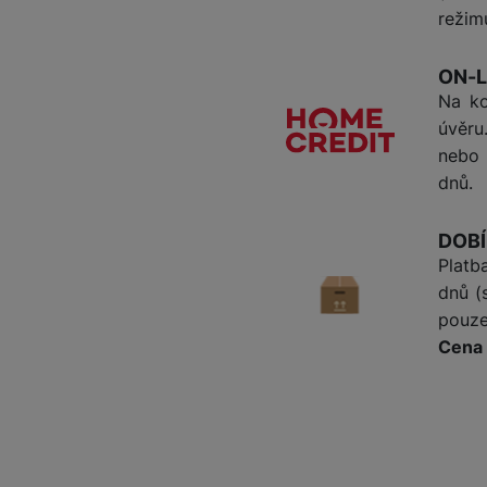
režim
ON-L
Na ko
úvěru
nebo 
dnů.
DOBÍ
Platb
dnů (
pouz
Cena 