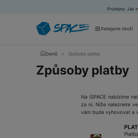
Prodejny
Jak 
Kategorie zboží
Akce a výprodej
Domů
Způsoby platby
Mobilní telefony
Způsoby platby
Nositelná elektronika
Televize
Na iSPACE nabízíme naši
Audio
za ni. Níže naleznete v
vám bude vyhovovat a v
Domácí spotřebiče
Tablety
PLAT
Platb
Foto