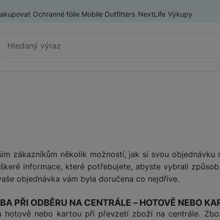
nakupovat
Ochranné fólie Mobile Outfitters
NextLife
Výkupy
Vyhledávání
Výprodej
Mobilní telefony
Nositelná elektronika
Příslušenství
Televize
m zákazníkům několik možností, jak si svou objednávku n
eškeré informace, které potřebujete, abyste vybrali způsob
Audio
aše objednávka vám byla doručena co nejdříve.
BA PŘI ODBĚRU NA CENTRÁLE – HOTOVĚ NEBO K
Domácí spotřebiče
a hotově nebo kartou při převzetí zboží na centrále. Zbo