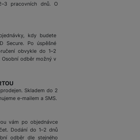
2–3 pracovních dnů. O
Foto
Smart
bjednávky, kdy budete
Ventilátory
3D Secure. Po úspěšné
ručení obvykle do 1–2
. Osobní odběr možný v
Počítače a notebooky
Herní zóna
ARTOU
h prodejen. Skladem do 2
Péče o zdraví a tělo
ormujeme e-mailem a SMS.
Příslušenství
erou vám po objednávce
čet. Dodání do 1–2 dnů
bní odběr dle stejného