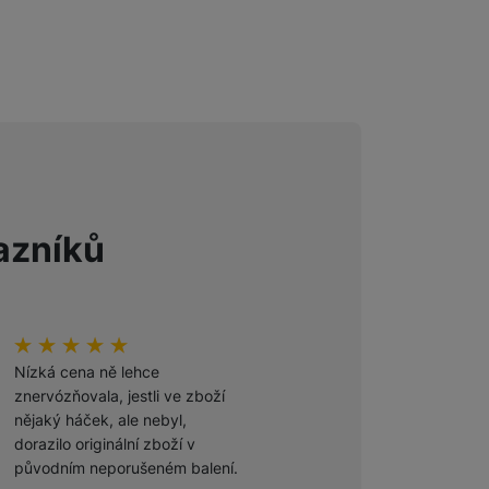
azníků
hodnoceni_zakazniku
100
%
hodnoceni_zakazniku
100
%
Nízká cena ně lehce
Odporúčam
znervózňovala, jestli ve zboží
nějaký háček, ale nebyl,
Ověřený zákazník
dorazilo originální zboží v
27. 7. 2026
původním neporušeném balení.