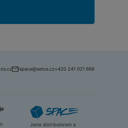
os.cz
ispace@setos.cz
+420 241 021 666
je
o.
iSpace
Jsme distributorem a