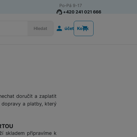
Po-Pá 9-17
+420 241 021 666
Uživatelská s
Hledat
účet
Košík
Akce
Nositelná elektronika
Televize
Mobilní telefony
Audio
echat doručit a zaplatit
 dopravy a platby, který
Domácí spotřebiče
ARTOU
Tablety
ží skladem připravíme k