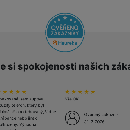
e si spokojenosti našich zák
odnoceni_zakazniku
00
%
hodnoceni_zakazniku
100
%
pakovaně jsem kupoval
Vše OK
užitý telefon, který byl
inimálně opotřebovaný,žádné
Ověřený zákazník
krábance nebo jinak
31. 7. 2026
oškozený. Výhodná