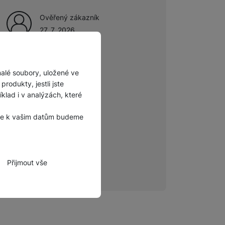
Ověřený zákazník
27. 7. 2026
malé soubory, uložené ve
rodukty, jestli jste
lad i v analýzách, které
, že k vašim datům budeme
Přijmout vše
zbytné funkce.
hli spojit např. pomocí