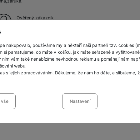
ena,záruka.
Ověřený zákazník
3. 8. 2026
s
pe nakupovalo, používáme my a někteří naši partneři tzv. cookies (
m si pamatujeme, co máte v košíku, jak máte seřazené a vyfiltrované p
ky nim vám také nenabízíme nevhodnou reklamu a pomáhají nám napřík
šování webu.
las s jejich zpracováváním. Děkujeme, že nám ho dáte, a slibujeme
sů s kategoriemi cookies
Zobrazit všechny
 vše
Nastavení
ookies náš web nebude fungovat
.
jí váš průchod nákupním košíkem, porovnávání produktů a další ne
šířené funkce
funkce
-
abyste nemuseli vše nastavovat znovu a abyste se s námi mo