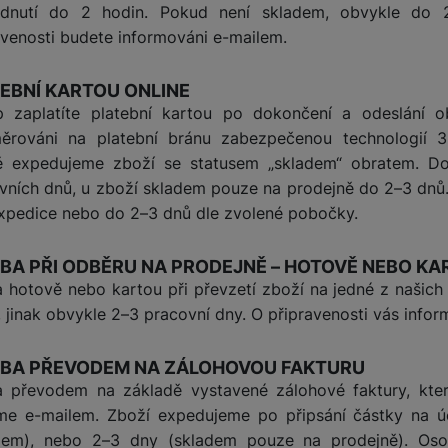
ednutí do 2 hodin. Pokud není skladem, obvykle do 
Tablety
avenosti budete informováni e-mailem.
Foto
EBNÍ KARTOU ONLINE
 zaplatíte platební kartou po dokončení a odeslání o
Smart
ěrováni na platební bránu zabezpečenou technologií 
ě expedujeme zboží se statusem „skladem“ obratem. Do
vních dnů, u zboží skladem pouze na prodejně do 2–3 dnů
Ventilátory
xpedice nebo do 2–3 dnů dle zvolené pobočky.
Počítače a notebooky
BA PŘI ODBĚRU NA PRODEJNĚ – HOTOVĚ NEBO K
a hotově nebo kartou při převzetí zboží na jedné z našic
Herní zóna
, jinak obvykle 2–3 pracovní dny. O připravenosti vás inf
Péče o zdraví a tělo
TBA PŘEVODEM NA ZÁLOHOVOU FAKTURU
a převodem na základě vystavené zálohové faktury, kt
me e-mailem. Zboží expedujeme po připsání částky na ú
dem), nebo 2–3 dny (skladem pouze na prodejně). Oso