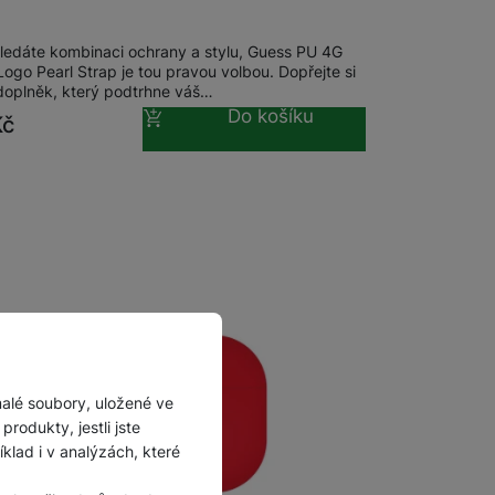
Příslušenství pro
autokamery
ledáte kombinaci ochrany a stylu, Guess PU 4G
Logo Pearl Strap je tou pravou volbou. Dopřejte si
 doplněk, který podtrhne váš…
Do košíku
Kč
malé soubory, uložené ve
rodukty, jestli jste
lad i v analýzách, které