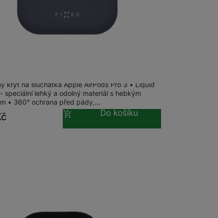
 obsahy nebo reklamy jak
m
na 1 prodejně
Silky pouzdro Apple AirPods Pro 3, Blue
ý kryt na sluchátka Apple AirPods Pro 3 • Liquid
 - speciální lehký a odolný materiál s hebkým
m • 360° ochrana před pády,…
Do košíku
Kč