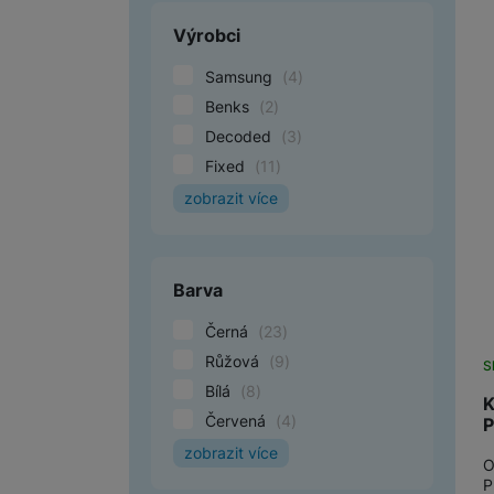
Výrobci
Samsung
(
4
)
Benks
(
2
)
Decoded
(
3
)
Fixed
(
11
)
zobrazit více
Forever
(
2
)
Guess
(
15
)
Karl Lagerfeld
(
18
)
Barva
Černá
(
23
)
Růžová
(
9
)
S
Bílá
(
8
)
K
Červená
(
4
)
P
zobrazit více
O
Hnědá
(
3
)
P