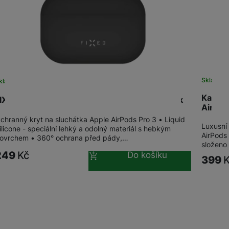
Skladem 
kladem
na 24 prodejnách
Karl L
IXED Silky pouzdro Apple AirPods Pro 3, Black
AirPod
chranný kryt na sluchátka Apple AirPods Pro 3 • Liquid
Luxusní
ilicone - speciální lehký a odolný materiál s hebkým
AirPods
ovrchem • 360° ochrana před pády,…
složeno
249
Kč
Do košíku
399