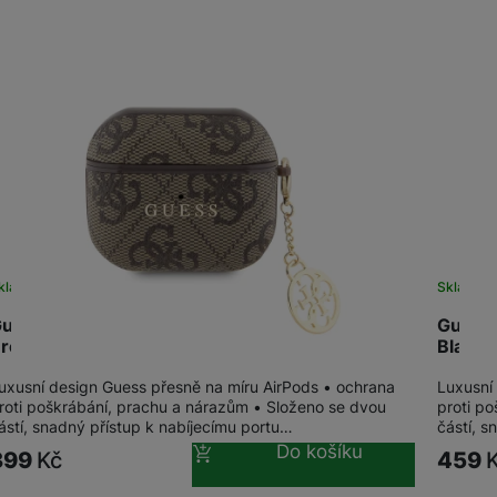
SIM karty
Držáky a stojany pro tablety
Klávesnice k tabletům
Příslušenství k
Stativy
fotoaparátům
Blesky
Mikrofony
Fotopouzdra a batohy
kladem
Skladem
Sluneční clony
uess 4G PU Charm Pouzdro pro AirPods 3
Guess 
Fólie Mobile Outfitters
Brown
Black
Filtry
uxusní design Guess přesně na míru AirPods • ochrana
Luxusní
roti poškrábání, prachu a nárazům • Složeno se dvou
proti p
ástí, snadný přístup k nabíjecímu portu…
částí, s
Krytky
Do košíku
399
Kč
459