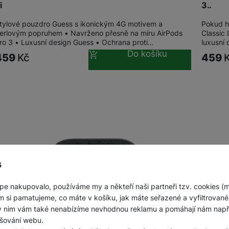
i
3…
Jednorázové baterie
tylové pouzdro Guess s ikonickým 4G motivem a
Pokud h
erlovým popruhem • Navrženo přesně na míru AirPods
Classic 
ro 3 • Luxusní design Guess • Ochrana proti…
luxusní
Do košíku
459
Kč
459
s
pe nakupovalo, používáme my a někteří naši partneři tzv. cookies (
m si pamatujeme, co máte v košíku, jak máte seřazené a vyfiltrované p
ky nim vám také nenabízíme nevhodnou reklamu a pomáhají nám napřík
šování webu.