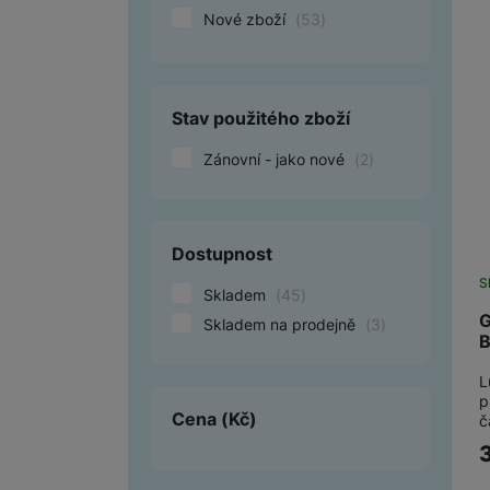
Nové zboží
(
53
)
Smart
Ventilátory
Stav použitého zboží
Počítače a notebooky
Zánovní - jako nové
(
2
)
Herní zóna
Péče o zdraví a tělo
Dostupnost
Příslušenství
S
Skladem
(
45
)
Dárkové poukázky iSpace
G
Skladem na prodejně
(
3
)
Vrácené zboží
L
p
Cena
(Kč)
č