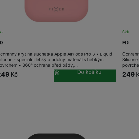
žíváme my nebo naši partneři, abychom vám mohli zobrazit vhodné
a stránkách třetích stran.
kladem
na 5 prodejnách
Sklade
IXED Silky pouzdro Apple AirPods Pro 3, Pink
FIXED 
chranný kryt na sluchátka Apple AirPods Pro 3 • Liquid
Ochrann
ilicone - speciální lehký a odolný materiál s hebkým
Silicone
ovrchem • 360° ochrana před pády,…
povrche
Do košíku
249
Kč
249