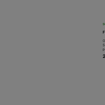
Marketingové cookies pou
na našich stránkách, tak n
S
F
O
S
p