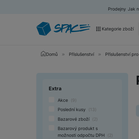
Prodejny
Jak 
Kategorie zboží
Akce a výprodej
Domů
Příslušenství
Příslušenství pro
Mobilní telefony
Nositelná elektronika
Extra
Upřesnit paramet
Televize
Akce
(
9
)
Audio
Poslední kusy
(
13
)
Domácí spotřebiče
Bazarové zboží
(
2
)
Tablety
Bazarový produkt s
možnosti odpočtu DPH
(
2
)
Foto