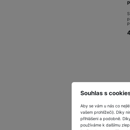
P
S
p
P
Souhlas s cookie
Aby se vám u nás co nejlé
vašem prohlížeči). Díky ni
přihlášeni a podobně. Dí
používáme k dalšímu zlep