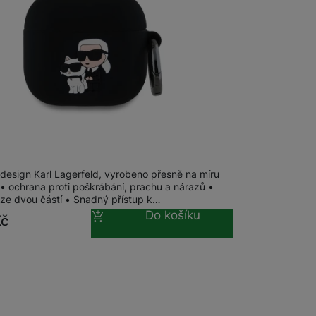
na prodejně
na 1 prodejně
agerfeld and Choupette 3D Logo NFT
s 4
 design Karl Lagerfeld, vyrobeno přesně na míru
 • ochrana proti poškrábání, prachu a nárazů •
 ze dvou částí • Snadný přístup k…
Do košíku
Kč