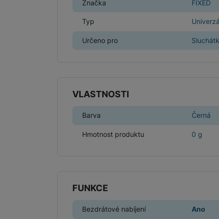
Značka
FIXED
Typ
Univerzá
Určeno pro
Sluchát
VLASTNOSTI
Barva
Černá
Hmotnost produktu
0 g
FUNKCE
Bezdrátové nabíjení
Ano