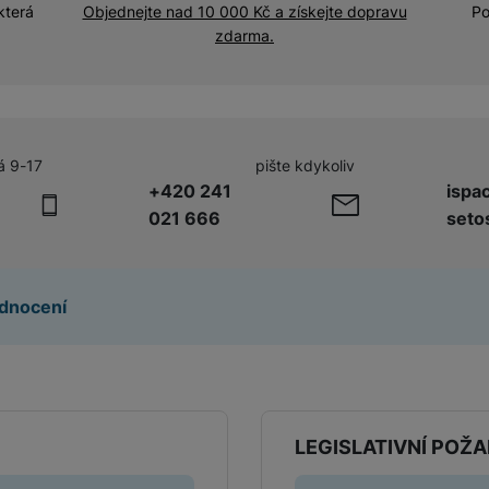
Adaptéry a předsádky
která
Objednejte nad 10 000 Kč a získejte dopravu
Po
zdarma.
Kabely a redukce
HUB
Telekonvertory
Kabely
Baterie a napájecí adaptéry
á 9-17
pište kdykoliv
Redukce
+420 241
ispa
021 666
seto
Příslušenství k domácím
Příslušenství pro lednice
spotřebičům
dnocení
Příslušenství pro pračky a sušičky
Příslušenství k vysavačům
LEGISLATIVNÍ POŽ
Herní příslušenství
Herní monitory