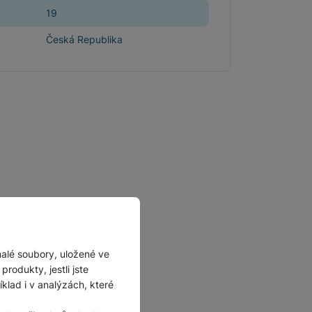
Příslušenství pro
19
autokamery
Česká Republika
malé soubory, uložené ve
rodukty, jestli jste
lad i v analýzách, které