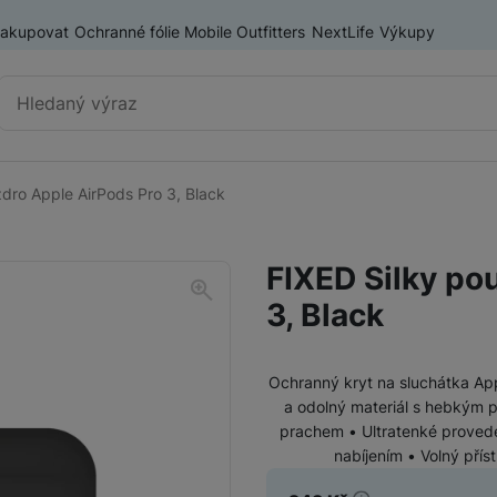
nakupovat
Ochranné fólie Mobile Outfitters
NextLife
Výkupy
Vyhledávání
dro Apple AirPods Pro 3, Black
Příslušenství k mobilním
Pouzdra a kryty
telefonům
FIXED Silky po
Fólie a tvrzená skla
3, Black
Baterie pro mobilní telefony
Držáky, stativy a selfie tyče
Ochranný kryt na sluchátka Appl
SIM karty
a odolný materiál s hebkým 
Příslušenství k tabletům
Pouzdra a obaly pro tablety
prachem • Ultratenké provede
nabíjením • Volný přís
Tiskárny pro mobilní telefony
Ochranné fólie a tvrzená skla pro tablety