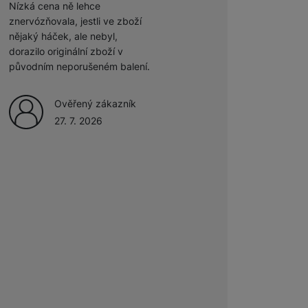
Nízká cena ně lehce
Odporúčam
znervózňovala, jestli ve zboží
 obsahy nebo reklamy jak
nějaký háček, ale nebyl,
Ověřený zákazník
dorazilo originální zboží v
27. 7. 2026
původním neporušeném balení.
Ověřený zákazník
27. 7. 2026