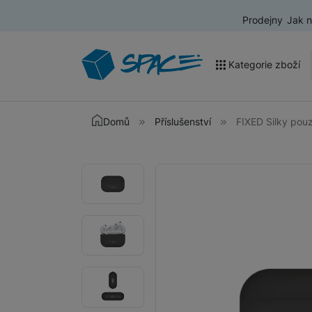
Prodejny
Jak 
Kategorie zboží
Akce a výprodej
Domů
Příslušenství
FIXED Silky pouz
Mobilní telefony
Fotografie
Fotografie
Nositelná elektronika
Televize
Audio
Domácí spotřebiče
Tablety
Foto