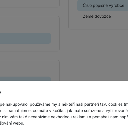
Jednorázové baterie
Číslo popisné výrobce
Země dovozce
s
pe nakupovalo, používáme my a někteří naši partneři tzv. cookies (
m si pamatujeme, co máte v košíku, jak máte seřazené a vyfiltrované p
ky nim vám také nenabízíme nevhodnou reklamu a pomáhají nám napřík
šování webu.