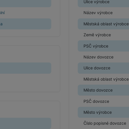
Ulice výrobce
Herní ovladače
lní
Název výrobce
ka
Městská oblast výrobce
Herní klávesnice
Herní sluchátka
Země výrobce
Herní a počítačové židle
PSČ výrobce
Powerbanky
Bezdrátové powerbanky
Název dovozce
Herní myši
Powerbanky pro dvě a více zařízení
Ulice dovozce
Herní a počítačové stoly
Městská oblast výrobce
Powerbanky s rychlonabíjením
Město dovozce
Stylusy
PSČ dovozce
Město výrobce
Číslo popisné dovozce