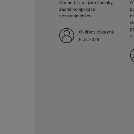
Obchod šlape jako hodinky,
O
žádné komplikace
po
Marketingové cookies pou
nezaznamenány.
m
na našich stránkách, tak n
š
p
Ověřený zákazník
c
6. 8. 2026