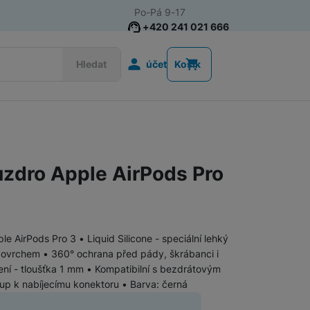
Po-Pá 9-17
+420 241 021 666
Uživatelská s
Hledat
účet
Košík
Příslušenství k chytrým
Řemínky k chytrým hodinkám
hodinkám
uzdro Apple AirPods Pro
Nabíječky k chytrým hodinkám
Ochranná skla pro chytré hodinky
e AirPods Pro 3 • Liquid Silicone - speciální lehký
povrchem • 360° ochrana před pády, škrábanci i
Příslušenství k počítačům a
Pouzdra, brašny a batohy na notebooky
ní - tloušťka 1 mm • Kompatibilní s bezdrátovým
notebookům
tup k nabíjecímu konektoru • Barva: černá
Routery