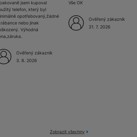
pakovaně jsem kupoval
Vše OK
užitý telefon, který byl
žíváme my nebo naši partneři, abychom vám mohli zobrazit vhodné
inimálně opotřebovaný,žádné
Ověřený zákazník
a stránkách třetích stran.
krábance nebo jinak
31. 7. 2026
oškozený. Výhodná
ena,záruka.
Ověřený zákazník
3. 8. 2026
Zobrazit všechny