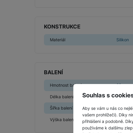
KONSTRUKCE
Materiál
Silikon
BALENÍ
Hmotnost balení
28 g
Souhlas s cookie
Délka balení
11 CM
Šířka balení
10 CM
Aby se vám u nás co nejlé
vašem prohlížeči). Díky ni
Výška balení
2,2 CM
přihlášeni a podobně. Dí
používáme k dalšímu zlep