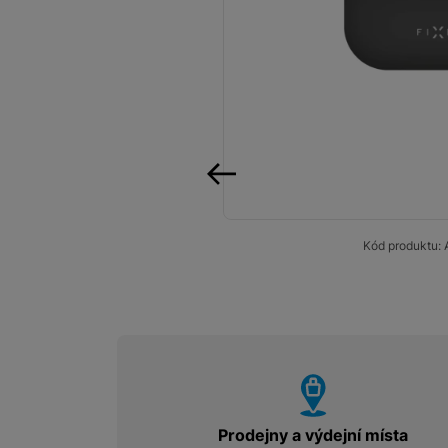
Smart
Ventilátory
Počítače a notebooky
Herní zóna
Péče o zdraví a tělo
předchozí
Příslušenství
Kód produktu:
Dárkové poukázky iSpace
Vrácené zboží
vyhody
Prodejny a výdejní místa