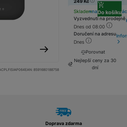
249
Kč
Dostupnos
Skladem
na 22 prodejná
Do košíku
SIM karty
Držáky a stojany pro tablety
Vyzvednutí na prodejně
Dnes od 08:00
Klávesnice k tabletům
Příslušenství k
Doručení na adresu
Info
Stativy
fotoaparátům
Dnes
Blesky
Porovnat
následující
Nejlepší ceny za 30
Mikrofony
Fotopouzdra a batohy
dní
ACPLFISIAP064
EAN:
8591680188758
Sluneční clony
Fólie Mobile Outfitters
Filtry
Krytky
Doprava zdarma