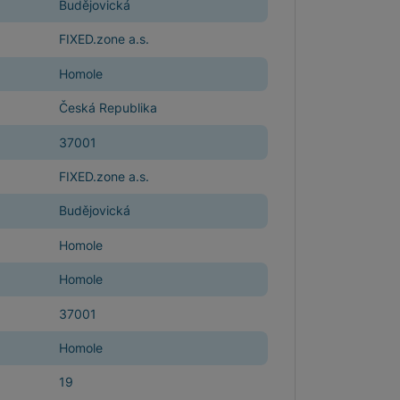
Budějovická
Držáky pro televize
FIXED.zone a.s.
Homole
Audio-video kabely
Rámečky pro Frame TV
Česká Republika
37001
Paměťové karty
MicroSDHC
FIXED.zone a.s.
MicroSDXC
Budějovická
Homole
Homole
Multimédia
37001
Homole
19