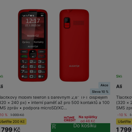
Vivo
Levné telefony
Samsung
Infinix
Xiaomi
Motorola
TCL
Vivo
IKKO
Motorola
Xiaomi
Xiaomi 17
Google Pixel
kladem na prodejně
na 3 prodejnách
Skladem 
Infinix
Akce
ligator A930 GPS Senior Red
Aligat
Xiaomi 15
Realme
Sleva 10 %
Honor
lačítkový mobilní telefon s barevným 2,8" TFT displejem
Tlačítko
320 × 240 px) • interní paměť až pro 500 kontaktů a 100
(320 × 
Xiaomi Redmi Note
Xiaomi Redmi
Doogee
MS zpráv • podpora microSD/XC…
SMS zp
Oscal
-10 %
1 999
Kč
-10 %
1
Na splátky
Nokia
od 46
Kč
Ušetříte
200
Kč
Ušetříte
Renewd iPhone
Do košíku
1 799
Kč
1 79