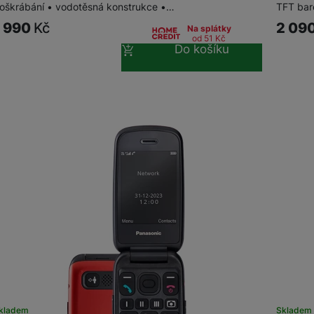
oškrábání • vodotěsná konstrukce •…
TFT bar
1 990
Kč
2 09
Na splátky
od 51
Kč
Do košíku
kladem
Skladem 