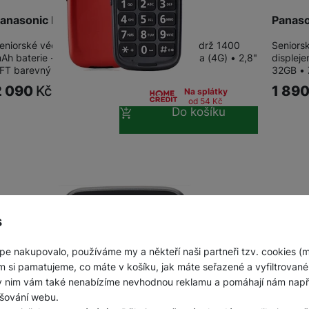
anasonic KX-TU550EXR Red
Panas
eniorské véčko s technologií 4G • Dlouhá výdrž 1400
Seniorsk
Ah baterie - až 300 hodin pohotovostní doba (4G) • 2,8"
displej
FT barevný displej • 1.2 Mpx kamera •…
32GB • 
2 090
Kč
1 89
Na splátky
od 54
Kč
Do košíku
s
pe nakupovalo, používáme my a někteří naši partneři tzv. cookies (
m si pamatujeme, co máte v košíku, jak máte seřazené a vyfiltrované p
ky nim vám také nenabízíme nevhodnou reklamu a pomáhají nám napřík
šování webu.