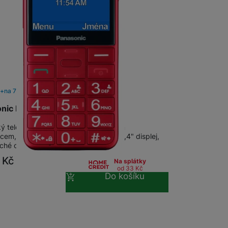
 obsahy nebo reklamy jak
m
na 7 prodejnách
onic KX-TU155EXRN Red
ý telefon s velkými tlačítky, nabíjecím
em, LED svítilnou a SOS tlačítkem. 2,4" displej,
ché ovládání. 0,3Mpx fotoaparát,…
0
Kč
Na splátky
od 33
Kč
Do košíku