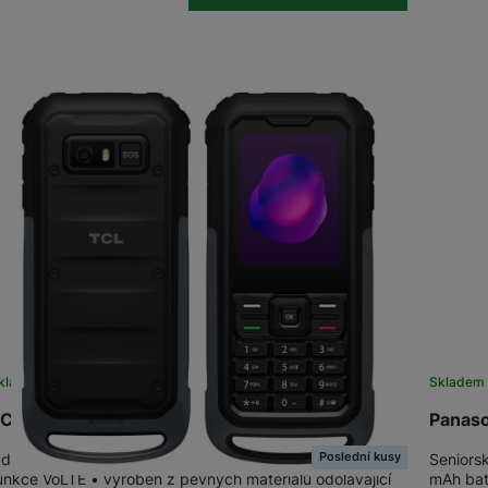
OPPO
POCO
OPPO
OSCAL
TCL
ZTE
kladem
na 2 prodejnách
Sklade
CL 3189 Himalaya Gray
Panas
Poslední kusy
dolný 4G telefon s 2,4'' TFT-TN displejem a podporou
Seniors
unkce VoLTE • vyroben z pevných materiálů odolávající
mAh bat