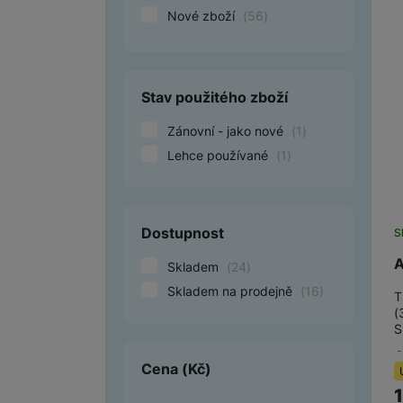
Nové zboží
(
56
)
Smart
Ventilátory
Stav použitého zboží
Počítače a notebooky
Zánovní - jako nové
(
1
)
Herní zóna
Lehce používané
(
1
)
Péče o zdraví a tělo
Příslušenství
Dostupnost
S
Dárkové poukázky iSpace
A
Skladem
(
24
)
Vrácené zboží
Skladem na prodejně
(
16
)
T
(
S
Cena
(Kč)