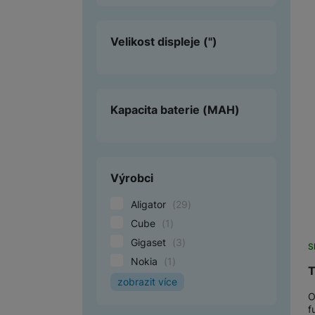
Velikost displeje
(")
Kapacita baterie
(MAH)
Výrobci
Aligator
(
29
)
Cube
(
1
)
Gigaset
(
3
)
S
Nokia
(
1
)
T
zobrazit více
O
Panasonic
(
20
)
f