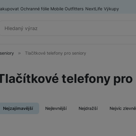
nakupovat
Ochranné fólie Mobile Outfitters
NextLife
Výkupy
Vyhledávání
seniory
Tlačítkové telefony pro seniory
Chytré telefony
iPhone
Tlačítkové telefony pro
Samsung
ry
OnePlus
Xiaomi
Nejzajímavější
Nejlevnější
Nejdražší
Nejvíc zlevn
Honor
Odolné mobilní telefony
Renewd iPhone
Produkty