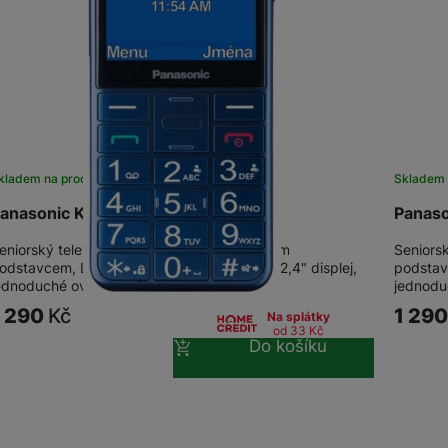
žíváme my nebo naši partneři, abychom vám mohli zobrazit vhodné
a stránkách třetích stran.
kladem na prodejně
na 3 prodejnách
Sklade
anasonic KX-TU155EXCN Blue
Panas
eniorský telefon s velkými tlačítky, nabíjecím
Seniorsk
odstavcem, LED svítilnou a SOS tlačítkem. 2,4" displej,
podstavc
ednoduché ovládání. 0,3Mpx fotoaparát,…
jednodu
1 290
Kč
1 29
Na splátky
od 33
Kč
Do košíku