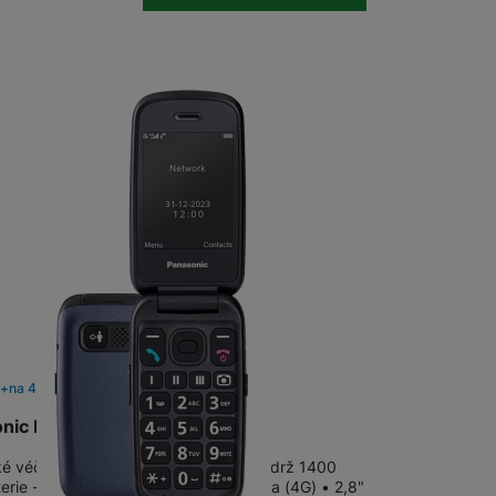
Stolní pevné linky
CUBE1
m
na 4 prodejnách
onic KX-TU550EXC Blue
ké véčko s technologií 4G • Dlouhá výdrž 1400
erie - až 300 hodin pohotovostní doba (4G) • 2,8"