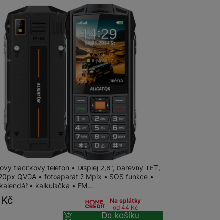
na prodejně
na 4 prodejnách
or R45 eXtremo black/orange
vý tlačítkový telefon • Displej 2,8", barevný TFT,
20px QVGA • fotoaparát 2 Mpix • SOS funkce •
 kalendář • kalkulačka • FM…
9
Kč
Na splátky
od 44
Kč
Do košíku