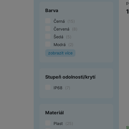
TCL
(
4
)
p
Barva
Černá
(
15
)
Červená
(
8
)
Šedá
(
5
)
Modrá
(
2
)
zobrazit více
Bílá
(
2
)
Stříbrná
(
1
)
Žlutá
(
1
)
Stupeň odolnosti/krytí
Zlatá
(
1
)
IP68
(
7
)
Oranžová
(
1
)
Materiál
Plast
(
25
)
S