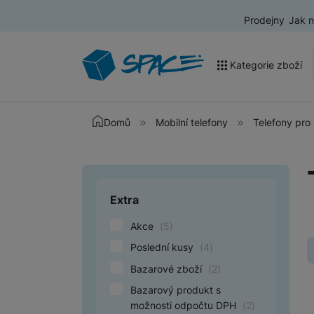
Prodejny
Jak 
Kategorie zboží
Akce a výprodej
Domů
Mobilní telefony
Telefony pro 
Mobilní telefony
Nositelná elektronika
Extra
Upřesnit paramet
Televize
Akce
(
5
)
Audio
Poslední kusy
(
4
)
Domácí spotřebiče
Bazarové zboží
(
2
)
Tablety
Bazarový produkt s
možnosti odpočtu DPH
(
2
)
Foto