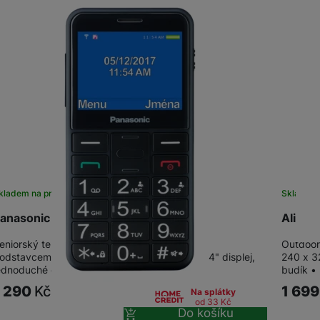
kladem na prodejně
na 11 prodejnách
Skladem 
anasonic KX-TU155EXBN Black
Aligat
eniorský telefon s velkými tlačítky, nabíjecím
Outdooro
odstavcem, LED svítilnou a SOS tlačítkem. 2,4" displej,
240 x 3
ednoduché ovládání. 0,3Mpx fotoaparát,…
budík •
1 290
Kč
1 69
Na splátky
od 33
Kč
Do košíku