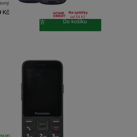
evný displej • 1.2 Mpx kamera •…
0
Kč
Na splátky
od 54
Kč
Do košíku
na prodejně
na 1 prodejně