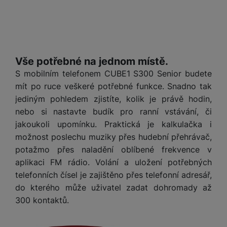
y
r
t
c
n
t
d
á
r
m
t
o
v
k
i
ř
O
in
s
a
o
k
m
í
y
c
e
u
k
kl
š
ni
a
o
k
e
b
t
y
a
n
t
bi
f
i
d
p
y
o
ln
o
Vše potřebné na jednom místě.
č
o
r
a
r
í
t
S mobilním telefonem CUBE1 S300 Senior budete
e
o
o
b
y
t
o
mít po ruce veškeré potřebné funkce. Snadno tak
r
t
a
el
a
L
S
o
a
t
jediným pohledem zjistíte, kolik je právě hodin,
e
p
e
m
v
b
o
nebo si nastavte budík pro ranní vstávání, či
f
a
d
a
é
le
h
jakoukoli upomínku. Praktická je kalkulačka i
o
r
n
rt
k
t
y
n
možnost poslechu muziky přes hudební přehrávač,
á
i
a
y
n
y
t
potažmo přes naladění oblíbené frekvence v
P
c
m
a
ů
ř
e
D
aplikaci FM rádio. Volání a uložení potřebných
e
n
m
í
r
telefonních čísel je zajištěno přes telefonní adresář,
r
o
P
s
ž
y
t
do kterého může uživatel zadat dohromady až
N
r
l
á
S
e
300 kontaktů.
a
a
u
D
k
t
b
b
č
š
a
y
a
o
í
k